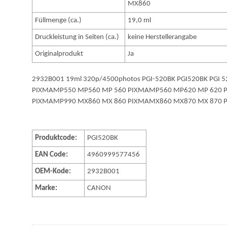
MX860
Füllmenge (ca.)
19,0 ml
Druckleistung in Seiten (ca.)
keine Herstellerangabe
Originalprodukt
Ja
2932B001 19ml 320p/4500photos PGI-520BK PGI520BK PGI
PIXMAMP550 MP560 MP 560 PIXMAMP560 MP620 MP 620 
PIXMAMP990 MX860 MX 860 PIXMAMX860 MX870 MX 870 PIXM
Produktcode:
PGI520BK
EAN Code:
4960999577456
OEM-Kode:
2932B001
Marke:
CANON