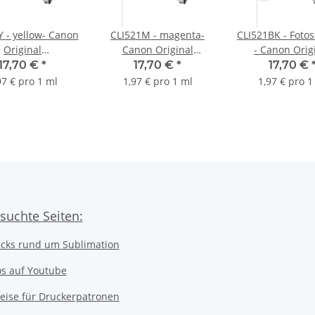
Y - yellow- Canon
CLI521M - magenta-
CLI521BK - Foto
Original
Canon Original
- Canon Orig
kerpatrone mit
Druckerpatrone mit
Druckerpatron
17,70 €
*
17,70 €
*
17,70 €
nhalt -2936B001-
9ml Inhalt -2935B001-
9ml Inhalt -293
97 € pro 1 ml
1,97 € pro 1 ml
1,97 € pro 1
suchte Seiten:
icks rund um Sublimation
os auf Youtube
eise für Druckerpatronen