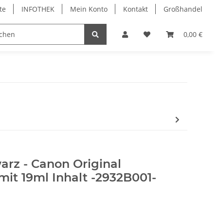
te
INFOTHEK
Mein Konto
Kontakt
Großhandel
 Bürobedarf
PVC Kartendrucker & Zubehör
0,00 €
TiDis
arz - Canon Original
it 19ml Inhalt -2932B001-