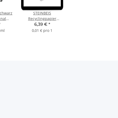
schwarz
STEINBEIS
inal
Recyclingpapier
e mit
ClassicWhite A4 80
*
6,39 €
*
3B001-
g/qm
 ml
0,01 € pro 1