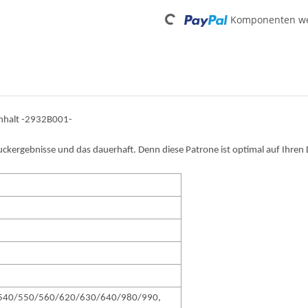
Loading...
Komponenten wer
Inhalt -2932B001-
ruckergebnisse und das dauerhaft. Denn diese Patrone ist optimal auf Ihre
540/550/560/620/630/640/980/990,