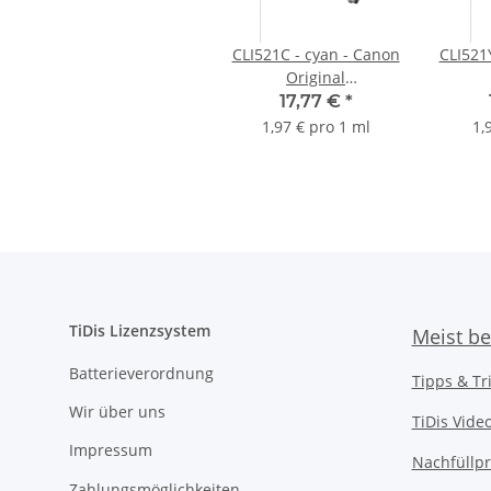
CLI521C - cyan - Canon
CLI521
Original
Druckerpatrone mit
Druc
17,77 €
*
9ml Inhalt -2934B001-
9ml I
1,97 € pro 1 ml
1,
TiDis Lizenzsystem
Meist be
Batterieverordnung
Tipps & Tr
Wir über uns
TiDis Vide
Impressum
Nachfüllpr
Zahlungsmöglichkeiten