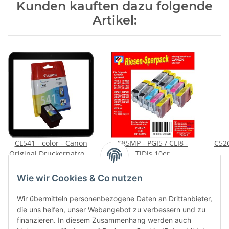
Kunden kauften dazu folgende
Artikel:
CL541 - color - Canon
C85MP - PGI5 / CLI8 -
C526
Original Druckerpatrone
TiDis 10er
mit 8ml Inhalt
Riesensparpack -
R
26,85 €
*
29,95 €
*
-5227B001-
Ersatzpatronen je 2x die
Ersatzp
3,36 € pro 1 ml
Wie wir Cookies & Co nutzen
PGI5BK, CLI8BK, CLI8C,
PGI
CLI8M, CLI8Y mit Chip
Wir übermitteln personenbezogene Daten an Drittanbieter,
und Füllstandsanzeige
die uns helfen, unser Webangebot zu verbessern und zu
finanzieren. In diesem Zusammenhang werden auch