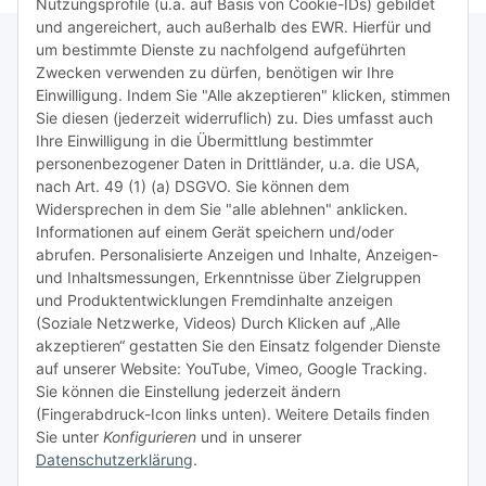
Nutzungsprofile (u.a. auf Basis von Cookie-IDs) gebildet
und angereichert, auch außerhalb des EWR. Hierfür und
um bestimmte Dienste zu nachfolgend aufgeführten
Zwecken verwenden zu dürfen, benötigen wir Ihre
TiDis Lizenzsystem
Einwilligung. Indem Sie "Alle akzeptieren" klicken, stimmen
Sie diesen (jederzeit widerruflich) zu. Dies umfasst auch
Ihre Einwilligung in die Übermittlung bestimmter
Meist besuchte Seiten:
personenbezogener Daten in Drittländer, u.a. die USA,
nach Art. 49 (1) (a) DSGVO. Sie können dem
Tipps & Tricks rund um Sublimation
Widersprechen in dem Sie "alle ablehnen" anklicken.
Informationen auf einem Gerät speichern und/oder
TiDis Videos auf Youtube
abrufen. Personalisierte Anzeigen und Inhalte, Anzeigen-
und Inhaltsmessungen, Erkenntnisse über Zielgruppen
Nachfüllpreise für Druckerpatronen
und Produktentwicklungen Fremdinhalte anzeigen
Refillservice Patronen verpacken
(Soziale Netzwerke, Videos) Durch Klicken auf „Alle
akzeptieren“ gestatten Sie den Einsatz folgender Dienste
TiDis Druckerwerkstatt
auf unserer Website: YouTube, Vimeo, Google Tracking.
Sie können die Einstellung jederzeit ändern
TiDis PC & Notebookwerkstatt
(Fingerabdruck-Icon links unten). Weitere Details finden
Sie unter
Konfigurieren
und in unserer
TiDis
eScooter Werkstatt
Datenschutzerklärung
.
TiDis Dienstausweis Druckservice