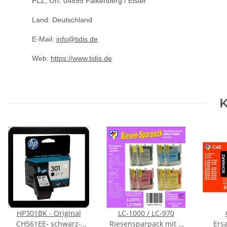
PLZ, Ort: 04895 Falkenberg / Elster
Land: Deutschland
E-Mail:
info@tidis.de
Web:
https://www.tidis.de
K
HP301BK - Original
LC-1000 / LC-970
CH561EE- schwarz-
Riesensparpack mit 8
Ers