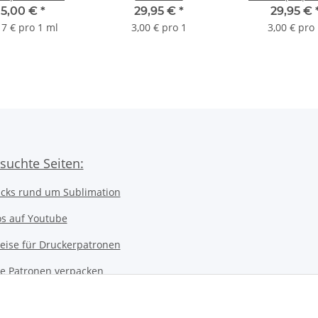
 - schwarz - mit
Riesensparpack -
10er Ersatzpa
5,00 €
*
29,95 €
*
29,95 €
30ml Inhalt
Ersatzpatronen je 2x
für PGI550 | C
17 € pro 1 ml
3,00 € pro 1
3,00 € pro
die PGI525BK, CLI526
CMYK
suchte Seiten:
icks rund um Sublimation
os auf Youtube
eise für Druckerpatronen
ice Patronen verpacken
kerwerkstatt