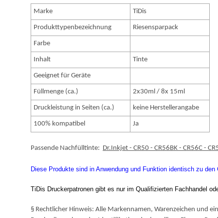
Marke
TiDis
Produkttypenbezeichnung
Riesensparpack
Farbe
Inhalt
Tinte
Geeignet für Geräte
Füllmenge (ca.)
2x30ml / 8x 15ml
Druckleistung in Seiten (ca.)
keine Herstellerangabe
100% kompatibel
Ja
Passende Nachfülltinte:
Dr.Inkjet - CR50 - CR56BK - CR56C - C
Diese Produkte sind in Anwendung und Funktion identisch zu den Or
TiDis Druckerpatronen gibt es nur im Qualifizierten Fachhandel od
§ Rechtlicher Hinweis: Alle Markennamen, Warenzeichen und ein