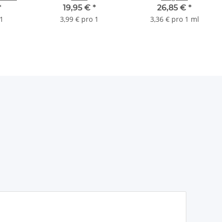
tronen
Ersatzdruckerpatronen
Druckerpatrone mit
*
19,95 €
*
26,85 €
*
LI551
-KCMYK- ersetzen
8ml Inhalt -5227B001-
 1
3,99 € pro 1
3,36 € pro 1 ml
PGI550 und CLI551