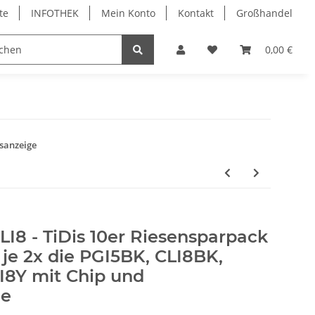
te
INFOTHEK
Mein Konto
Kontakt
Großhandel
 Bürobedarf
PVC Kartendrucker & Zubehör
0,00 €
TiDis
dsanzeige
LI8 - TiDis 10er Riesensparpack
 je 2x die PGI5BK, CLI8BK,
I8Y mit Chip und
ge