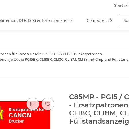
Startsei
limation, DTF, DTG & Tonertransfer
Computer, Drucker &
tronen für Canon Drucker
PGI-5 & CLI-8 Druckerpatronen
ronen je 2x die PGI5BK, CLI8BK, CLI8C, CLI8M, CLI8Y mit Chip und Füllstan
C85MP - PGI5 / C
- Ersatzpatronen
CLI8C, CLI8M, CL
Füllstandsanzei