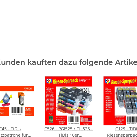
unden kauften dazu folgende Artike
C45 - TiDis
C526 - PGI525 / CLI526 -
C129 - TiD
atzpatrone für
TiDis 10er
Riesensparpac