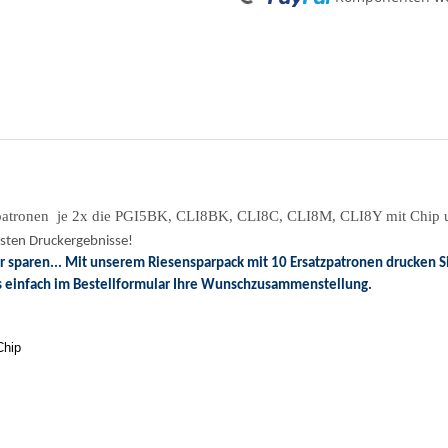
Loading...
patronen
je 2x die PGI5BK, CLI8BK, CLI8C, CLI8M, CLI8Y mit Chip u
besten Druckergebnisse!
hr sparen... Mit unserem Riesensparpack mit 10 Ersatzpatronen drucken S
s einfach im Bestellformular Ihre Wunschzusammenstellung.
Chip