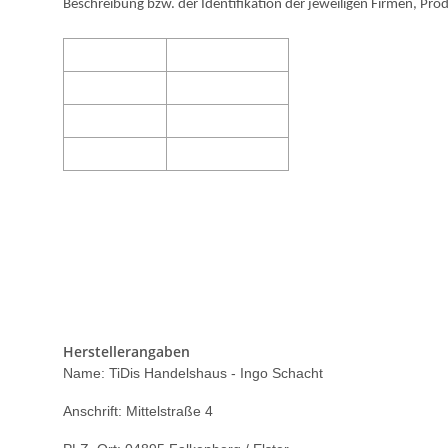
Beschreibung bzw. der Identifikation der jeweiligen Firmen, Pro
Produktcode:
C85MP
EAN code:
4008005650578
OEM-Kode:
Marke:
TiDis
MP500 MP 500 PIXMAMP500 MP530 MP 530 PIXMAMP530 
MP 800R PIXMAMP800R MP810 MP 810 PIXMAMP810 MP830 
PIXMAIP4300 IP4500 IP 4500 PIXMAIP4500 IP5200 IP 5200 P
PIXMAIP6700D PRO9000 PRO 9000 PIXMAPRO9000 PRO9000
Herstellerangaben
Name: TiDis Handelshaus - Ingo Schacht
Anschrift: Mittelstraße 4