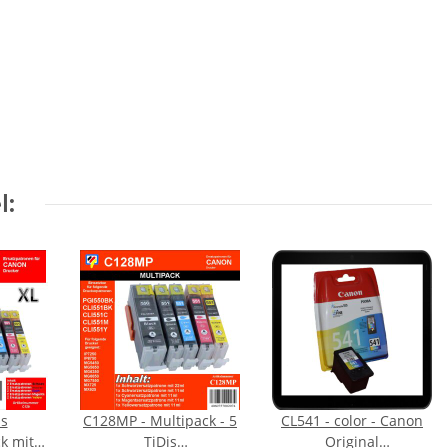
l:
is
C128MP - Multipack - 5
CL541 - color - Canon
k mit
TiDis
Original