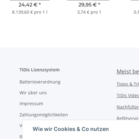
Druckpatrone mit 3ml
TiDis
PGI5BK
24,42 €
*
29,95 €
*
Inhalt und ca. 190
Ersatzdruckerpatronen
8.139,60 € pro 1 l
3,74 € pro 1
0,
Seiten Druckleistung
nach Iso
TiDis Lizenzsystem
Meist be
Batterieverordnung
Tipps & Tr
Wir über uns
TiDis Vide
Impressum
Nachfüllpr
Zahlungsmöglichkeiten
Refillserv
Versandkosten
Wie wir Cookies & Co nutzen
TiDis Druc
Retouren / Rückgabe