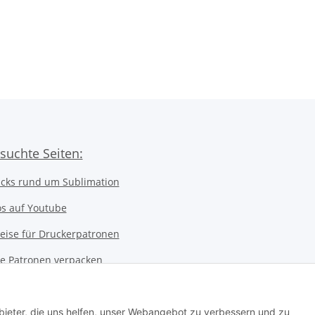
suchte Seiten:
icks rund um Sublimation
os auf Youtube
eise für Druckerpatronen
ice Patronen verpacken
kerwerkstatt
 Notebookwerkstatt
bieter, die uns helfen, unser Webangebot zu verbessern und zu