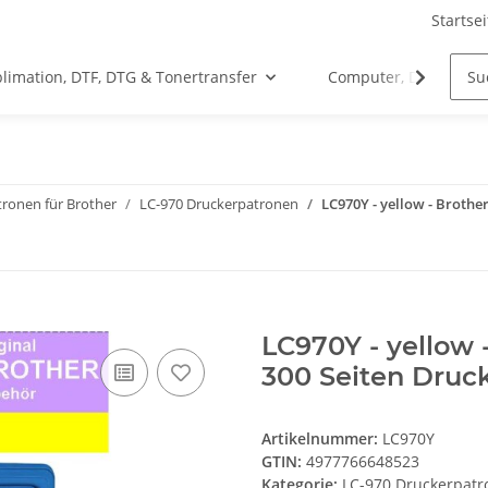
Startsei
limation, DTF, DTG & Tonertransfer
Computer, Drucker &
ronen für Brother
LC-970 Druckerpatronen
LC970Y - yellow - Brothe
LC970Y - yellow 
300 Seiten Druck
Artikelnummer:
LC970Y
GTIN:
4977766648523
Kategorie:
LC-970 Druckerpat