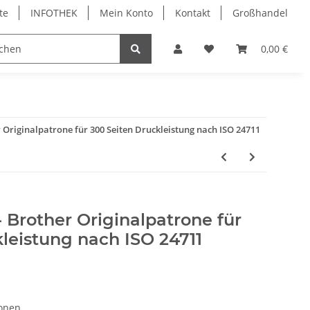
te
INFOTHEK
Mein Konto
Kontakt
Großhandel
 Bürobedarf
PVC Kartendrucker & Zubehör
0,00 €
TiDis
r Originalpatrone für 300 Seiten Druckleistung nach ISO 24711
- Brother Originalpatrone für
leistung nach ISO 24711
ronen