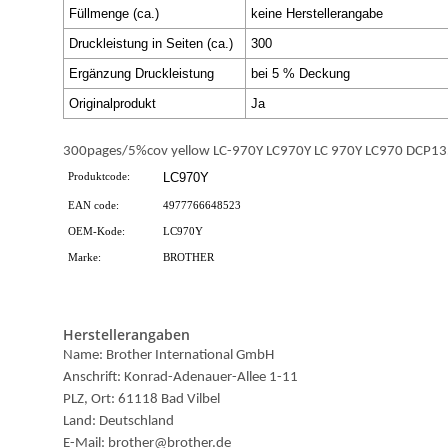
Füllmenge (ca.)
keine Herstellerangabe
Druckleistung in Seiten (ca.)
300
Ergänzung Druckleistung
bei 5 % Deckung
Originalprodukt
Ja
300pages/5%cov yellow LC-970Y LC970Y LC 970Y LC970 DC
Produktcode:
LC970Y
EAN code:
4977766648523
OEM-Kode:
LC970Y
Marke:
BROTHER
Herstellerangaben
Name: Brother International GmbH
Anschrift: Konrad-Adenauer-Allee 1-11
PLZ, Ort: 61118 Bad Vilbel
Land: Deutschland
E-Mail: brother@brother.de