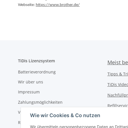
Webseite:
https://www.brother.de/
TiDis Lizenzsystem
Meist be
Batterieverordnung
Tipps & Tr
Wir über uns
TiDis Vide
Impressum
Nachfüllpr
Zahlungsmöglichkeiten
Refillserv
Versandkosten
Wie wir Cookies & Co nutzen
TiDis Druc
Retouren / Rückgabe
TiDis PC &
Wir übermitteln personenbezogene Daten an Drittan