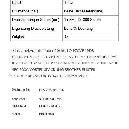
Inhalt
Tinte
Füllmenge (ca.)
keine Herstellerangabe
Druckleistung in Seiten (ca.)
1x 350, 3x 300 Seiten
Ergänzung Druckleistung
bei 5 % Deckung
Original
Ja
4xink cmyk+photo paper 20shts LC-970VB1PDR
LC970VB1PDR LC 970VB1PDR LC-970 LC970 LC 970 DCP135C
DCP 135C DCP150C DCP 150C MFC235C MFC 235C MFC260C
MFC 260C VORTEILSPACKUNG BROTHER BLISTER
SECURITYTAG SECURITY TAG BROLC970VB1P
Produktcode:
LC970VB1PDR
EAN code:
5014047560743
OEM-Kode:
LC970VB1PDR
Marke:
BROTHER