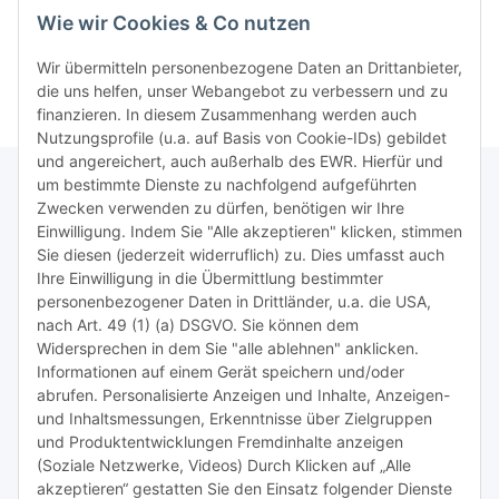
Druckerpatronen XL - 1x
Seiten Druckleistung
19,99 € pro 0
Wie wir Cookies & Co nutzen
2400S. + 3x 1.200 Seiten
nach ISO
nach ISO
Wir übermitteln personenbezogene Daten an Drittanbieter,
die uns helfen, unser Webangebot zu verbessern und zu
finanzieren. In diesem Zusammenhang werden auch
Nutzungsprofile (u.a. auf Basis von Cookie-IDs) gebildet
und angereichert, auch außerhalb des EWR. Hierfür und
um bestimmte Dienste zu nachfolgend aufgeführten
Zwecken verwenden zu dürfen, benötigen wir Ihre
TiDis Lizenzsystem
Einwilligung. Indem Sie "Alle akzeptieren" klicken, stimmen
Sie diesen (jederzeit widerruflich) zu. Dies umfasst auch
Ihre Einwilligung in die Übermittlung bestimmter
Meist besuchte Seiten:
personenbezogener Daten in Drittländer, u.a. die USA,
nach Art. 49 (1) (a) DSGVO. Sie können dem
Tipps & Tricks rund um Sublimation
Widersprechen in dem Sie "alle ablehnen" anklicken.
Informationen auf einem Gerät speichern und/oder
TiDis Videos auf Youtube
abrufen. Personalisierte Anzeigen und Inhalte, Anzeigen-
und Inhaltsmessungen, Erkenntnisse über Zielgruppen
Nachfüllpreise für Druckerpatronen
und Produktentwicklungen Fremdinhalte anzeigen
Refillservice Patronen verpacken
(Soziale Netzwerke, Videos) Durch Klicken auf „Alle
akzeptieren“ gestatten Sie den Einsatz folgender Dienste