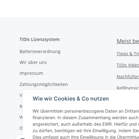
TiDis Lizenzsystem
Meist be
Batterieverordnung
Tipps & Tr
Wir über uns
TiDis Vide
Impressum
Nachfüllpr
Zahlungsmöglichkeiten
Refillserv
Versandkosten
Wie wir Cookies & Co nutzen
TiDis Druc
Retouren / Rückgabe
TiDis PC &
Wir übermitteln personenbezogene Daten an Drittan
Widerrufsrecht
finanzieren. In diesem Zusammenhang werden auch N
TiDis
eScoo
angereichert, auch außerhalb des EWR. Hierfür un
Datenschutz
zu dürfen, benötigen wir Ihre Einwilligung. Indem Sie
TiDis Dien
Dies umfasst auch Ihre Einwilligung in die Übermitt