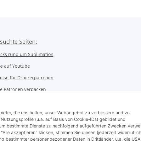
suchte Seiten:
icks rund um Sublimation
os auf Youtube
eise für Druckerpatronen
ice Patronen verpacken
kerwerkstatt
 Notebookwerkstatt
bieter, die uns helfen, unser Webangebot zu verbessern und zu
utzungsprofile (u.a. auf Basis von Cookie-IDs) gebildet und
ter Werkstatt
d um bestimmte Dienste zu nachfolgend aufgeführten Zwecken verw
 "Alle akzeptieren" klicken, stimmen Sie diesen (jederzeit widerruflich
stausweis Druckservice
lung bestimmter personenbezogener Daten in Drittländer, u.a. die USA