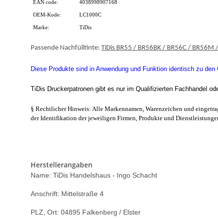
EAN code:
4038998907168
OEM-Kode:
LC1000C
Marke:
TiDis
Passende Nachfülltinte:
TiDis BR55 / BR56BK / BR56C / BR56M 
Diese Produkte sind in Anwendung und Funktion identisch zu den Or
TiDis Druckerpatronen gibt es nur im Qualifizierten Fachhandel od
§ Rechtlicher Hinweis: Alle Markennamen, Warenzeichen und eingetrag
der Identifikation der jeweiligen Firmen, Produkte und Dienstleistunge
Herstellerangaben
Name: TiDis Handelshaus - Ingo Schacht
Anschrift: Mittelstraße 4
PLZ, Ort: 04895 Falkenberg / Elster