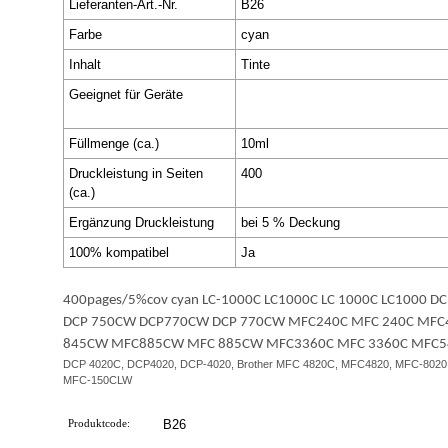
Lieferanten-Art.-Nr.
B26
Farbe
cyan
Inhalt
Tinte
Geeignet für Geräte
DCP-130C/330C/350C/357C/540C
240C/440CN/465CN/660CN/680CN
Füllmenge (ca.)
10ml
Druckleistung in Seiten
400
(ca.)
Ergänzung Druckleistung
bei 5 % Deckung
100% kompatibel
Ja
400pages/5%cov cyan LC-1000C LC1000C LC 1000C LC1000
DCP 750CW DCP770CW DCP 770CW MFC240C MFC 240C MF
845CW MFC885CW MFC 885CW MFC3360C MFC 3360C MFC5
DCP 4020C, DCP4020, DCP-4020, Brother MFC 4820C, MFC4820, MFC-8020
MFC-150CLW
Produktcode:
B26