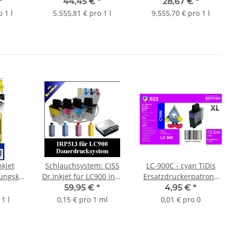
it 6ml
Druckpatrone mit 8ml
Druckpatrone mit 3ml
*
44,45 €
*
28,67 €
*
. 330
Inhalt und ca. 480
Inhalt und ca. 165
 1 l
5.555,81 € pro 1 l
9.555,70 € pro 1 l
istung
Seiten Druckleistung
Seiten Druckleistung
nach Iso
nach Iso
nkjet
Schlauchsystem: CISS
LC-900C - cyan TiDis
ungskit
Dr.Inkjet für LC900 inkl.
Ersatzdruckerpatrone
n
400ml Premium
für ca. 400 Seiten
*
59,95 €
*
4,95 €
*
cker A4
Nachfülltinte
Druckleistung
1 l
0,15 € pro 1 ml
0,01 € pro 0