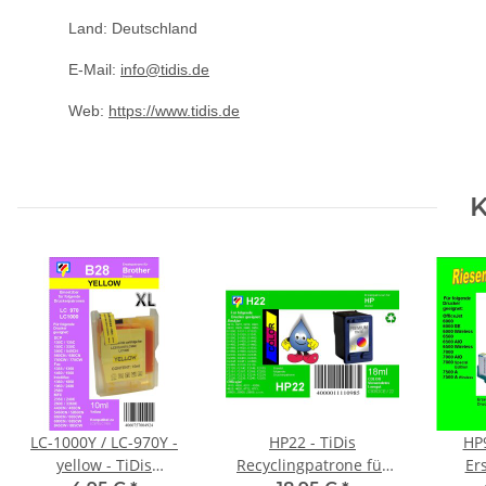
Land: Deutschland
E-Mail:
info@tidis.de
Web:
https://www.tidis.de
K
LC-1000Y / LC-970Y -
HP22 - TiDis
HP9
yellow - TiDis
Recyclingpatrone für
Er