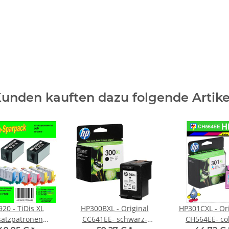
unden kauften dazu folgende Artike
20 - TiDis XL
HP300BXL - Original
HP301CXL - Ori
satzpatronen
CC641EE- schwarz-
CH564EE- col