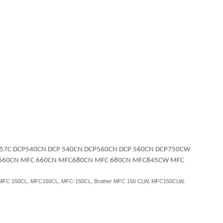
P 357C DCP540CN DCP 540CN DCP560CN DCP 560CN DCP750CW
C660CN MFC 660CN MFC680CN MFC 680CN MFC845CW MFC
r MFC 150CL, MFC150CL, MFC-150CL, Brother MFC 150 CLW, MFC150CLW,