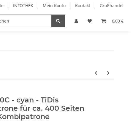
te
INFOTHEK
Mein Konto
Kontakt
Großhandel
 Bürobedarf
PVC Kartendrucker & Zubehör
0,00 €
TiDis
0C - cyan - TiDis
rone für ca. 400 Seiten
 Kombipatrone