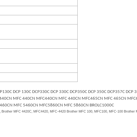
N/560CN/750CW/770CW, MFC-
/845CW/885CW/3360C/5460CN/5860CN
 DCP130C DCP 130C DCP330C DCP 330C DCP350C DCP 350C DCP357C DC
C440CN MFC 440CN MFC440CN MFC 440CN MFC465CN MFC 465CN MF
460CN MFC 5460CN MFC5860CN MFC 5860CN BROLC1000C
, Brother MFC 4420C, MFC4420, MFC-4420 Brother MFC 100, MFC100, MFC-100 Brothe