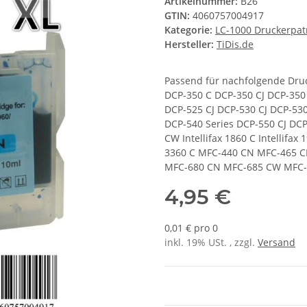
Artikelnummer:
B26
GTIN:
4060757004917
Kategorie:
LC-1000 Druckerpa
Hersteller:
TiDis.de
Passend für nachfolgende Dru
DCP-350 C DCP-350 CJ DCP-350
DCP-525 CJ DCP-530 CJ DCP-53
DCP-540 Series DCP-550 CJ D
CW Intellifax 1860 C Intellifax
3360 C MFC-440 CN MFC-465 
MFC-680 CN MFC-685 CW MFC
4,95 €
0,01 € pro 0
inkl. 19% USt. , zzgl.
Versand