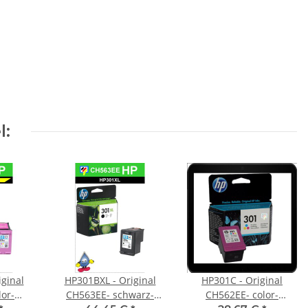
l:
ginal
HP301BXL - Original
HP301C - Original
or-
CH563EE- schwarz-
CH562EE- color-