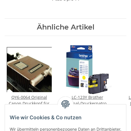
Ähnliche Artikel
QY6-0064 Original
LC-123Y Brother
L
Canon Druckkopf für
Original-Druckerpatrone
Pixma MP700, MP710,
Preis auf Anfrage
mit 600. Seiten
Mage
17,95 €
*
MP730, MP740, iP3000,
Druckleistung (gelb)
Dr
Wie wir Cookies & Co nutzen
i560, i850, A3 IX4000
IX5000
Wir übermitteln personenbezogene Daten an Drittanbieter,