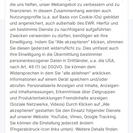
die uns helfen, unser Webangebot zu verbessern und zu
finanzieren. In diesem Zusammenhang werden auch
Nutzungsprofile (u.a. auf Basis von Cookie-IDs) gebildet
und angereichert, auch außerhalb des EWR. Hierfür und
um bestimmte Dienste zu nachfolgend aufgeführten
Zwecken verwenden zu dürfen, benötigen wir Ihre
TiDis Lizenzsystem
Einwilligung. Indem Sie "Alle akzeptieren" klicken, stimmen
Sie diesen (jederzeit widerruflich) zu. Dies umfasst auch
Ihre Einwilligung in die Übermittlung bestimmter
Meist besuchte Seiten:
personenbezogener Daten in Drittländer, u.a. die USA,
nach Art. 49 (1) (a) DSGVO. Sie können dem
Tipps & Tricks rund um Sublimation
Widersprechen in dem Sie "alle ablehnen" anklicken.
Informationen auf einem Gerät speichern und/oder
TiDis Videos auf Youtube
abrufen. Personalisierte Anzeigen und Inhalte, Anzeigen-
und Inhaltsmessungen, Erkenntnisse über Zielgruppen
Nachfüllpreise für Druckerpatronen
und Produktentwicklungen Fremdinhalte anzeigen
Refillservice Patronen verpacken
(Soziale Netzwerke, Videos) Durch Klicken auf „Alle
akzeptieren“ gestatten Sie den Einsatz folgender Dienste
TiDis Druckerwerkstatt
auf unserer Website: YouTube, Vimeo, Google Tracking.
Sie können die Einstellung jederzeit ändern
TiDis PC & Notebookwerkstatt
(Fingerabdruck-Icon links unten). Weitere Details finden