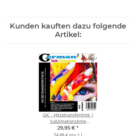
Kunden kauften dazu folgende
Artikel:
GIC - Hitzetransfertinte |
Sublimationstinte
Promopack - Farbe Black,
29,95 €
*
Cyan, Magenta, Yellow
74,88 € pro 1 l