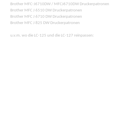
Brother MFC-J6710DW / MFCJ6710DW Druckerpatronen
Brother MFC J 6510 DW Druckerpatronen
Brother MFC J 6710 DW Druckerpatronen
Brother MFC J 825 DW Druckerpatronen
u.v.m. wo die LC-125 und die LC-127 reinpassen:
§ Rechtlicher Hinweis: Alle Markennamen, Warenzeichen und
eingetragenen Warenzeichen, die auf dieser Website
verwendet werden, sind Eigentum Ihrer rechtmäßigen
Eigentümer. Sie dienen hier nur der Beschreibung bzw. der
Identifikation der jeweiligen Firmen, Produkte und
Dienstleistungen.