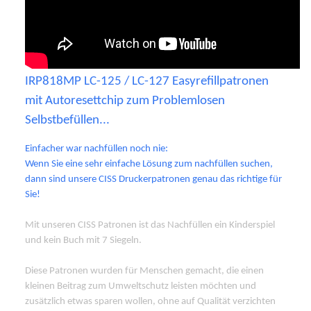
IRP818MP LC-125 / LC-127 Easyrefillpatronen
mit Autoresettchip zum Problemlosen
Selbstbefüllen...
Einfacher war nachfüllen noch nie:
Wenn Sie eine sehr einfache Lösung zum nachfüllen suchen,
dann sind unsere CISS Druckerpatronen genau das richtige für
Sie!
Mit unseren CISS Patronen ist das Nachfüllen ein Kinderspiel
und kein Buch mit 7 Siegeln.
Diese Patronen wurden für Menschen gemacht, die einen
kleinen Beitrag zum Umweltschutz leisten möchten und
zusätzlich etwas sparen wollen, ohne auf Qualität verzichten