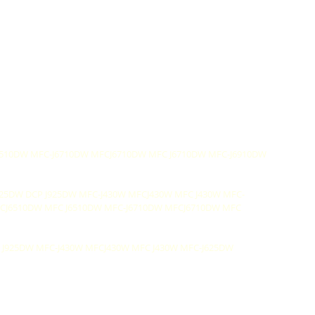
J6510DW MFC-J6710DW MFCJ6710DW MFC J6710DW MFC-J6910DW
J925DW DCP J925DW MFC-J430W MFCJ430W MFC J430W MFC-
FCJ6510DW MFC J6510DW MFC-J6710DW MFCJ6710DW MFC
P J925DW MFC-J430W MFCJ430W MFC J430W MFC-J625DW