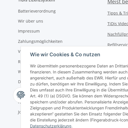
Meist be
Batterieverordnung
Tipps & Tr
Wir über uns
TiDis Vide
Impressum
Nachfüllpr
Zahlungsmöglichkeiten
Refillserv
Versandkosten
Wie wir Cookies & Co nutzen
TiDis Druc
Retouren / Rückgabe
TiDis PC &
Wir übermitteln personenbezogene Daten an Drittan
Widerrufsrecht
finanzieren. In diesem Zusammenhang werden auch N
TiDis
eScoo
angereichert, auch außerhalb des EWR. Hierfür un
Datenschutz
zu dürfen, benötigen wir Ihre Einwilligung. Indem Sie
TiDis Dien
Dies umfasst auch Ihre Einwilligung in die Übermitt
AGB
Art. 49 (1) (a) DSGVO. Sie können dem Widerspreche
TiDis Lize
Newsletter
speichern und/oder abrufen. Personalisierte Anzeig
Zielgruppen und Produktentwicklungen Fremdinhalte 
GIC (Germ
Jobs bei TiDis
akzeptieren“ gestatten Sie den Einsatz folgender D
Der Refille
die Einstellung jederzeit ändern (Fingerabdruck-Icon 
Datenschutzerklärung
.