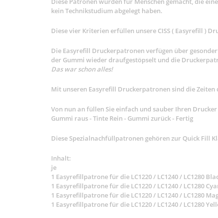
Diese Patronen wurden für Menschen gemacht, die einen
kein Technikstudium abgelegt haben.
Diese vier Kriterien erfüllen unsere CISS ( Easyrefill 
Die Easyrefill Druckerpatronen verfügen über gesondert
der Gummi wieder draufgestöpselt und die Druckerpatr
Das war schon alles!
Mit unseren Easyrefill Druckerpatronen sind die Zeiten
Von nun an füllen Sie einfach und sauber Ihren Drucke
Gummi raus - Tinte Rein - Gummi zurück - Fertig
Diese Spezialnachfüllpatronen gehören zur Quick Fill Kl
Inhalt:
je
1 Easyrefillpatrone für die LC1220 / LC1240 / LC1280 Bla
1 Easyrefillpatrone für die LC1220 / LC1240 / LC1280 Cya
1 Easyrefillpatrone für die LC1220 / LC1240 / LC1280 Ma
1 Easyrefillpatrone für die LC1220 / LC1240 / LC1280 Yel