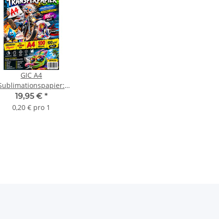
GIC A4
Sublimationspapier:
Transferpapier für
19,95 €
*
xtilien und Feststoffe
0,20 € pro 1
- 100 Blatt Packung -
ptimal auf die Marke
GIC abgestimmt