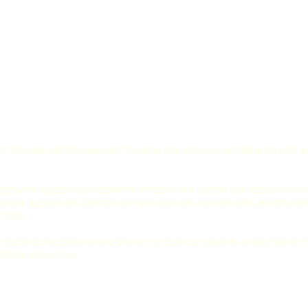
 MFC-J5910DW MFCJ5910DW MFC J5910DW MFC-J6510DW MFCJ6510DW MFC 
CPJ525W DCP J525W DCP-J725DW DCPJ725DW DCP J725DW DCP-J925DW DCP
W MFC J825DW MFC-J5910DW MFCJ5910DW MFC J5910DW MFC-J6510DW M
C1240
DCP J525W DCP-J725DW DCPJ725DW DCP J725DW DCP-J925DW DCPJ925DW DC
J825DW BROLC1220