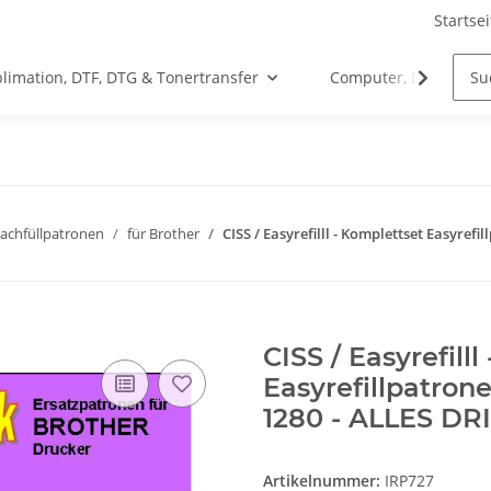
Startsei
limation, DTF, DTG & Tonertransfer
Computer, Drucker &
 Nachfüllpatronen
für Brother
CISS / Easyrefilll - Komplettset Easyrefi
CISS / Easyrefill
Easyrefillpatrone
1280 - ALLES DRI
Artikelnummer:
IRP727