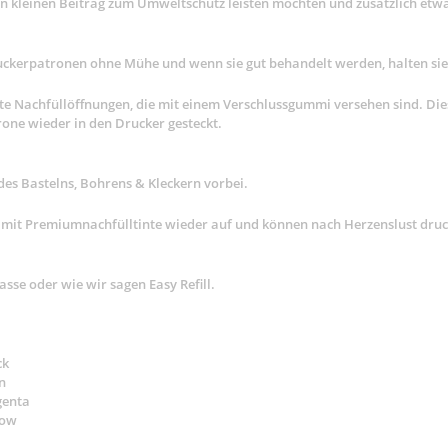
 kleinen Beitrag zum Umweltschutz leisten möchten und zusätzlich etwa
) Druckerpatronen ohne Mühe und wenn sie gut behandelt werden, halten si
e Nachfüllöffnungen, die mit einem Verschlussgummi versehen sind. Diese
one wieder in den Drucker gesteckt.
 des Bastelns, Bohrens & Kleckern vorbei.
r mit Premiumnachfülltinte wieder auf und können nach Herzenslust dru
asse oder wie wir sagen Easy Refill.
ck
n
genta
low