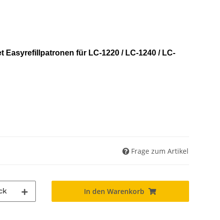
et Easyrefillpatronen für LC-1220 / LC-1240 / LC-
Frage zum Artikel
ck
In den Warenkorb