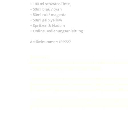
+
100 ml schwarz-Tinte,
+ 50ml blau / cyan
+ 50ml rot / magenta
+ 50ml gelb yellow
+ Spritzen & Nadeln
+ Online Bedienungsanleitung
Artikelnummer: IRP727
Keywords
black LC-1280XL LC1280XL LC 1280XLLC1280 BROTHER
MFCJ6910DW MFC J6910DW BROLC1280XL
LC-1240 LC1240 LC 1240 LC1240 BROTHER DCP-J525W D
J625DW MFCJ625DW MFC J625DW MFC-J825DW MFCJ825D
J6710DW MFC-J6910DW MFCJ6910DW MFC J6910DW BROL
LC-1220 LC1220 LC 1220 LC1220 DCP-J525W DCPJ525W 
MFCJ625DW MFC J625DW MFC-J825DW MFCJ825DW MFC 