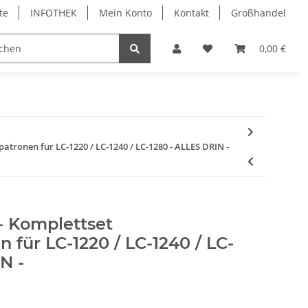
te
INFOTHEK
Mein Konto
Kontakt
Großhandel
 Bürobedarf
PVC Kartendrucker & Zubehör
0,00 €
TiDis
llpatronen für LC-1220 / LC-1240 / LC-1280 - ALLES DRIN -
l - Komplettset
n für LC-1220 / LC-1240 / LC-
N -