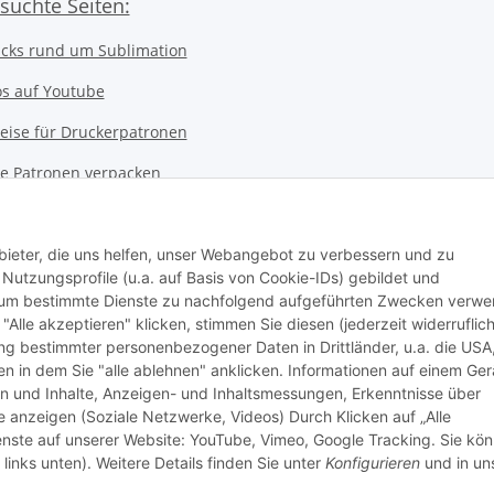
suchte Seiten:
icks rund um Sublimation
os auf Youtube
eise für Druckerpatronen
ice Patronen verpacken
kerwerkstatt
 Notebookwerkstatt
bieter, die uns helfen, unser Webangebot zu verbessern und zu
utzungsprofile (u.a. auf Basis von Cookie-IDs) gebildet und
ter Werkstatt
d um bestimmte Dienste zu nachfolgend aufgeführten Zwecken verw
 "Alle akzeptieren" klicken, stimmen Sie diesen (jederzeit widerruflich
stausweis Druckservice
lung bestimmter personenbezogener Daten in Drittländer, u.a. die USA
n in dem Sie "alle ablehnen" anklicken. Informationen auf einem Ger
nssystem
en und Inhalte, Anzeigen- und Inhaltsmessungen, Erkenntnisse über
anzeigen (Soziale Netzwerke, Videos) Durch Klicken auf „Alle
an Ink Company)
ienste auf unserer Website: YouTube, Vimeo, Google Tracking. Sie kö
r (Infoportal)
links unten). Weitere Details finden Sie unter
Konfigurieren
und in un