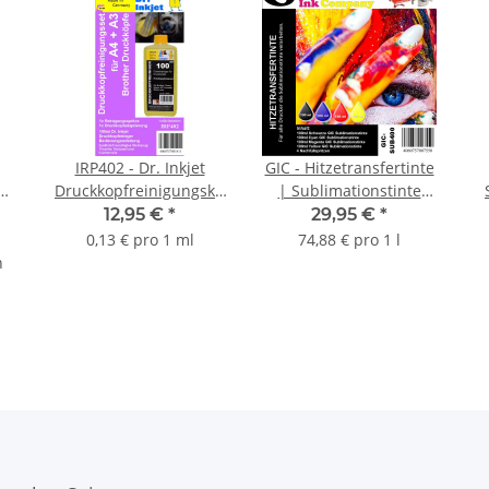
IRP402 - Dr. Inkjet
GIC - Hitzetransfertinte
Druckkopfreinigungskit
| Sublimationstinte
für Brotherdrucker A4
Promopack - Farbe
12,95 €
*
29,95 €
*
bis A3
Black, Cyan, Magenta,
Te
0,13 € pro 1 ml
74,88 € pro 1 l
Yellow
n
n
O
l