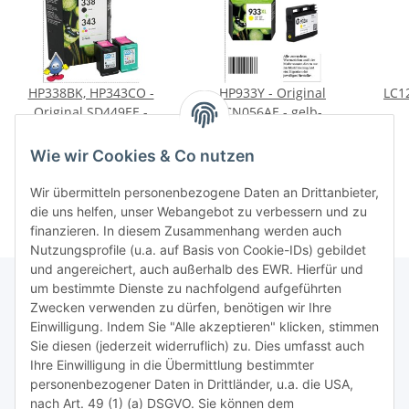
HP338BK, HP343CO -
HP933Y - Original
LC1
Original SD449EE -
CN056AE - gelb-
Multipack mit je 1x
Druckpatrone mit ca.
D
52,85 €
*
26,01 €
*
schwarz + 1x color zum
825 Seiten Druckleistung
Multipac
26,43 € pro 1
0,03 € pro 1
Wie wir Cookies & Co nutzen
Superangebot
nach ISO
Wir übermitteln personenbezogene Daten an Drittanbieter,
die uns helfen, unser Webangebot zu verbessern und zu
finanzieren. In diesem Zusammenhang werden auch
Nutzungsprofile (u.a. auf Basis von Cookie-IDs) gebildet
und angereichert, auch außerhalb des EWR. Hierfür und
um bestimmte Dienste zu nachfolgend aufgeführten
Zwecken verwenden zu dürfen, benötigen wir Ihre
TiDis Lizenzsystem
Einwilligung. Indem Sie "Alle akzeptieren" klicken, stimmen
Sie diesen (jederzeit widerruflich) zu. Dies umfasst auch
Ihre Einwilligung in die Übermittlung bestimmter
Meist besuchte Seiten:
personenbezogener Daten in Drittländer, u.a. die USA,
nach Art. 49 (1) (a) DSGVO. Sie können dem