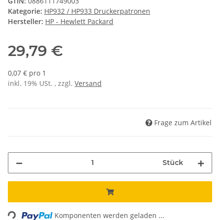
GTIN:
0886111749003
Kategorie:
HP932 / HP933 Druckerpatronen
Hersteller:
HP - Hewlett Packard
29,79 €
0,07 € pro 1
inkl. 19% USt. , zzgl.
Versand
Frage zum Artikel
Stück
ading...
Komponenten werden geladen ...