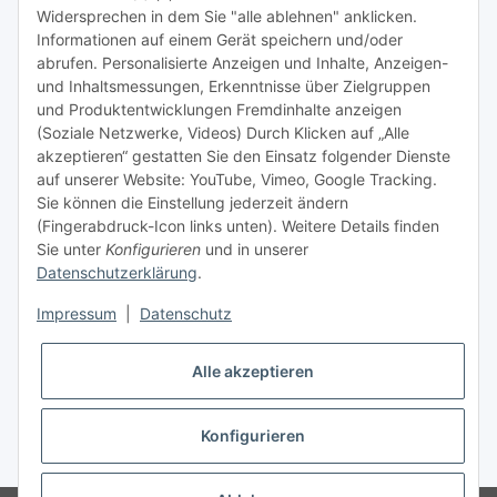
Tipps & Tricks rund um Sublimation
Widersprechen in dem Sie "alle ablehnen" anklicken.
Informationen auf einem Gerät speichern und/oder
TiDis Videos auf Youtube
abrufen. Personalisierte Anzeigen und Inhalte, Anzeigen-
und Inhaltsmessungen, Erkenntnisse über Zielgruppen
Nachfüllpreise für Druckerpatronen
und Produktentwicklungen Fremdinhalte anzeigen
Refillservice Patronen verpacken
(Soziale Netzwerke, Videos) Durch Klicken auf „Alle
akzeptieren“ gestatten Sie den Einsatz folgender Dienste
TiDis Druckerwerkstatt
auf unserer Website: YouTube, Vimeo, Google Tracking.
Sie können die Einstellung jederzeit ändern
TiDis PC & Notebookwerkstatt
(Fingerabdruck-Icon links unten). Weitere Details finden
Sie unter
Konfigurieren
und in unserer
TiDis
eScooter Werkstatt
Datenschutzerklärung
.
TiDis Dienstausweis Druckservice
Impressum
|
Datenschutz
TiDis Lizenssystem
Alle akzeptieren
GIC (German Ink Company)
Der Refiller (Infoportal)
Konfigurieren
* Alle Preise inkl. gesetzlicher USt., zzgl.
Versand