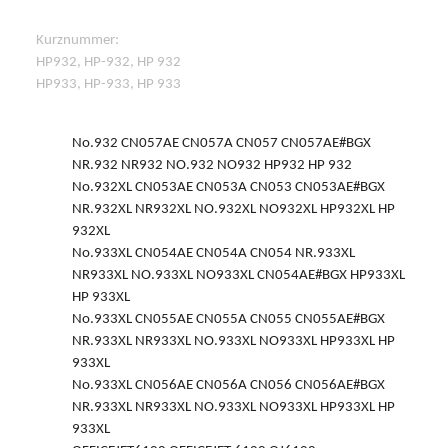
Kurznummer:
HP932, HP-932, HP 932
HP933, HP-933, HP 933
Keywords:
No.932 CN057AE CN057A CN057 CN057AE#BGX
NR.932 NR932 NO.932 NO932 HP932 HP 932
No.932XL CN053AE CN053A CN053 CN053AE#BGX
NR.932XL NR932XL NO.932XL NO932XL HP932XL HP
932XL
No.933XL CN054AE CN054A CN054 NR.933XL
NR933XL NO.933XL NO933XL CN054AE#BGX HP933XL
HP 933XL
No.933XL CN055AE CN055A CN055 CN055AE#BGX
NR.933XL NR933XL NO.933XL NO933XL HP933XL HP
933XL
No.933XL CN056AE CN056A CN056 CN056AE#BGX
NR.933XL NR933XL NO.933XL NO933XL HP933XL HP
933XL