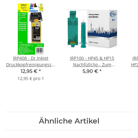
IRP408 - Dr.Inkjet
IRP100 - HP45 & HP15
IR
Druckkopfreinigungsset
Nachfüllclip - Zum
HP2
für
Nachfüllen durch den
12,95 €
*
5,90 €
*
HP932/933/950/951/953/963
Druckkopf! V.2.0
12,95 € pro 1
Druckerpatronendruckköpfe
(V.2.0)
Ähnliche Artikel