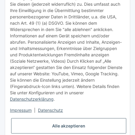
Sie diesen (jederzeit widerruflich) zu. Dies umfasst auch
Ihre Einwilligung in die Übermittlung bestimmter
Meist besuchte Seiten:
personenbezogener Daten in Drittländer, u.a. die USA,
nach Art. 49 (1) (a) DSGVO. Sie können dem
Tipps & Tricks rund um Sublimation
Widersprechen in dem Sie "alle ablehnen" anklicken.
Informationen auf einem Gerät speichern und/oder
TiDis Videos auf Youtube
abrufen. Personalisierte Anzeigen und Inhalte, Anzeigen-
und Inhaltsmessungen, Erkenntnisse über Zielgruppen
Nachfüllpreise für Druckerpatronen
und Produktentwicklungen Fremdinhalte anzeigen
Refillservice Patronen verpacken
(Soziale Netzwerke, Videos) Durch Klicken auf „Alle
akzeptieren“ gestatten Sie den Einsatz folgender Dienste
TiDis Druckerwerkstatt
auf unserer Website: YouTube, Vimeo, Google Tracking.
Sie können die Einstellung jederzeit ändern
TiDis PC & Notebookwerkstatt
(Fingerabdruck-Icon links unten). Weitere Details finden
Sie unter
Konfigurieren
und in unserer
TiDis
eScooter Werkstatt
Datenschutzerklärung
.
TiDis Dienstausweis Druckservice
Impressum
|
Datenschutz
TiDis Lizenssystem
Alle akzeptieren
GIC (German Ink Company)