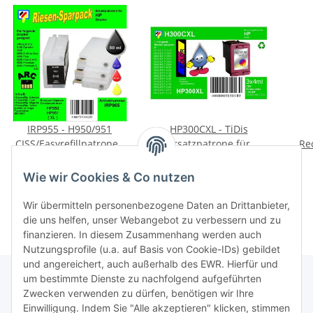
IRP955 - H950/951
HP300CXL - TiDis
CISS/Easyrefillpatronen
Ersatzpatrone für
Re
Starterpack mit 200ml
CC644EE - color - mit 3x
516
49,95 €
*
19,95 €
*
pigmentierter Dr.Inkjet
4ml Inhalt / ersetzt
0,25 € pro 1 ml
19,95 € pro 1
Wie wir Cookies & Co nutzen
Druckertinte
HP300CXL
Wir übermitteln personenbezogene Daten an Drittanbieter,
die uns helfen, unser Webangebot zu verbessern und zu
finanzieren. In diesem Zusammenhang werden auch
Nutzungsprofile (u.a. auf Basis von Cookie-IDs) gebildet
und angereichert, auch außerhalb des EWR. Hierfür und
um bestimmte Dienste zu nachfolgend aufgeführten
Zwecken verwenden zu dürfen, benötigen wir Ihre
TiDis Lizenzsystem
Einwilligung. Indem Sie "Alle akzeptieren" klicken, stimmen