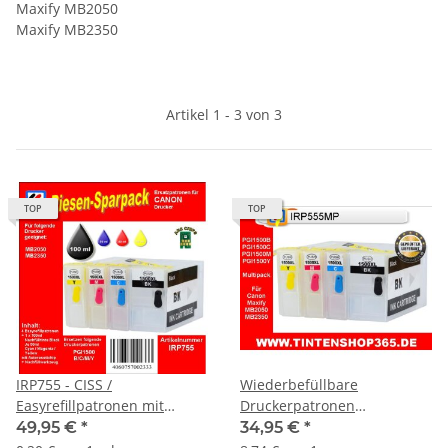
Maxify MB2050
Maxify MB2350
Artikel 1 - 3 von 3
TOP
TOP
IRP755 - CISS /
Wiederbefüllbare
Easyrefillpatronen mit
Druckerpatronen
Automatikchip für PGI-
kompatibel zu Canon PGI-
49,95 €
*
34,95 €
*
1500XL - Komplettset: 4
1500 mit Auto Reset Chips