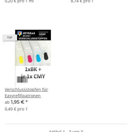
0,20 € pro 1 ml
8,74 € pro 1
Patronen, 250ml Dr.Inkjet
IRP555MP - CISS /
Premium Nachfülltinte und
Easyrefillpatronen
das nötige
Nachfüllwerkzeug
TOP
Verschlussstopfen für
Easyrefillpatronen
ab
1,95 €
*
0,49 € pro 1
Artikel 1 - 3 von 3