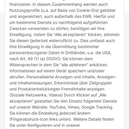
finanzieren. In diesem Zusammenhang werden auch
Nutzungsprofile (u.a. auf Basis von Cookie-IDs) gebildet
und angereichert, auch außerhalb des EWR. Hierfür und
um bestimmte Dienste zu nachfolgend aufgeführten
Zwecken verwenden zu dürfen, benötigen wir Ihre
TiDis Lizenzsystem
Einwilligung. Indem Sie "Alle akzeptieren" klicken, stimmen
Sie diesen (jederzeit widerruflich) zu. Dies umfasst auch
Ihre Einwilligung in die Übermittlung bestimmter
Meist besuchte Seiten:
personenbezogener Daten in Drittländer, u.a. die USA,
nach Art. 49 (1) (a) DSGVO. Sie können dem
Tipps & Tricks rund um Sublimation
Widersprechen in dem Sie "alle ablehnen" anklicken.
Informationen auf einem Gerät speichern und/oder
TiDis Videos auf Youtube
abrufen. Personalisierte Anzeigen und Inhalte, Anzeigen-
und Inhaltsmessungen, Erkenntnisse über Zielgruppen
Nachfüllpreise für Druckerpatronen
und Produktentwicklungen Fremdinhalte anzeigen
Refillservice Patronen verpacken
(Soziale Netzwerke, Videos) Durch Klicken auf „Alle
akzeptieren“ gestatten Sie den Einsatz folgender Dienste
TiDis Druckerwerkstatt
auf unserer Website: YouTube, Vimeo, Google Tracking.
Sie können die Einstellung jederzeit ändern
TiDis PC & Notebookwerkstatt
(Fingerabdruck-Icon links unten). Weitere Details finden
Sie unter
Konfigurieren
und in unserer
TiDis
eScooter Werkstatt