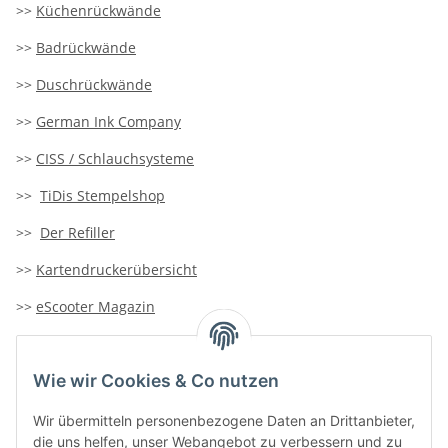
>>
Küchenrückwände
>>
Badrückwände
>>
Duschrückwände
>>
German Ink Company
>>
CISS / Schlauchsysteme
>>
TiDis Stempelshop
>>
Der Refiller
>>
Kartendruckerübersicht
>>
eScooter Magazin
>>
TiDis-Solar
Wie wir Cookies & Co nutzen
>>
Containersucher
>>
Goldinfoseite
Wir übermitteln personenbezogene Daten an Drittanbieter,
die uns helfen, unser Webangebot zu verbessern und zu