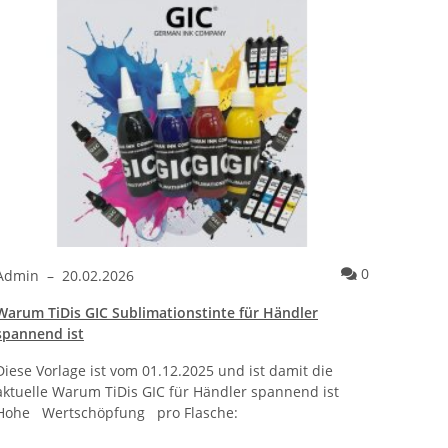
ntare
Kommentare
0
Admin
–
20.02.2026
Admi
Warum TiDis GIC Sublimationstinte für Händler
Wie ei
spannend ist
bracht
Diese Vorlage ist vom 01.12.2025 und ist damit die
Warum 
aktuelle Warum TiDis GIC für Händler spannend ist
wie ei
Hohe Wertschöpfung pro Flasche:
beobac
einen 