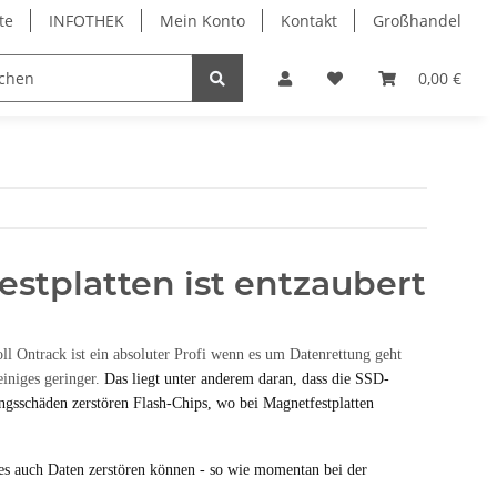
te
INFOTHEK
Mein Konto
Kontakt
Großhandel
 Bürobedarf
PVC Kartendrucker & Zubehör
0,00 €
TiDis
estplatten ist entzaubert
oll Ontrack ist ein absoluter Profi wenn es um Datenrettung geht
einiges geringer.
Das liegt unter anderem daran, dass die SSD-
ungsschäden zerstören Flash-Chips, wo bei Magnetfestplatten
es auch Daten zerstören können - so wie momentan bei der