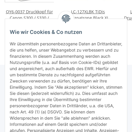
QY6-0037 Druckkopf für
LC-127XLBK TiDis
Canon S300 / S330 /
Ersatzpatrone Black XL -
Dru
Preis auf Anfrage
MP190 / MPC200
1.200 Seiten nach ISO
6,95 €
*
Drucker
Dr
Wie wir Cookies & Co nutzen
Wir übermitteln personenbezogene Daten an Drittanbieter,
die uns helfen, unser Webangebot zu verbessern und zu
finanzieren. In diesem Zusammenhang werden auch
Nutzungsprofile (u.a. auf Basis von Cookie-IDs) gebildet
und angereichert, auch außerhalb des EWR. Hierfür und
um bestimmte Dienste zu nachfolgend aufgeführten
Zwecken verwenden zu dürfen, benötigen wir Ihre
TiDis Lizenzsystem
Einwilligung. Indem Sie "Alle akzeptieren" klicken, stimmen
Sie diesen (jederzeit widerruflich) zu. Dies umfasst auch
Ihre Einwilligung in die Übermittlung bestimmter
Meist besuchte Seiten:
personenbezogener Daten in Drittländer, u.a. die USA,
nach Art. 49 (1) (a) DSGVO. Sie können dem
Tipps & Tricks rund um Sublimation
Widersprechen in dem Sie "alle ablehnen" anklicken.
Informationen auf einem Gerät speichern und/oder
TiDis Videos auf Youtube
abrufen. Personalisierte Anzeigen und Inhalte, Anzeigen-