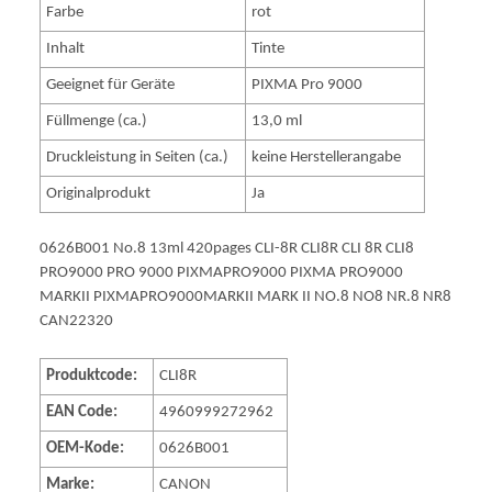
Farbe
rot
Inhalt
Tinte
Geeignet für Geräte
PIXMA Pro 9000
Füllmenge (ca.)
13,0 ml
Druckleistung in Seiten (ca.)
keine Herstellerangabe
Originalprodukt
Ja
0626B001 No.8 13ml 420pages CLI-8R CLI8R CLI 8R CLI8
PRO9000 PRO 9000 PIXMAPRO9000 PIXMA PRO9000
MARKII PIXMAPRO9000MARKII MARK II NO.8 NO8 NR.8 NR8
CAN22320
Produktcode:
CLI8R
EAN Code:
4960999272962
OEM-Kode:
0626B001
Marke:
CANON