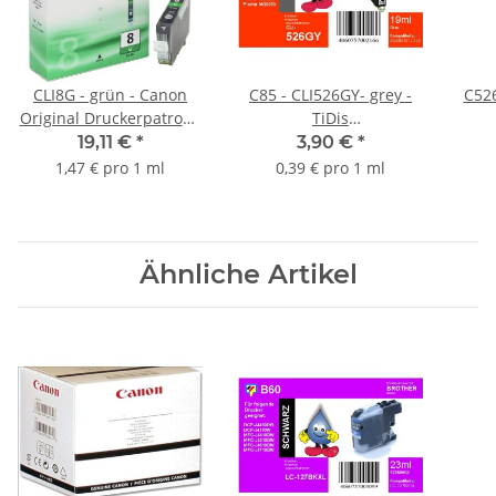
CLI8G - grün - Canon
C85 - CLI526GY- grey -
C526
Original Druckerpatrone
TiDis
mit 13ml Inhalt
Ersatzdruckerpatrone
R
19,11 €
*
3,90 €
*
-0627B001-
mit 10ml Inhalt
Ersatzp
1,47 € pro 1 ml
0,39 € pro 1 ml
PGI
Ähnliche Artikel