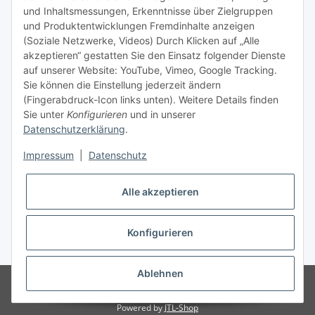
und Inhaltsmessungen, Erkenntnisse über Zielgruppen
Nachfüllpreise für Druckerpatronen
und Produktentwicklungen Fremdinhalte anzeigen
Refillservice Patronen verpacken
(Soziale Netzwerke, Videos) Durch Klicken auf „Alle
akzeptieren“ gestatten Sie den Einsatz folgender Dienste
TiDis Druckerwerkstatt
auf unserer Website: YouTube, Vimeo, Google Tracking.
Sie können die Einstellung jederzeit ändern
TiDis PC & Notebookwerkstatt
(Fingerabdruck-Icon links unten). Weitere Details finden
Sie unter
Konfigurieren
und in unserer
TiDis
eScooter Werkstatt
Datenschutzerklärung
.
TiDis Dienstausweis Druckservice
Impressum
|
Datenschutz
TiDis Lizenssystem
Alle akzeptieren
GIC (German Ink Company)
Der Refiller (Infoportal)
Konfigurieren
* Alle Preise inkl. gesetzlicher USt., zzgl.
Versand
Ablehnen
© Ingo Schacht
Besucherzähler: 8735832
Ladenpreise können von
Shoppreisen abweichen:
Powered by
JTL-Shop