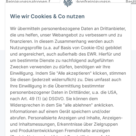
ngstank/Maintenance
Reinigungspatronen für
Druckkopfreinigungspatronen
Rest
PGI520 &CLI521 +
Clean-Multipack mit
f
34,95 €
*
29,95 €
*
1000ml Düsenreiniger
1000ml Dr. Inkjet
34,95 € pro 1 l
0,03 € pro 1 ml
Wie wir Cookies & Co nutzen
Druckkopfreiniger -
einsetzbar für T0711,
Wir übermitteln personenbezogene Daten an Drittanbieter,
T0712, T0713, T0714
die uns helfen, unser Webangebot zu verbessern und zu
finanzieren. In diesem Zusammenhang werden auch
Nutzungsprofile (u.a. auf Basis von Cookie-IDs) gebildet
und angereichert, auch außerhalb des EWR. Hierfür und
um bestimmte Dienste zu nachfolgend aufgeführten
Zwecken verwenden zu dürfen, benötigen wir Ihre
TiDis Lizenzsystem
Einwilligung. Indem Sie "Alle akzeptieren" klicken, stimmen
Sie diesen (jederzeit widerruflich) zu. Dies umfasst auch
Ihre Einwilligung in die Übermittlung bestimmter
Meist besuchte Seiten:
personenbezogener Daten in Drittländer, u.a. die USA,
nach Art. 49 (1) (a) DSGVO. Sie können dem
Tipps & Tricks rund um Sublimation
Widersprechen in dem Sie "alle ablehnen" anklicken.
Informationen auf einem Gerät speichern und/oder
TiDis Videos auf Youtube
abrufen. Personalisierte Anzeigen und Inhalte, Anzeigen-
und Inhaltsmessungen, Erkenntnisse über Zielgruppen
Nachfüllpreise für Druckerpatronen
und Produktentwicklungen Fremdinhalte anzeigen
Refillservice Patronen verpacken