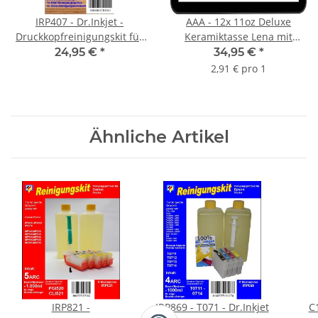
IRP407 - Dr.Inkjet -
AAA - 12x 11oz Deluxe
Druckkopfreinigungskit für
Keramiktasse Lena mit
Epson Großformatdrucker
Orca™ Coating
24,95 €
*
34,95 €
*
Beschichtung im günstigen
2,91 € pro 1
12 Pack
Ähnliche Artikel
IRP821 -
IRP869 - T071 - Dr.Inkjet
C