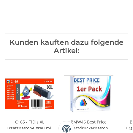
Kunden kauften dazu folgende
Artikel:
C165 - TiDis XL
BMW46 Best Price
B
Ersatzpatrone grau mit
Ersatzdruckerpatrone
Ers