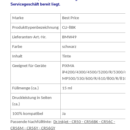
Servicegeschäft bereit liegt.
Marke
Best Price
Produkttypenbezeichnung
CLI-8BK
Lieferanten-Art.-Nr.
BMW49
Farbe
schwarz
Inhalt
Tinte
Geeignet für Geräte
PIXMA
iP4200/4300/4500/5200/R/5300/66
MP500/530/600/R/610/800/R/810/
Füllmenge (ca.)
15 ml
Druckleistung in Seiten
(ca.)
100% kompatibel
Ja
Passende Nachfülltinte:
Dr.Inkjet - CR50 - CR56BK - CR56C -
CR56M - CR56Y - CR56GY