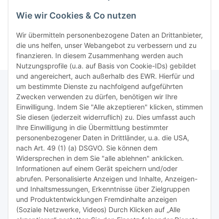
11ml Inhalt - ersetzt CLI-
für CLI-8 - cyan - mit
für 
4,50 €
*
2,95 €
*
571GYXL
15ml Inhalt
0,41 € pro 1 ml
0,20 € pro 1 ml
Wie wir Cookies & Co nutzen
Wir übermitteln personenbezogene Daten an Drittanbieter,
die uns helfen, unser Webangebot zu verbessern und zu
finanzieren. In diesem Zusammenhang werden auch
Nutzungsprofile (u.a. auf Basis von Cookie-IDs) gebildet
und angereichert, auch außerhalb des EWR. Hierfür und
um bestimmte Dienste zu nachfolgend aufgeführten
Zwecken verwenden zu dürfen, benötigen wir Ihre
TiDis Lizenzsystem
Einwilligung. Indem Sie "Alle akzeptieren" klicken, stimmen
Sie diesen (jederzeit widerruflich) zu. Dies umfasst auch
Ihre Einwilligung in die Übermittlung bestimmter
Meist besuchte Seiten:
personenbezogener Daten in Drittländer, u.a. die USA,
nach Art. 49 (1) (a) DSGVO. Sie können dem
Tipps & Tricks rund um Sublimation
Widersprechen in dem Sie "alle ablehnen" anklicken.
Informationen auf einem Gerät speichern und/oder
TiDis Videos auf Youtube
abrufen. Personalisierte Anzeigen und Inhalte, Anzeigen-
und Inhaltsmessungen, Erkenntnisse über Zielgruppen
Nachfüllpreise für Druckerpatronen
und Produktentwicklungen Fremdinhalte anzeigen
Refillservice Patronen verpacken
(Soziale Netzwerke, Videos) Durch Klicken auf „Alle