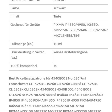
Lieferanten-Art.-Nr.
BMW81
Farbe
schwarz
Inhalt
Tinte
Geeignet für Geräte
PIXMA iP4850/4950, IX6550,
MG5150/5250/5340/5350/6150/625
MX715/885/895
Füllmenge (ca.)
10 ml
Druckleistung in Seiten
keine Herstellerangabe
(ca.)
100% kompatibel
Ja
Best Price Ersatzpatrone für 4540B001 No.526 9ml
Fotoschwarz CLI-526B CLI526B CLI 526B CLI526 CLI-526BK
CLI526BK CLI 526BK 4540B001 4540B 001 4540 B001
NO.526 NO526 NR.526 NR526 IP4840 IP 4840 PIXMAIP4840
IP4850 IP 4850 PIXMAIP4850 IP4950 IP 4950 PIXMAIP4950
IX6550 IX 6550 PIXMAIX6550 MG5150 MG 5150
PIXMAMG5150 MG5250 MG 5250 PIXMAMG5250 MG5350