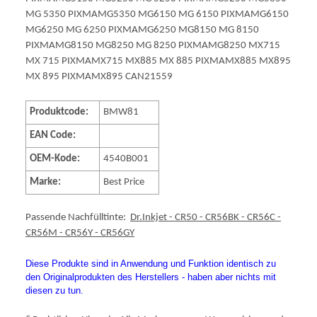
MG 5350 PIXMAMG5350 MG6150 MG 6150 PIXMAMG6150
MG6250 MG 6250 PIXMAMG6250 MG8150 MG 8150
PIXMAMG8150 MG8250 MG 8250 PIXMAMG8250 MX715
MX 715 PIXMAMX715 MX885 MX 885 PIXMAMX885 MX895
MX 895 PIXMAMX895 CAN21559
Produktcode:
BMW81
EAN Code:
OEM-Kode:
4540B001
Marke:
Best Price
Passende Nachfülltinte:
Dr.Inkjet - CR50 - CR56BK - CR56C -
CR56M - CR56Y - CR56GY
Diese Produkte sind in Anwendung und Funktion identisch zu
den Originalprodukten des Herstellers - haben aber nichts mit
diesen zu tun.