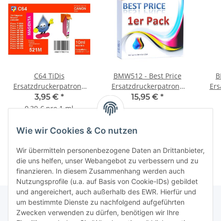
C64 TiDis
BMW512 - Best Price
B
Ersatzdruckerpatrone
Ersatzdruckerpatrone
Ers
für - CLI521M - magenta
mit 15ml Inhalt - PG510 /
für 
3,95 €
*
15,95 €
*
- mit 10ml Inhalt
PG512 - schwarz -
0,39 € pro 1 ml
Wie wir Cookies & Co nutzen
Wir übermitteln personenbezogene Daten an Drittanbieter,
die uns helfen, unser Webangebot zu verbessern und zu
finanzieren. In diesem Zusammenhang werden auch
Nutzungsprofile (u.a. auf Basis von Cookie-IDs) gebildet
und angereichert, auch außerhalb des EWR. Hierfür und
um bestimmte Dienste zu nachfolgend aufgeführten
Zwecken verwenden zu dürfen, benötigen wir Ihre