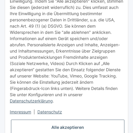
TiDis Lizenzsystem
Einwilligung. Indem Sie "Alle akzeptieren" klicken, stimmen
Sie diesen (jederzeit widerruflich) zu. Dies umfasst auch
Ihre Einwilligung in die Übermittlung bestimmter
Meist besuchte Seiten:
personenbezogener Daten in Drittländer, u.a. die USA,
nach Art. 49 (1) (a) DSGVO. Sie können dem
Tipps & Tricks rund um Sublimation
Widersprechen in dem Sie "alle ablehnen" anklicken.
Informationen auf einem Gerät speichern und/oder
TiDis Videos auf Youtube
abrufen. Personalisierte Anzeigen und Inhalte, Anzeigen-
und Inhaltsmessungen, Erkenntnisse über Zielgruppen
Nachfüllpreise für Druckerpatronen
und Produktentwicklungen Fremdinhalte anzeigen
Refillservice Patronen verpacken
(Soziale Netzwerke, Videos) Durch Klicken auf „Alle
akzeptieren“ gestatten Sie den Einsatz folgender Dienste
TiDis Druckerwerkstatt
auf unserer Website: YouTube, Vimeo, Google Tracking.
Sie können die Einstellung jederzeit ändern
TiDis PC & Notebookwerkstatt
(Fingerabdruck-Icon links unten). Weitere Details finden
Sie unter
Konfigurieren
und in unserer
TiDis
eScooter Werkstatt
Datenschutzerklärung
.
TiDis Dienstausweis Druckservice
Impressum
|
Datenschutz
TiDis Lizenssystem
Alle akzeptieren
GIC (German Ink Company)