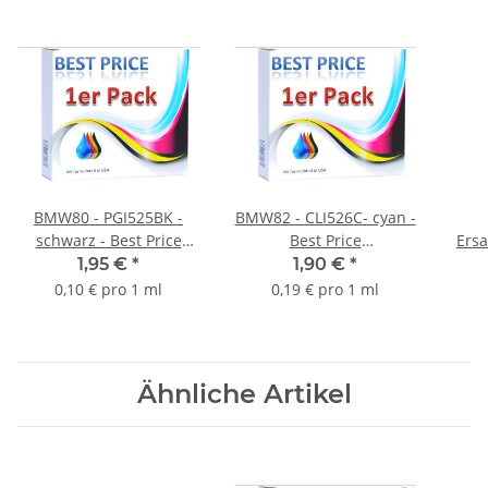
BMW80 - PGI525BK -
BMW82 - CLI526C- cyan -
schwarz - Best Price
Best Price
Ers
Ersatzdruckerpatrone
Ersatzdruckerpatrone
mit 
1,95 €
*
1,90 €
*
mit 19ml Inhalt
mit 10ml Inhalt
0,10 € pro 1 ml
0,19 € pro 1 ml
Ähnliche Artikel