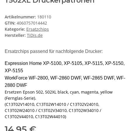
T502XL Druckerpatronen
Artikelnummer:
180110
GTIN:
4060757014442
Kategorie:
Ersatzchips
Hersteller:
TiDis.de
Ersatzchips passend für nachfolgende Drucker:
Expression Home XP-5100, XP-5105, XP-5115, XP-5150,
XP-5155
WorkForce WF-2800, WF-2860 DWF, WF-2865 DWF, WF-
2880 DWF
Ersetzen Epson 502, 502XL black, cyan, magenta, yellow
(Fernglas-Serie).
(C13T02V14010, C13T02W14010 / C13T02V24010,
C13T02W24010 / C13T02V34010, C13T02W34010 /
C13T02V44010, C13T02W44010)
14,95 €