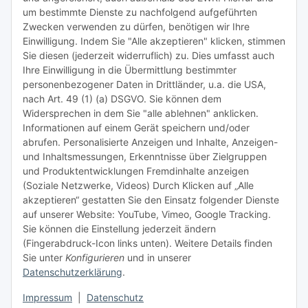
um bestimmte Dienste zu nachfolgend aufgeführten
Zwecken verwenden zu dürfen, benötigen wir Ihre
TiDis Lizenzsystem
Einwilligung. Indem Sie "Alle akzeptieren" klicken, stimmen
Sie diesen (jederzeit widerruflich) zu. Dies umfasst auch
Ihre Einwilligung in die Übermittlung bestimmter
Meist besuchte Seiten:
personenbezogener Daten in Drittländer, u.a. die USA,
nach Art. 49 (1) (a) DSGVO. Sie können dem
Tipps & Tricks rund um Sublimation
Widersprechen in dem Sie "alle ablehnen" anklicken.
Informationen auf einem Gerät speichern und/oder
TiDis Videos auf Youtube
abrufen. Personalisierte Anzeigen und Inhalte, Anzeigen-
und Inhaltsmessungen, Erkenntnisse über Zielgruppen
Nachfüllpreise für Druckerpatronen
und Produktentwicklungen Fremdinhalte anzeigen
Refillservice Patronen verpacken
(Soziale Netzwerke, Videos) Durch Klicken auf „Alle
akzeptieren“ gestatten Sie den Einsatz folgender Dienste
TiDis Druckerwerkstatt
auf unserer Website: YouTube, Vimeo, Google Tracking.
Sie können die Einstellung jederzeit ändern
TiDis PC & Notebookwerkstatt
(Fingerabdruck-Icon links unten). Weitere Details finden
Sie unter
Konfigurieren
und in unserer
TiDis
eScooter Werkstatt
Datenschutzerklärung
.
TiDis Dienstausweis Druckservice
Impressum
|
Datenschutz