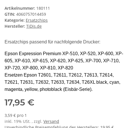
Artikelnummer:
180111
GTIN:
4060757014459
Kategorie:
Ersatzchips
Hersteller:
TiDis.de
Ersatzchips passend für nachfolgende Drucker:
Epson Expression Premium XP-510, XP-520, XP-600, XP-
605, XP-610, XP-615, XP-620, XP-625, XP-700, XP-710,
XP-720, XP-800, XP-810, XP-820
Ersetzen Epson T2601, T2611, T2612, T2613, T2614,
T2621, T2631, T2632, T2633, T2634, T26XL black, cyan,
magenta, yellow, photoblack (Eisbär-Serie).
17,95 €
3,59 € pro 1
inkl. 19% USt. , zzgl.
Versand
Unverbindliche Preisempfehlung des Herstellers
:
19,95 €