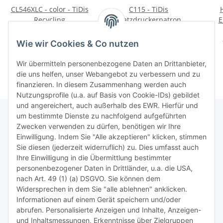
CL546XLC - color - TiDis
C115 - TiDis
Recycling
Ersatzdruckerpatrone
E
Druckerpatrone mit ca.
mit 30ml Inhalt - PG540
CH563
22,95 €
*
19,95 €
*
350 Seiten Druckleistung
XL - schwarz - 5222B005
20m
1.530,00 € pro 1 l
0,66 € pro 1 ml
Wie wir Cookies & Co nutzen
- ersetzt 8287B001
Wir übermitteln personenbezogene Daten an Drittanbieter,
die uns helfen, unser Webangebot zu verbessern und zu
finanzieren. In diesem Zusammenhang werden auch
Nutzungsprofile (u.a. auf Basis von Cookie-IDs) gebildet
und angereichert, auch außerhalb des EWR. Hierfür und
um bestimmte Dienste zu nachfolgend aufgeführten
Zwecken verwenden zu dürfen, benötigen wir Ihre
TiDis Lizenzsystem
Einwilligung. Indem Sie "Alle akzeptieren" klicken, stimmen
Sie diesen (jederzeit widerruflich) zu. Dies umfasst auch
Ihre Einwilligung in die Übermittlung bestimmter
Meist besuchte Seiten:
personenbezogener Daten in Drittländer, u.a. die USA,
nach Art. 49 (1) (a) DSGVO. Sie können dem
Tipps & Tricks rund um Sublimation
Widersprechen in dem Sie "alle ablehnen" anklicken.
Informationen auf einem Gerät speichern und/oder
TiDis Videos auf Youtube
abrufen. Personalisierte Anzeigen und Inhalte, Anzeigen-
und Inhaltsmessungen, Erkenntnisse über Zielgruppen
Nachfüllpreise für Druckerpatronen