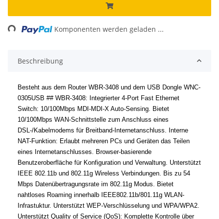
ing...
Komponenten werden geladen ...
Beschreibung
Besteht aus dem Router WBR-3408 und dem USB Dongle WNC-
0305USB ## WBR-3408: Integrierter 4-Port Fast Ethernet
Switch: 10/100Mbps MDI-MDI-X Auto-Sensing. Bietet
10/100Mbps WAN-Schnittstelle zum Anschluss eines
DSL-/Kabelmodems für Breitband-Internetanschluss. Interne
NAT-Funktion: Erlaubt mehreren PCs und Geräten das Teilen
eines Internetanschlusses. Browser-basierende
Benutzeroberfläche für Konfiguration und Verwaltung. Unterstützt
IEEE 802.11b und 802.11g Wireless Verbindungen. Bis zu 54
Mbps Datenübertragungsrate im 802.11g Modus. Bietet
nahtloses Roaming innerhalb IEEE802.11b/801.11g WLAN-
Infrastuktur. Unterstützt WEP-Verschlüsselung und WPA/WPA2.
Unterstützt Quality of Service (QoS): Komplette Kontrolle über