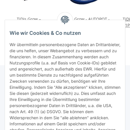
TiDis Grow –
TiDis Grow - AUTOPOT -
TiD
NUTRICULTURE – IWS R-
Ø9 MM ROHRLÄNGE 1,5
1P
DWC – 12 Töpfe à 225L +
M
849,95 €
*
2,45 €
*
Wie wir Cookies & Co nutzen
AirKit
Wir übermitteln personenbezogene Daten an Drittanbieter,
die uns helfen, unser Webangebot zu verbessern und zu
finanzieren. In diesem Zusammenhang werden auch
Nutzungsprofile (u.a. auf Basis von Cookie-IDs) gebildet
und angereichert, auch außerhalb des EWR. Hierfür und
um bestimmte Dienste zu nachfolgend aufgeführten
Zwecken verwenden zu dürfen, benötigen wir Ihre
TiDis Lizenzsystem
Einwilligung. Indem Sie "Alle akzeptieren" klicken, stimmen
Sie diesen (jederzeit widerruflich) zu. Dies umfasst auch
Ihre Einwilligung in die Übermittlung bestimmter
Meist besuchte Seiten:
personenbezogener Daten in Drittländer, u.a. die USA,
nach Art. 49 (1) (a) DSGVO. Sie können dem
Tipps & Tricks rund um Sublimation
Widersprechen in dem Sie "alle ablehnen" anklicken.
Informationen auf einem Gerät speichern und/oder
TiDis Videos auf Youtube
abrufen. Personalisierte Anzeigen und Inhalte, Anzeigen-