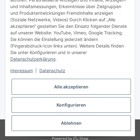
und Inhaltsmessungen, Erkenntnisse über Zielgruppen
Nachfüllpreise für Druckerpatronen
und Produktentwicklungen Fremdinhalte anzeigen
Refillservice Patronen verpacken
(Soziale Netzwerke, Videos) Durch Klicken auf „Alle
akzeptieren“ gestatten Sie den Einsatz folgender Dienste
TiDis Druckerwerkstatt
auf unserer Website: YouTube, Vimeo, Google Tracking.
Sie können die Einstellung jederzeit ändern
TiDis PC & Notebookwerkstatt
(Fingerabdruck-Icon links unten). Weitere Details finden
Sie unter
Konfigurieren
und in unserer
TiDis
eScooter Werkstatt
Datenschutzerklärung
.
TiDis Dienstausweis Druckservice
Impressum
|
Datenschutz
TiDis Lizenssystem
Alle akzeptieren
GIC (German Ink Company)
Der Refiller (Infoportal)
Konfigurieren
* Alle Preise inkl. gesetzlicher USt., zzgl.
Versand
Ablehnen
© Ingo Schacht
Besucherzähler: 8730905
Ladenpreise können von
Shoppreisen abweichen:
Powered by
JTL-Shop