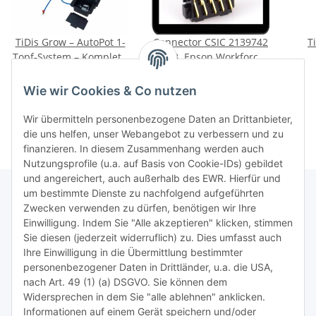
TiDis Grow – AutoPot 1-
Connector CSIC 2139742
T
Topf-System – Komplett-
f.z.B. Epson Workforce
Kit mit 2 Töpfen und
WF-2010, WF-2110 ,WF-
H
74,95 €
*
19,95 €
*
Tank
2510,WF-2520,WF-
Bewu
19,95 € pro Stück
Wie wir Cookies & Co nutzen
2530,WF-254
Wir übermitteln personenbezogene Daten an Drittanbieter,
die uns helfen, unser Webangebot zu verbessern und zu
finanzieren. In diesem Zusammenhang werden auch
Nutzungsprofile (u.a. auf Basis von Cookie-IDs) gebildet
und angereichert, auch außerhalb des EWR. Hierfür und
um bestimmte Dienste zu nachfolgend aufgeführten
Zwecken verwenden zu dürfen, benötigen wir Ihre
TiDis Lizenzsystem
Einwilligung. Indem Sie "Alle akzeptieren" klicken, stimmen
Sie diesen (jederzeit widerruflich) zu. Dies umfasst auch
Ihre Einwilligung in die Übermittlung bestimmter
Meist besuchte Seiten:
personenbezogener Daten in Drittländer, u.a. die USA,
nach Art. 49 (1) (a) DSGVO. Sie können dem
Tipps & Tricks rund um Sublimation
Widersprechen in dem Sie "alle ablehnen" anklicken.
Informationen auf einem Gerät speichern und/oder