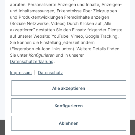
TiDis Videos auf Youtube
abrufen. Personalisierte Anzeigen und Inhalte, Anzeigen-
und Inhaltsmessungen, Erkenntnisse über Zielgruppen
Nachfüllpreise für Druckerpatronen
und Produktentwicklungen Fremdinhalte anzeigen
Refillservice Patronen verpacken
(Soziale Netzwerke, Videos) Durch Klicken auf „Alle
akzeptieren“ gestatten Sie den Einsatz folgender Dienste
TiDis Druckerwerkstatt
auf unserer Website: YouTube, Vimeo, Google Tracking.
Sie können die Einstellung jederzeit ändern
TiDis PC & Notebookwerkstatt
(Fingerabdruck-Icon links unten). Weitere Details finden
Sie unter
Konfigurieren
und in unserer
TiDis
eScooter Werkstatt
Datenschutzerklärung
.
TiDis Dienstausweis Druckservice
Impressum
|
Datenschutz
TiDis Lizenssystem
Alle akzeptieren
GIC (German Ink Company)
Der Refiller (Infoportal)
Konfigurieren
* Alle Preise inkl. gesetzlicher USt., zzgl.
Versand
Ablehnen
© Ingo Schacht
Besucherzähler: 8754637
Ladenpreise können von
Shoppreisen abweichen: