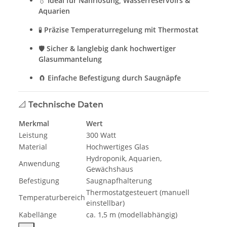
💧
Ideal für Nährlösung, Wasserreservoirs &
Aquarien
🧪
Präzise Temperaturregelung mit Thermostat
🛡️
Sicher & langlebig dank hochwertiger
Glasummantelung
🧲
Einfache Befestigung durch Saugnäpfe
📐
Technische Daten
Merkmal
Wert
Leistung
300 Watt
Material
Hochwertiges Glas
Hydroponik, Aquarien,
Anwendung
Gewächshaus
Befestigung
Saugnapfhalterung
Thermostatgesteuert (manuell
Temperaturbereich
einstellbar)
Kabellänge
ca. 1,5 m (modellabhängig)