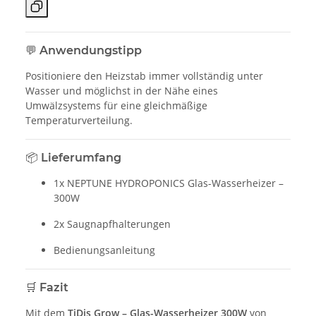
💬
Anwendungstipp
Positioniere den Heizstab immer vollständig unter
Wasser und möglichst in der Nähe eines
Umwälzsystems für eine gleichmäßige
Temperaturverteilung.
📦
Lieferumfang
1x NEPTUNE HYDROPONICS Glas-Wasserheizer –
300W
2x Saugnapfhalterungen
Bedienungsanleitung
🛒
Fazit
Mit dem
TiDis Grow – Glas-Wasserheizer 300W
von