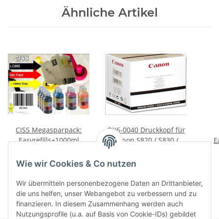
Ähnliche Artikel
CISS Megasparpack:
QY6-0040 Druckkopf für
Easyrefills+1000ml
Canon S820 / S830 /
E
Nachfülltinte für LC-985
F890 / F895 / S820D /
Preis auf Anfrage
Star
59,95 €
*
S830D Drucker
C
0,06 € pro 1 ml
Wie wir Cookies & Co nutzen
250m
N
Wir übermitteln personenbezogene Daten an Drittanbieter,
Na
die uns helfen, unser Webangebot zu verbessern und zu
finanzieren. In diesem Zusammenhang werden auch
Nutzungsprofile (u.a. auf Basis von Cookie-IDs) gebildet