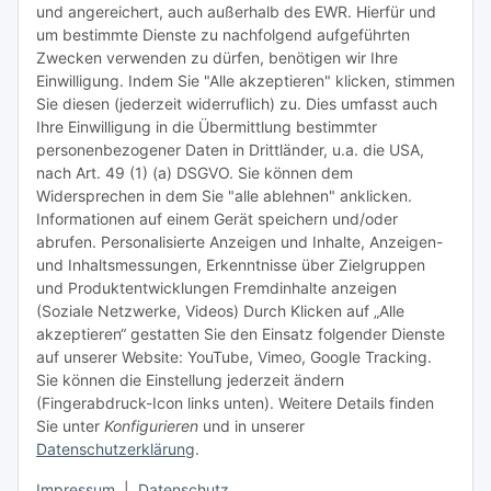
und angereichert, auch außerhalb des EWR. Hierfür und
um bestimmte Dienste zu nachfolgend aufgeführten
Zwecken verwenden zu dürfen, benötigen wir Ihre
TiDis Lizenzsystem
Einwilligung. Indem Sie "Alle akzeptieren" klicken, stimmen
Sie diesen (jederzeit widerruflich) zu. Dies umfasst auch
Ihre Einwilligung in die Übermittlung bestimmter
Meist besuchte Seiten:
personenbezogener Daten in Drittländer, u.a. die USA,
nach Art. 49 (1) (a) DSGVO. Sie können dem
Tipps & Tricks rund um Sublimation
Widersprechen in dem Sie "alle ablehnen" anklicken.
Informationen auf einem Gerät speichern und/oder
TiDis Videos auf Youtube
abrufen. Personalisierte Anzeigen und Inhalte, Anzeigen-
und Inhaltsmessungen, Erkenntnisse über Zielgruppen
Nachfüllpreise für Druckerpatronen
und Produktentwicklungen Fremdinhalte anzeigen
Refillservice Patronen verpacken
(Soziale Netzwerke, Videos) Durch Klicken auf „Alle
akzeptieren“ gestatten Sie den Einsatz folgender Dienste
TiDis Druckerwerkstatt
auf unserer Website: YouTube, Vimeo, Google Tracking.
Sie können die Einstellung jederzeit ändern
TiDis PC & Notebookwerkstatt
(Fingerabdruck-Icon links unten). Weitere Details finden
Sie unter
Konfigurieren
und in unserer
TiDis
eScooter Werkstatt
Datenschutzerklärung
.
TiDis Dienstausweis Druckservice
Impressum
|
Datenschutz