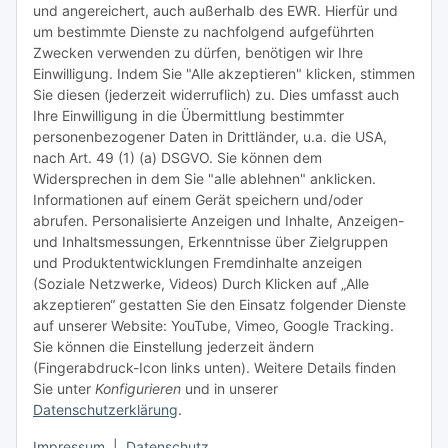
und angereichert, auch außerhalb des EWR. Hierfür und
um bestimmte Dienste zu nachfolgend aufgeführten
Zwecken verwenden zu dürfen, benötigen wir Ihre
TiDis Lizenzsystem
Einwilligung. Indem Sie "Alle akzeptieren" klicken, stimmen
Sie diesen (jederzeit widerruflich) zu. Dies umfasst auch
Ihre Einwilligung in die Übermittlung bestimmter
Meist besuchte Seiten:
personenbezogener Daten in Drittländer, u.a. die USA,
nach Art. 49 (1) (a) DSGVO. Sie können dem
Tipps & Tricks rund um Sublimation
Widersprechen in dem Sie "alle ablehnen" anklicken.
Informationen auf einem Gerät speichern und/oder
TiDis Videos auf Youtube
abrufen. Personalisierte Anzeigen und Inhalte, Anzeigen-
und Inhaltsmessungen, Erkenntnisse über Zielgruppen
Nachfüllpreise für Druckerpatronen
und Produktentwicklungen Fremdinhalte anzeigen
Refillservice Patronen verpacken
(Soziale Netzwerke, Videos) Durch Klicken auf „Alle
akzeptieren“ gestatten Sie den Einsatz folgender Dienste
TiDis Druckerwerkstatt
auf unserer Website: YouTube, Vimeo, Google Tracking.
Sie können die Einstellung jederzeit ändern
TiDis PC & Notebookwerkstatt
(Fingerabdruck-Icon links unten). Weitere Details finden
Sie unter
Konfigurieren
und in unserer
TiDis
eScooter Werkstatt
Datenschutzerklärung
.
TiDis Dienstausweis Druckservice
Impressum
|
Datenschutz