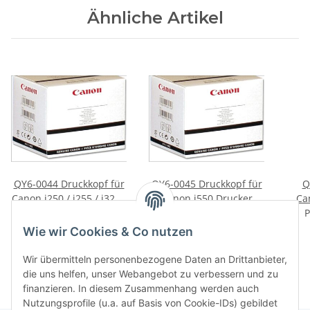
Ähnliche Artikel
QY6-0044 Druckkopf für
QY6-0045 Druckkopf für
Q
Canon i250 / i255 / i320 /
Canon i550 Drucker
Ca
i350 / iP1000 Drucker
Preis auf Anfrage
Preis auf Anfrage
Pi
P
MP7
Wie wir Cookies & Co nutzen
i5
Wir übermitteln personenbezogene Daten an Drittanbieter,
die uns helfen, unser Webangebot zu verbessern und zu
finanzieren. In diesem Zusammenhang werden auch
Nutzungsprofile (u.a. auf Basis von Cookie-IDs) gebildet