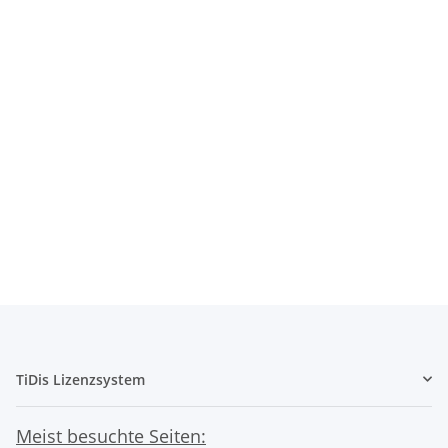
EAN Code:
4960999357270
OEM-Kode:
1039B001
Marke:
CANON
TiDis Lizenzsystem
Meist besuchte Seiten: