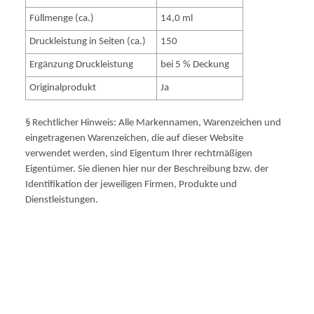
Füllmenge (ca.)
14,0 ml
Druckleistung in Seiten (ca.)
150
Ergänzung Druckleistung
bei 5 % Deckung
Originalprodukt
Ja
§ Rechtlicher Hinweis: Alle Markennamen, Warenzeichen und
eingetragenen Warenzeichen, die auf dieser Website
verwendet werden, sind Eigentum Ihrer rechtmäßigen
Eigentümer. Sie dienen hier nur der Beschreibung bzw. der
Identifikation der jeweiligen Firmen, Produkte und
Dienstleistungen.
1039B001 No.9 720pag photo mag PGI-9PM PGI9PM PGI9
PM 1039B001 1039B 001 1039 B001 NO.9 NO9 NR.9 NR9
PRO9500 PRO 9500 PIXMAPRO9500 PIXMA PRO9500
MARKII PIXMAPRO9500MARKII MARK II CAN23330
P
roduktcode:
PGI9PM