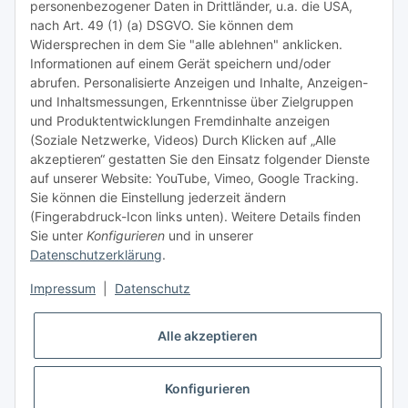
personenbezogener Daten in Drittländer, u.a. die USA,
nach Art. 49 (1) (a) DSGVO. Sie können dem
Tipps & Tricks rund um Sublimation
Widersprechen in dem Sie "alle ablehnen" anklicken.
Informationen auf einem Gerät speichern und/oder
TiDis Videos auf Youtube
abrufen. Personalisierte Anzeigen und Inhalte, Anzeigen-
und Inhaltsmessungen, Erkenntnisse über Zielgruppen
Nachfüllpreise für Druckerpatronen
und Produktentwicklungen Fremdinhalte anzeigen
Refillservice Patronen verpacken
(Soziale Netzwerke, Videos) Durch Klicken auf „Alle
akzeptieren“ gestatten Sie den Einsatz folgender Dienste
TiDis Druckerwerkstatt
auf unserer Website: YouTube, Vimeo, Google Tracking.
Sie können die Einstellung jederzeit ändern
TiDis PC & Notebookwerkstatt
(Fingerabdruck-Icon links unten). Weitere Details finden
Sie unter
Konfigurieren
und in unserer
TiDis
eScooter Werkstatt
Datenschutzerklärung
.
TiDis Dienstausweis Druckservice
Impressum
|
Datenschutz
TiDis Lizenssystem
Alle akzeptieren
GIC (German Ink Company)
Der Refiller (Infoportal)
Konfigurieren
* Alle Preise inkl. gesetzlicher USt., zzgl.
Versand