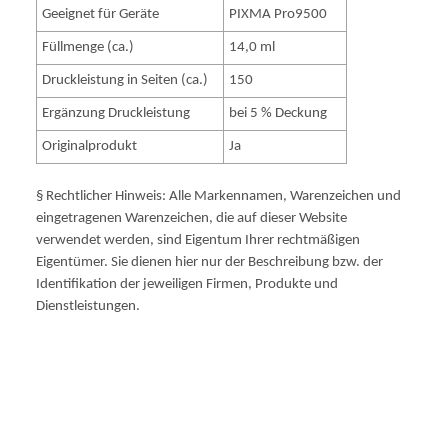
Geeignet für Geräte
PIXMA Pro9500
Füllmenge (ca.)
14,0 ml
Druckleistung in Seiten (ca.)
150
Ergänzung Druckleistung
bei 5 % Deckung
Originalprodukt
Ja
§ Rechtlicher Hinweis: Alle Markennamen, Warenzeichen und
eingetragenen Warenzeichen, die auf dieser Website
verwendet werden, sind Eigentum Ihrer rechtmäßigen
Eigentümer. Sie dienen hier nur der Beschreibung bzw. der
Identifikation der jeweiligen Firmen, Produkte und
Dienstleistungen.
1041B001 No.9 14ml 1600pages PGI-9G PGI9G PGI9 G
1041B001 1041B 001 1041 B001 NO.9 NO9 NR.9 NR9
PRO9500 PRO 9500 PIXMAPRO9500 PIXMA PRO9500
MARKII PIXMAPRO9500MARKII MARK II CAN23332