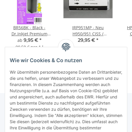
BR56BK - Black -
IRP951MP - Neu
HP
Dr.Inkjet Premium
H950/951 CISS /
C
Druckertinte /
Easyrefillpatronen Set -
Dru
ab
9,95 €
*
29,95 €
*
Nachfülltinte für Brother
ohne Chips! Es werden
99,50 € pro 1 l
Druckerpatronen von
die Originalchips
Dru
Weitere Variationen
LC-1280 bis LC-01
benötigt!
erhältlich.
Wie wir Cookies & Co nutzen
abwärtskompatibel
Wir übermitteln personenbezogene Daten an Drittanbieter,
die uns helfen, unser Webangebot zu verbessern und zu
finanzieren. In diesem Zusammenhang werden auch
Nutzungsprofile (u.a. auf Basis von Cookie-IDs) gebildet
und angereichert, auch außerhalb des EWR. Hierfür und
um bestimmte Dienste zu nachfolgend aufgeführten
Zwecken verwenden zu dürfen, benötigen wir Ihre
TiDis Lizenzsystem
Einwilligung. Indem Sie "Alle akzeptieren" klicken, stimmen
Sie diesen (jederzeit widerruflich) zu. Dies umfasst auch
Ihre Einwilligung in die Übermittlung bestimmter
Meist besuchte Seiten: