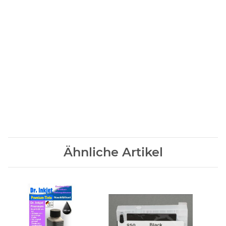
Produktcode:
PGI9G
EAN Code:
4960999357317
OEM-Kode:
1041B001
Marke:
CANON
Ähnliche Artikel