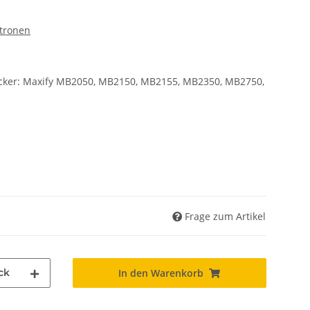
tronen
cker: Maxify MB2050, MB2150, MB2155, MB2350, MB2750,
Frage zum Artikel
ck
In den Warenkorb