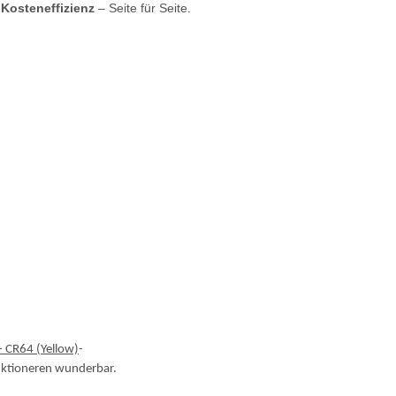
 Kosteneffizienz
– Seite für Seite.
- CR64 (Yellow)
-
nktioneren wunderbar.