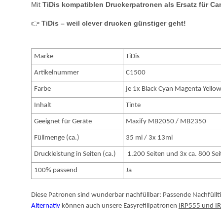
Mit
TiDis kompatiblen Druckerpatronen als Ersatz für C
👉
TiDis – weil clever drucken günstiger geht!
Marke
TiDis
Artikelnummer
C1500
Farbe
je 1x Black Cyan Magenta Yello
Inhalt
Tinte
Geeignet für Geräte
Maxify MB2050 / MB2350
Füllmenge (ca.)
35 ml / 3x 13ml
Druckleistung in Seiten (ca.)
1.200 Seiten und 3x ca. 800 Sei
100% passend
Ja
Diese Patronen sind wunderbar nachfüllbar: Passende Nachfüllt
Alternativ
können auch unsere Easyrefillpatronen
IRP555 und I