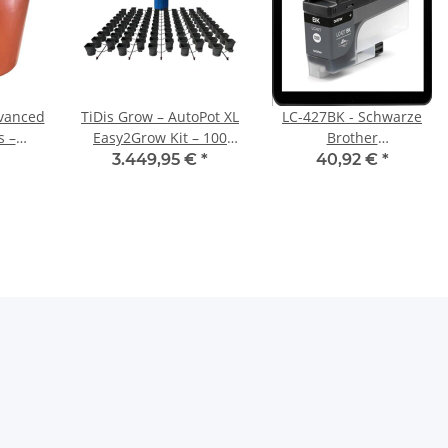
dvanced
TiDis Grow – AutoPot XL
LC-427BK - Schwarze
s –
Easy2Grow Kit – 100
Brother
braune
Töpfe –
Druckerpatrone mit
3.449,95 €
*
40,92 €
*
mmer
Selbstbewässerungssystem
3.000 Seiten
Druckleistung nach ISO