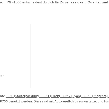
anon PGI-1500
entscheidest du dich für
Zuverlässigkeit, Qualität und
w
ten
inte
CR60 (Starterpackung) - CR61 (Black) - CR62 (Cyan) - CR63 (Magenta) 
RP755
benutzt werden. Diese sind mit Autoresettchips ausgestattet und fu