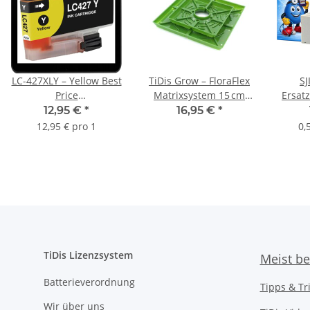
LC-427XLY – Yellow Best
TiDis Grow – FloraFlex
SJ
Price
Matrixsystem 15 cm
Ersat
Ersatzdruckerpatrone
quadratisch – 12er-
Yellow 
12,95 €
*
16,95 €
*
mit 5.000 Seiten
Pack (Pad + Cap +
- ers
12,95 € pro 1
0,
Druckleistung nach ISO
Überwurfmutter)
TiDis Lizenzsystem
Meist be
Batterieverordnung
Tipps & Tr
Wir über uns