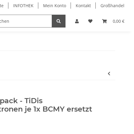
te
INFOTHEK
Mein Konto
Kontakt
Großhandel
 Bürobedarf
PVC Kartendrucker & Zubehör
0,00 €
TiDis
pack - TiDis
ronen je 1x BCMY ersetzt