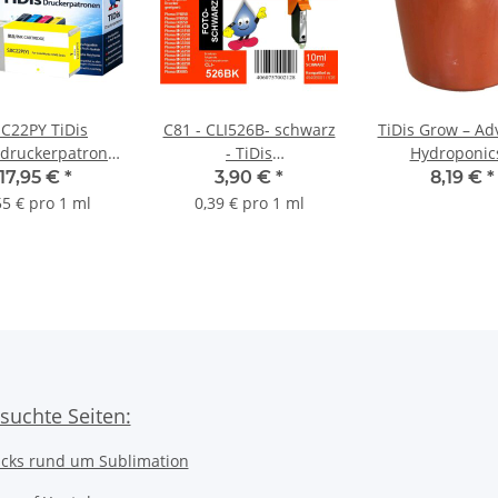
IC22PY TiDis
C81 - CLI526B- schwarz
TiDis Grow – A
zdruckerpatrone
- TiDis
Hydroponic
mit 32,5ml Inhalt
Ersatzdruckerpatrone
Ersatztopf für 
17,95 €
*
3,90 €
*
8,19 €
*
etzt C33S020604
mit 10ml Inhalt
Wachstumska
55 € pro 1 ml
0,39 € pro 1 ml
suchte Seiten:
icks rund um Sublimation