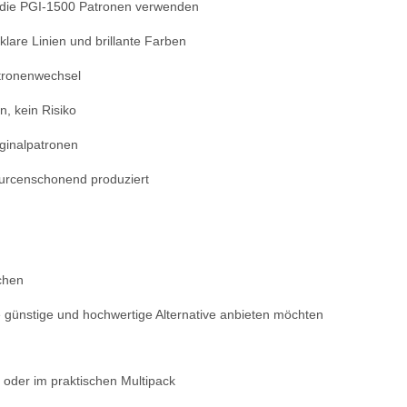
 die PGI-1500 Patronen verwenden
klare Linien und brillante Farben
atronenwechsel
n, kein Risiko
iginalpatronen
urcenschonend produziert
uchen
e günstige und hochwertige Alternative anbieten möchten
 oder im praktischen Multipack