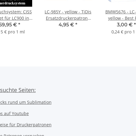
uchsystem: CISS
LC-985Y - yellow - TiDis
BMW5676 - LC-
et für LC900 inkl.
Ersatzdruckerpatrone
yellow - Best 
0ml Premium
für ca. 400 Seiten
Ersatzdruckerp
59,95 €
*
4,95 €
*
3,00 €
*
achfülltinte
Druckleistung
mit 12,5ml In
15 € pro 1 ml
0,24 € pro 1
suchte Seiten:
icks rund um Sublimation
os auf Youtube
eise für Druckerpatronen
ice Patronen verpacken