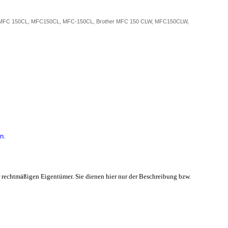
r MFC 150CL, MFC150CL, MFC-150CL, Brother MFC 150 CLW, MFC150CLW,
n.
 rechtmäßigen Eigentümer. Sie dienen hier nur der Beschreibung bzw.