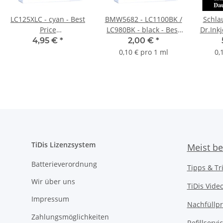
LC125XLC - cyan - Best
BMW5682 - LC1100BK /
Schla
Price
LC980BK - black - Best
Dr.Inkj
Ersatzdruckerpatrone
Price Ersatzpatrone mit
40
4,95 €
*
2,00 €
*
für 1.200 Seiten
20ml Inhalt
N
0,10 € pro 1 ml
0,
Druckleistung nach ISO
24711
TiDis Lizenzsystem
Meist be
Batterieverordnung
Tipps & Tr
Wir über uns
TiDis Vide
Impressum
Nachfüllpr
Zahlungsmöglichkeiten
Refillserv