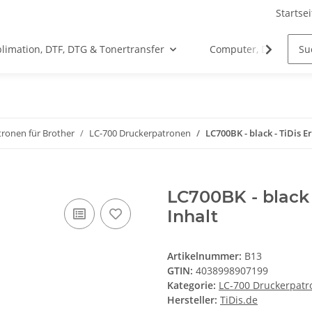
Startsei
limation, DTF, DTG & Tonertransfer
Computer, Drucker &
ronen für Brother
LC-700 Druckerpatronen
LC700BK - black - TiDis 
LC700BK - black 
Inhalt
Artikelnummer:
B13
GTIN:
4038998907199
Kategorie:
LC-700 Druckerpat
Hersteller:
TiDis.de