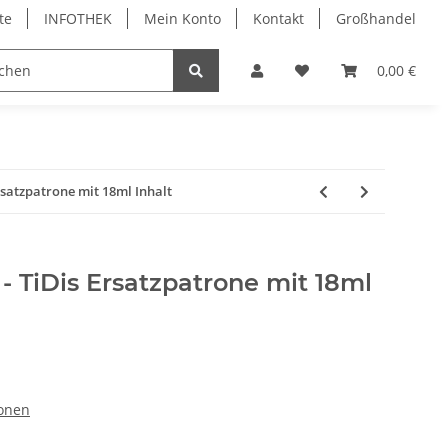
te
INFOTHEK
Mein Konto
Kontakt
Großhandel
 Bürobedarf
PVC Kartendrucker & Zubehör
0,00 €
TiDis
Ersatzpatrone mit 18ml Inhalt
- TiDis Ersatzpatrone mit 18ml
ronen