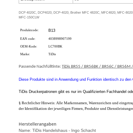
DCP 4020C, DCP4020, DCP-4020, Brother MFC 4820C, MFC4820, MFC-8020
MFC-150CLW
Produktcode:
B13
EAN code:
4038998907199
OEM-Kode:
LC700BK
Marke:
TiDis
Passende Nachfülltinte:
TiDis BR55 / BR56BK / BR56C / BR56M 
Diese Produkte sind in Anwendung und Funktion identisch zu den Or
TiDis Druckerpatronen gibt es nur im Qualifizierten Fachhandel od
§ Rechtlicher Hinweis: Alle Markennamen, Warenzeichen und eingetrag
der Identifikation der jeweiligen Firmen, Produkte und Dienstleistunge
Herstellerangaben
Name: TiDis Handelshaus - Ingo Schacht