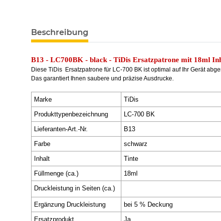
Beschreibung
B13 - LC700BK - black - TiDis Ersatzpatrone mit 18ml In
Diese TiDis
Ersatzpatrone für LC-700 BK ist optimal auf Ihr Gerät abge
Das garantiert Ihnen saubere und präzise Ausdrucke.
Marke
TiDis
Produkttypenbezeichnung
LC-700 BK
Lieferanten-Art.-Nr.
B13
Farbe
schwarz
Inhalt
Tinte
Füllmenge (ca.)
18ml
Druckleistung in Seiten (ca.)
Ergänzung Druckleistung
bei 5 % Deckung
Ersatzprodukt
Ja