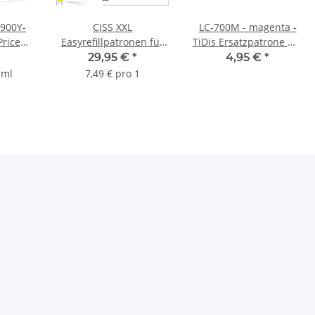
900Y-
CISS XXL
LC-700M - magenta -
Price
Easyrefillpatronen für
TiDis Ersatzpatrone mit
atrone
LC-985 - Leerpatronen
16ml Inhalt
29,95 €
*
4,95 €
*
halt
 ml
7,49 € pro 1