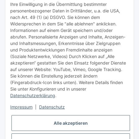
Ihre Einwilligung in die Übermittlung bestimmter
Meist besuchte Seiten:
personenbezogener Daten in Drittländer, u.a. die USA,
nach Art. 49 (1) (a) DSGVO. Sie können dem
Tipps & Tricks rund um Sublimation
Widersprechen in dem Sie "alle ablehnen" anklicken.
Informationen auf einem Gerät speichern und/oder
TiDis Videos auf Youtube
abrufen. Personalisierte Anzeigen und Inhalte, Anzeigen-
und Inhaltsmessungen, Erkenntnisse über Zielgruppen
Nachfüllpreise für Druckerpatronen
und Produktentwicklungen Fremdinhalte anzeigen
Refillservice Patronen verpacken
(Soziale Netzwerke, Videos) Durch Klicken auf „Alle
akzeptieren“ gestatten Sie den Einsatz folgender Dienste
TiDis Druckerwerkstatt
auf unserer Website: YouTube, Vimeo, Google Tracking.
Sie können die Einstellung jederzeit ändern
TiDis PC & Notebookwerkstatt
(Fingerabdruck-Icon links unten). Weitere Details finden
Sie unter
Konfigurieren
und in unserer
TiDis
eScooter Werkstatt
Datenschutzerklärung
.
TiDis Dienstausweis Druckservice
Impressum
|
Datenschutz
TiDis Lizenssystem
Alle akzeptieren
GIC (German Ink Company)
Der Refiller (Infoportal)