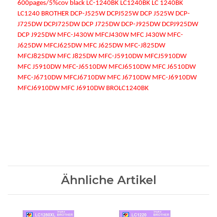
600pages/5%cov black LC-1240BK LC1240BK LC 1240BK
LC1240 BROTHER DCP-J525W DCPJ525W DCP J525W DCP-
J725DW DCPJ725DW DCP J725DW DCP-J925DW DCPJ925DW
DCP J925DW MFC-J430W MFCJ430W MFC J430W MFC-
J625DW MFCJ625DW MFC J625DW MFC-J825DW
MFCJ825DW MFC J825DW MFC-J5910DW MFCJ5910DW
MFC J5910DW MFC-J6510DW MFCJ6510DW MFC J6510DW
MFC-J6710DW MFCJ6710DW MFC J6710DW MFC-J6910DW
MFCJ6910DW MFC J6910DW BROLC1240BK
Ähnliche Artikel