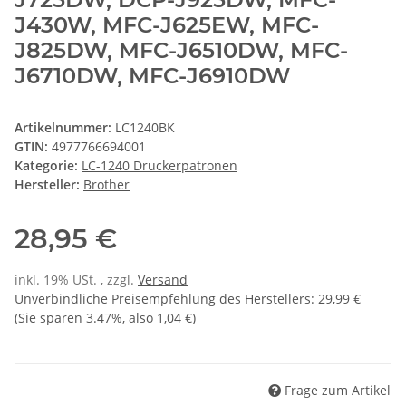
J430W, MFC-J625EW, MFC-
J825DW, MFC-J6510DW, MFC-
J6710DW, MFC-J6910DW
Artikelnummer:
LC1240BK
GTIN:
4977766694001
Kategorie:
LC-1240 Druckerpatronen
Hersteller:
Brother
28,95 €
inkl. 19% USt. , zzgl.
Versand
Unverbindliche Preisempfehlung des Herstellers
:
29,99 €
(Sie sparen
3.47%
, also
1,04 €
)
Frage zum Artikel