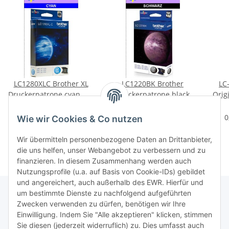
LC1280XLC Brother XL
LC1220BK Brother
LC
Druckerpatrone cyan mit
Druckerpatrone black
Orig
1.200 Seiten
mit 300 Seiten
mage
23,95 €
*
21,95 €
*
Druckleistung nach ISO
Druckleistung nach
Dr
0
Wie wir Cookies & Co nutzen
ISO/IEC24711
ISO
Wir übermitteln personenbezogene Daten an Drittanbieter,
die uns helfen, unser Webangebot zu verbessern und zu
finanzieren. In diesem Zusammenhang werden auch
Nutzungsprofile (u.a. auf Basis von Cookie-IDs) gebildet
und angereichert, auch außerhalb des EWR. Hierfür und
um bestimmte Dienste zu nachfolgend aufgeführten
Zwecken verwenden zu dürfen, benötigen wir Ihre
TiDis Lizenzsystem
Einwilligung. Indem Sie "Alle akzeptieren" klicken, stimmen
Sie diesen (jederzeit widerruflich) zu. Dies umfasst auch