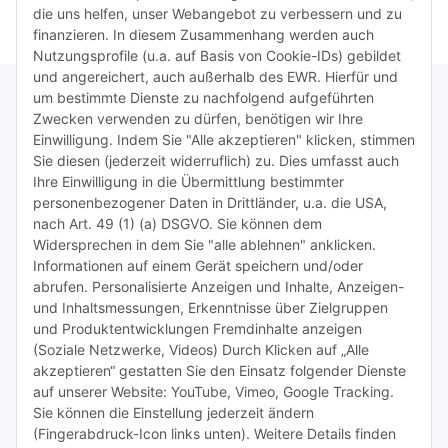
MFC5890CN,
MFC5890CN,
die uns helfen, unser Webangebot zu verbessern und zu
MFC6490CW,
MFC6490CW,
finanzieren. In diesem Zusammenhang werden auch
MFC6890CDW
MFC6890CDW
Nutzungsprofile (u.a. auf Basis von Cookie-IDs) gebildet
und angereichert, auch außerhalb des EWR. Hierfür und
um bestimmte Dienste zu nachfolgend aufgeführten
Zwecken verwenden zu dürfen, benötigen wir Ihre
TiDis Lizenzsystem
Einwilligung. Indem Sie "Alle akzeptieren" klicken, stimmen
Sie diesen (jederzeit widerruflich) zu. Dies umfasst auch
Ihre Einwilligung in die Übermittlung bestimmter
Meist besuchte Seiten:
personenbezogener Daten in Drittländer, u.a. die USA,
nach Art. 49 (1) (a) DSGVO. Sie können dem
Tipps & Tricks rund um Sublimation
Widersprechen in dem Sie "alle ablehnen" anklicken.
Informationen auf einem Gerät speichern und/oder
TiDis Videos auf Youtube
abrufen. Personalisierte Anzeigen und Inhalte, Anzeigen-
und Inhaltsmessungen, Erkenntnisse über Zielgruppen
Nachfüllpreise für Druckerpatronen
und Produktentwicklungen Fremdinhalte anzeigen
Refillservice Patronen verpacken
(Soziale Netzwerke, Videos) Durch Klicken auf „Alle
akzeptieren“ gestatten Sie den Einsatz folgender Dienste
TiDis Druckerwerkstatt
auf unserer Website: YouTube, Vimeo, Google Tracking.
Sie können die Einstellung jederzeit ändern
TiDis PC & Notebookwerkstatt
(Fingerabdruck-Icon links unten). Weitere Details finden