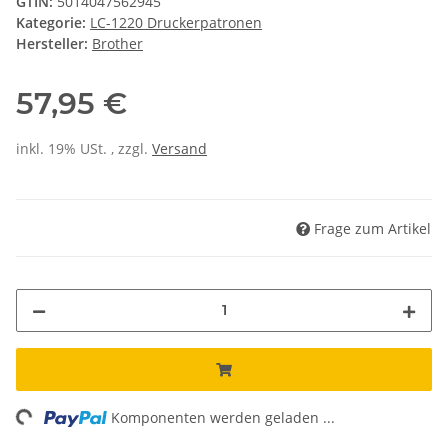
GTIN:
5014047562945
Kategorie:
LC-1220 Druckerpatronen
Hersteller:
Brother
57,95 €
inkl. 19% USt. , zzgl.
Versand
Frage zum Artikel
ing...
Komponenten werden geladen ...