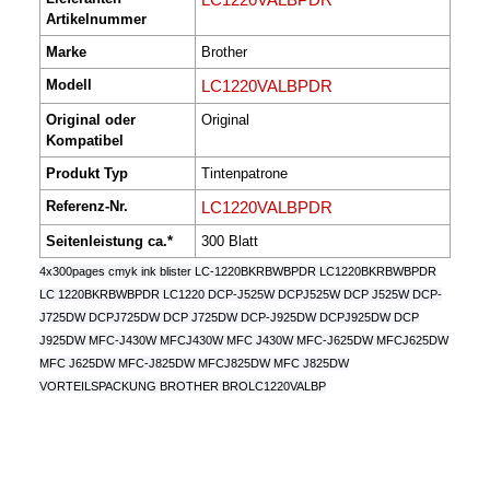
Artikelnummer
Marke
Brother
Modell
LC1220VALBPDR
Original oder
Original
Kompatibel
Produkt Typ
Tintenpatrone
Referenz-Nr.
LC1220VALBPDR
Seitenleistung ca.*
300 Blatt
4x300pages cmyk ink blister LC-1220BKRBWBPDR LC1220BKRBWBPDR
LC 1220BKRBWBPDR LC1220 DCP-J525W DCPJ525W DCP J525W DCP-
J725DW DCPJ725DW DCP J725DW DCP-J925DW DCPJ925DW DCP
J925DW MFC-J430W MFCJ430W MFC J430W MFC-J625DW MFCJ625DW
MFC J625DW MFC-J825DW MFCJ825DW MFC J825DW
VORTEILSPACKUNG BROTHER BROLC1220VALBP