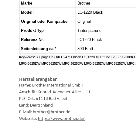
Marke
Brother
Modell
LC-1220 Black
Original oder Kompatibel
Original
Produkt Typ
Tintenpatrone
Referenz-Nr.
LC1220 Black
Seitenleistung ca.*
300 Blatt
Keywords: 300pages ISO/IEC24711 black LC-1220BK LC1220BK LC 1
MFC-J625DW MFCJ625DW MFC J625DW MFC-J825DW MFCJ825DW MFC 
Herstellerangaben
Name: Brother International GmbH
Anschrift: Konrad-Adenauer-Allee 1-11
PLZ, Ort: 61118 Bad Vilbel
Land: Deutschland
E-Mail: brother@brother.de
Webseite:
https://www.brother.de/