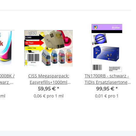
000BK /
CISS Megasparpack:
TN1700RB - schwarz -
warz -
Easyrefills+1000ml
TiDis Ersatzlasertoner
e
Nachfülltinte für LC-
mit 17.000 Seiten
59,95 €
*
99,95 €
*
atrone
985
Druckleistung nach ISO
 ml
0,06 € pro 1 ml
0,01 € pro 1
lt -
ne