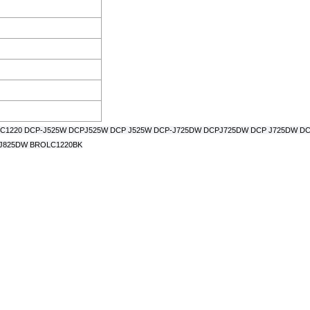
220BK LC1220 DCP-J525W DCPJ525W DCP J525W DCP-J725DW DCPJ725DW DCP J725D
J825DW BROLC1220BK