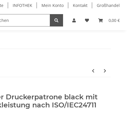
te
INFOTHEK
Mein Konto
Kontakt
Großhandel
 Bürobedarf
PVC Kartendrucker & Zubehör
0,00 €
TiDis
r Druckerpatrone black mit
leistung nach ISO/IEC24711