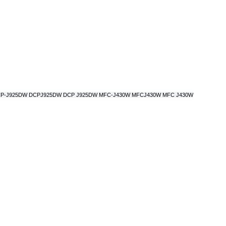
W DCP-J925DW DCPJ925DW DCP J925DW MFC-J430W MFCJ430W MFC J430W