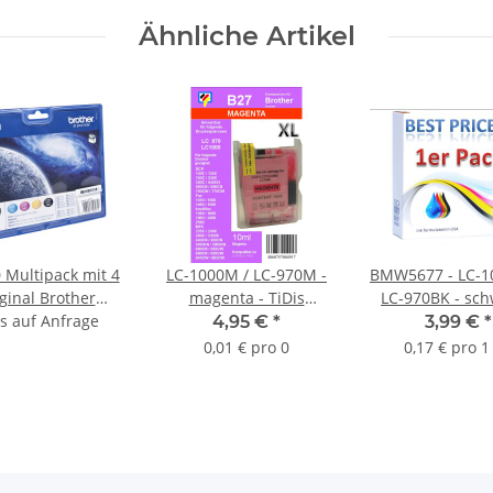
Ähnliche Artikel
 Multipack mit 4
LC-1000M / LC-970M -
BMW5677 - LC-1
ginal Brother
magenta - TiDis
LC-970BK - sch
is auf Anfrage
ckerpatronen
Ersatzdruckerpatrone
Best Pric
4,95 €
*
3,99 €
*
für ca. 400 Seiten
Ersatzdruckerp
0,01 € pro 0
0,17 € pro 1
Druckleistung -
mit 23ml Inha
Kombipatrone
Kombipatro