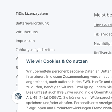
TiDis Lizenzsystem
Meist be
Batterieverordnung
Tipps & Tr
Wir über uns
TiDis Vide
Impressum
Nachfüllpr
Zahlungsmöglichkeiten
Refillserv
Versandkosten
Wie wir Cookies & Co nutzen
TiDis Druc
Retouren / Rückgabe
TiDis PC &
Wir übermitteln personenbezogene Daten an Drittan
Widerrufsrecht
finanzieren. In diesem Zusammenhang werden auch N
TiDis
eScoo
angereichert, auch außerhalb des EWR. Hierfür un
Datenschutz
zu dürfen, benötigen wir Ihre Einwilligung. Indem Sie
TiDis Dien
Dies umfasst auch Ihre Einwilligung in die Übermitt
AGB
Art. 49 (1) (a) DSGVO. Sie können dem Widerspreche
TiDis Lize
Newsletter
speichern und/oder abrufen. Personalisierte Anzeig
Zielgruppen und Produktentwicklungen Fremdinhalte 
GIC (Germ
Jobs bei TiDis