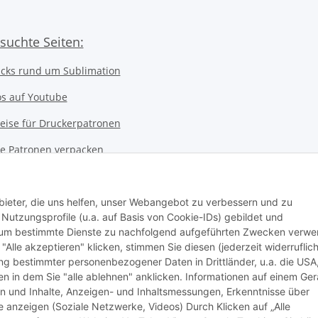
suchte Seiten:
icks rund um Sublimation
os auf Youtube
eise für Druckerpatronen
ice Patronen verpacken
kerwerkstatt
 Notebookwerkstatt
bieter, die uns helfen, unser Webangebot zu verbessern und zu
utzungsprofile (u.a. auf Basis von Cookie-IDs) gebildet und
ter Werkstatt
d um bestimmte Dienste zu nachfolgend aufgeführten Zwecken verw
 "Alle akzeptieren" klicken, stimmen Sie diesen (jederzeit widerruflich
stausweis Druckservice
lung bestimmter personenbezogener Daten in Drittländer, u.a. die USA
n in dem Sie "alle ablehnen" anklicken. Informationen auf einem Ger
nssystem
en und Inhalte, Anzeigen- und Inhaltsmessungen, Erkenntnisse über
anzeigen (Soziale Netzwerke, Videos) Durch Klicken auf „Alle
an Ink Company)