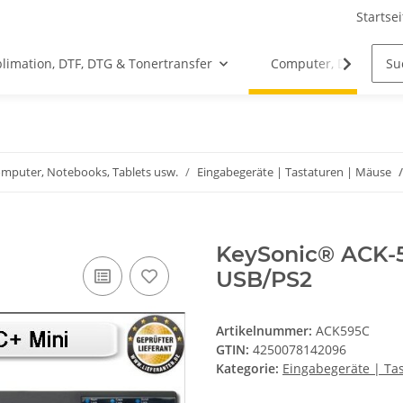
Startsei
limation, DTF, DTG & Tonertransfer
Computer, Drucker &
omputer, Notebooks, Tablets usw.
Eingabegeräte | Tastaturen | Mäuse
KeySonic® ACK-5
USB/PS2
Artikelnummer:
ACK595C
GTIN:
4250078142096
Kategorie:
Eingabegeräte | Ta