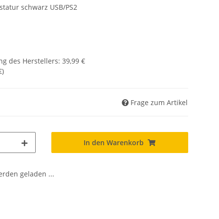
statur schwarz USB/PS2
g des Herstellers
:
39,99 €
€
)
Frage zum Artikel
In den Warenkorb
den geladen ...