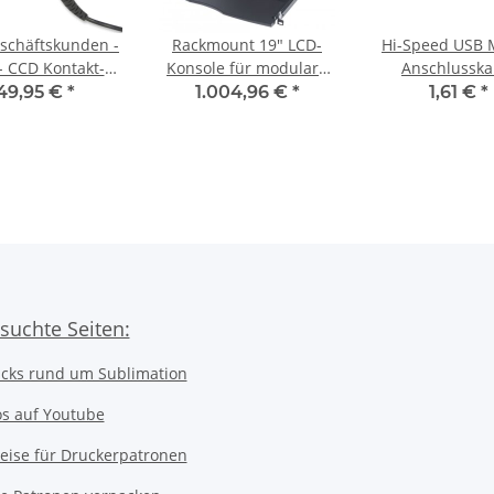
schäftskunden -
Rackmount 19" LCD-
Hi-Speed USB 
- CCD Kontakt-
Konsole für modulare
Anschlusska
escanner mit 60
KVM-Switche
49,95 €
*
1.004,96 €
*
1,61 €
*
canbreite, USB
suchte Seiten:
icks rund um Sublimation
os auf Youtube
eise für Druckerpatronen