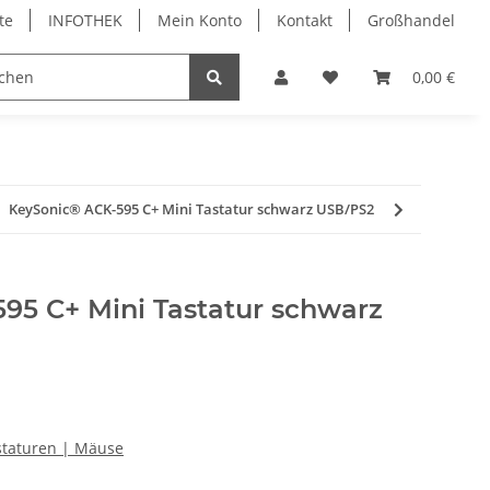
te
INFOTHEK
Mein Konto
Kontakt
Großhandel
 Bürobedarf
PVC Kartendrucker & Zubehör
0,00 €
TiDis
KeySonic® ACK-595 C+ Mini Tastatur schwarz USB/PS2
95 C+ Mini Tastatur schwarz
staturen | Mäuse