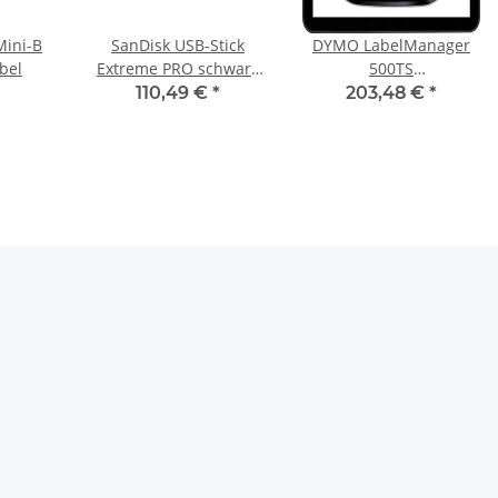
Mini-B
SanDisk USB-Stick
DYMO LabelManager
bel
Extreme PRO schwarz
500TS
256 GB
Beschriftungsgerät
110,49 €
*
203,48 €
*