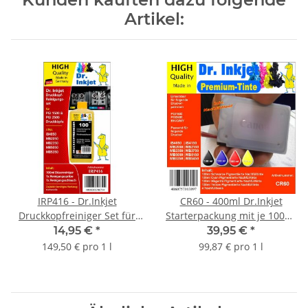
Artikel:
IRP416 - Dr.Inkjet
CR60 - 400ml Dr.Inkjet
Druckkopfreiniger Set für
Starterpackung mit je 100ml
die Canon Drucker mit den
pigmentierte BCMY
14,95 €
*
39,95 €
*
PGI1500 & PGI2500er bzw.
Druckertinte / Nachfülltinte
149,50 € pro 1 l
99,87 € pro 1 l
baugleiche
für PGI1500 + PGI2500
Druckerpatronen
Druckerpatronen inkl.4
Dr.Inkjet Nachfülltools