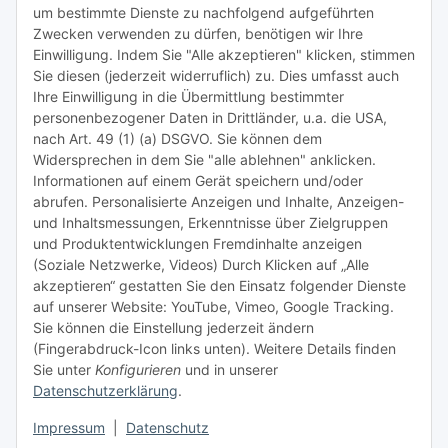
um bestimmte Dienste zu nachfolgend aufgeführten
Zwecken verwenden zu dürfen, benötigen wir Ihre
TiDis Lizenzsystem
Einwilligung. Indem Sie "Alle akzeptieren" klicken, stimmen
Sie diesen (jederzeit widerruflich) zu. Dies umfasst auch
Ihre Einwilligung in die Übermittlung bestimmter
Meist besuchte Seiten:
personenbezogener Daten in Drittländer, u.a. die USA,
nach Art. 49 (1) (a) DSGVO. Sie können dem
Tipps & Tricks rund um Sublimation
Widersprechen in dem Sie "alle ablehnen" anklicken.
Informationen auf einem Gerät speichern und/oder
TiDis Videos auf Youtube
abrufen. Personalisierte Anzeigen und Inhalte, Anzeigen-
und Inhaltsmessungen, Erkenntnisse über Zielgruppen
Nachfüllpreise für Druckerpatronen
und Produktentwicklungen Fremdinhalte anzeigen
Refillservice Patronen verpacken
(Soziale Netzwerke, Videos) Durch Klicken auf „Alle
akzeptieren“ gestatten Sie den Einsatz folgender Dienste
TiDis Druckerwerkstatt
auf unserer Website: YouTube, Vimeo, Google Tracking.
Sie können die Einstellung jederzeit ändern
TiDis PC & Notebookwerkstatt
(Fingerabdruck-Icon links unten). Weitere Details finden
Sie unter
Konfigurieren
und in unserer
TiDis
eScooter Werkstatt
Datenschutzerklärung
.
TiDis Dienstausweis Druckservice
Impressum
|
Datenschutz
TiDis Lizenssystem