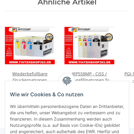
Ähnliche Artikel
Wiederbefüllbare
IRP558MP - CISS /
PGI-
Druckerpatronen
Easyrefillpatronen für
kompatibel zu Canon
PGI-2500XL - je 1x für
Dr
34,95 €
*
39,95 €
*
PGI-1500 mit Auto Reset
Black, Cyan, Magenta,
12m
8,74 € pro 1
9,99 € pro 1
Wie wir Cookies & Co nutzen
Chips IRP555MP - CISS /
Yellow mit
A
Easyrefillpatronen
Autoresettchip - ohne
Wir übermitteln personenbezogene Daten an Drittanbieter,
Tinte -
die uns helfen, unser Webangebot zu verbessern und zu
finanzieren. In diesem Zusammenhang werden auch
Nutzungsprofile (u.a. auf Basis von Cookie-IDs) gebildet
und angereichert, auch außerhalb des EWR. Hierfür und