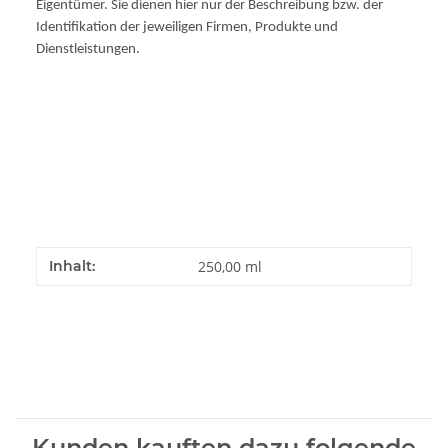
Eigentümer. Sie dienen hier nur der Beschreibung bzw. der
Identifikation der jeweiligen Firmen, Produkte und
Dienstleistungen.
9254B004 1x70,9ml 3x19,3ml 9254B44 PGI-2500XLBK PGI2500XLBK PGI
2500XLBK PGI2500XL 2500XL 9254B001 PGI-2500XLC PGI2500XLC PGI
2500XLC PGI2500XL 2500XL 9265B001 PGI-2500XLM PGI2500XLM PGI
2500XLM PGI2500XL 2500XL 9266B001 PGI-2500XLY PGI2500XLY PGI
2500XLY PGI2500XL 2500XL 9267B001 MB5050 MB 5050 MB5350 MB 5350
MAXIFY IB4050 IB 4050 MAXIFY
Inhalt:
250,00 ml
Kunden kauften dazu folgende