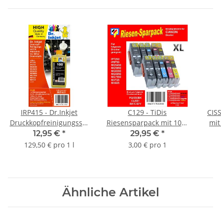
IRP415 - Dr.Inkjet
C129 - TiDis
CISS
Druckkopfreinigungsset
Riesensparpack mit 10er
mit
für die Canon Drucker
Ersatzpatronen für
PGI5
12,95 €
*
29,95 €
*
mit den PGI550 und
PGI550 | CLI551
129,50 € pro 1 l
3,00 € pro 1
CLI551er bzw.
baugleiche
Druckerpatronen
Ähnliche Artikel