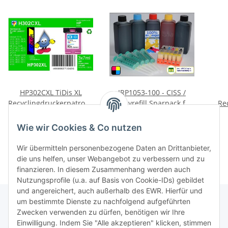
HP302CXL TiDis XL
IRP1053-100 - CISS /
Recyclingdruckerpatrone
Easyrefill Sparpack f.
Re
Color mit 21ml Inhalt
PGI550 & CLI551ER inkl.
C6614
19,95 €
*
69,90 €
*
ersetzt die
5 x 100ml Dr.Inkjet
0,95 € pro 1 ml
Wie wir Cookies & Co nutzen
F6U67AE/HP302CXL
Premium Tinte
Wir übermitteln personenbezogene Daten an Drittanbieter,
die uns helfen, unser Webangebot zu verbessern und zu
finanzieren. In diesem Zusammenhang werden auch
Nutzungsprofile (u.a. auf Basis von Cookie-IDs) gebildet
und angereichert, auch außerhalb des EWR. Hierfür und
um bestimmte Dienste zu nachfolgend aufgeführten
Zwecken verwenden zu dürfen, benötigen wir Ihre
TiDis Lizenzsystem
Einwilligung. Indem Sie "Alle akzeptieren" klicken, stimmen