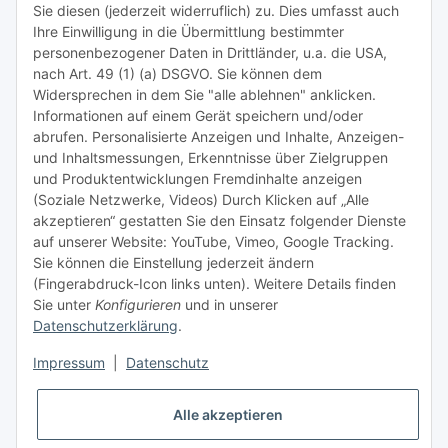
Sie diesen (jederzeit widerruflich) zu. Dies umfasst auch
Ihre Einwilligung in die Übermittlung bestimmter
Meist besuchte Seiten:
personenbezogener Daten in Drittländer, u.a. die USA,
nach Art. 49 (1) (a) DSGVO. Sie können dem
Tipps & Tricks rund um Sublimation
Widersprechen in dem Sie "alle ablehnen" anklicken.
Informationen auf einem Gerät speichern und/oder
TiDis Videos auf Youtube
abrufen. Personalisierte Anzeigen und Inhalte, Anzeigen-
und Inhaltsmessungen, Erkenntnisse über Zielgruppen
Nachfüllpreise für Druckerpatronen
und Produktentwicklungen Fremdinhalte anzeigen
Refillservice Patronen verpacken
(Soziale Netzwerke, Videos) Durch Klicken auf „Alle
akzeptieren“ gestatten Sie den Einsatz folgender Dienste
TiDis Druckerwerkstatt
auf unserer Website: YouTube, Vimeo, Google Tracking.
Sie können die Einstellung jederzeit ändern
TiDis PC & Notebookwerkstatt
(Fingerabdruck-Icon links unten). Weitere Details finden
Sie unter
Konfigurieren
und in unserer
TiDis
eScooter Werkstatt
Datenschutzerklärung
.
TiDis Dienstausweis Druckservice
Impressum
|
Datenschutz
TiDis Lizenssystem
Alle akzeptieren
GIC (German Ink Company)