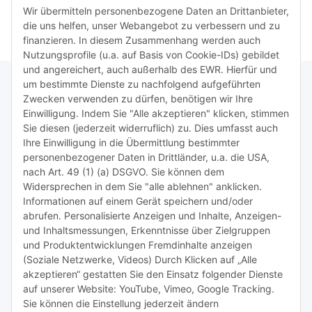
Wir übermitteln personenbezogene Daten an Drittanbieter,
die uns helfen, unser Webangebot zu verbessern und zu
finanzieren. In diesem Zusammenhang werden auch
Nutzungsprofile (u.a. auf Basis von Cookie-IDs) gebildet
und angereichert, auch außerhalb des EWR. Hierfür und
um bestimmte Dienste zu nachfolgend aufgeführten
Zwecken verwenden zu dürfen, benötigen wir Ihre
TiDis Lizenzsystem
Einwilligung. Indem Sie "Alle akzeptieren" klicken, stimmen
Sie diesen (jederzeit widerruflich) zu. Dies umfasst auch
Ihre Einwilligung in die Übermittlung bestimmter
Meist besuchte Seiten:
personenbezogener Daten in Drittländer, u.a. die USA,
nach Art. 49 (1) (a) DSGVO. Sie können dem
Tipps & Tricks rund um Sublimation
Widersprechen in dem Sie "alle ablehnen" anklicken.
Informationen auf einem Gerät speichern und/oder
TiDis Videos auf Youtube
abrufen. Personalisierte Anzeigen und Inhalte, Anzeigen-
und Inhaltsmessungen, Erkenntnisse über Zielgruppen
Nachfüllpreise für Druckerpatronen
und Produktentwicklungen Fremdinhalte anzeigen
Refillservice Patronen verpacken
(Soziale Netzwerke, Videos) Durch Klicken auf „Alle
akzeptieren“ gestatten Sie den Einsatz folgender Dienste
TiDis Druckerwerkstatt
auf unserer Website: YouTube, Vimeo, Google Tracking.
Sie können die Einstellung jederzeit ändern
TiDis PC & Notebookwerkstatt