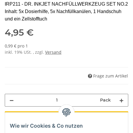
IRP211 - DR. INKJET NACHFÜLLWERKZEUG SET NO.2
Inhalt: 5x Dosierhilfe, 5x Nachfüllkanülen, 1 Handschuh
und ein Zellstofftuch
4,95 €
0,99 € pro 1
inkl. 19% USt. , zzgl.
Versand
Frage zum Artikel
Pack
ing...
Wie wir Cookies & Co nutzen
Komponenten werden geladen ...