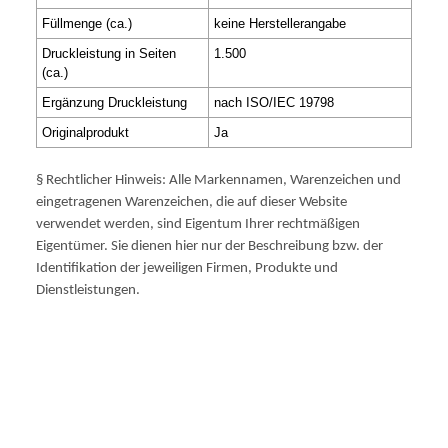
Füllmenge (ca.)
keine Herstellerangabe
Druckleistung in Seiten
1.500
(ca.)
Ergänzung Druckleistung
nach ISO/IEC 19798
Originalprodukt
Ja
§ Rechtlicher Hinweis: Alle Markennamen, Warenzeichen und
eingetragenen Warenzeichen, die auf dieser Website
verwendet werden, sind Eigentum Ihrer rechtmäßigen
Eigentümer. Sie dienen hier nur der Beschreibung bzw. der
Identifikation der jeweiligen Firmen, Produkte und
Dienstleistungen.
N
HP Officejet PRO 251 DW, Pro251DW, Pro-251DW
HP Officejet PRO 276 DW, Pro276DW, Pro-276DW
HP Officejet PRO 8100, Pro8100, Pro-8100
HP Officejet PRO 8600, Pro8600, Pro-8600
HP Officejet PRO 8600 E ALL IN ONE