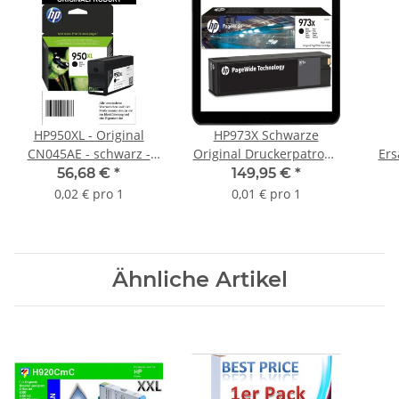
HP950XL - Original
HP973X Schwarze
CN045AE - schwarz -
Original Druckerpatrone
Ers
Druckpatrone Nr. 950XL
mit hoher Reichweite für
mit 
56,68 €
*
149,95 €
*
mit 2.300 Seiten
HP PageWide - 10.000
0,02 € pro 1
0,01 € pro 1
Druckleistung nach Iso
Seiten Druckleistung -
L0S07AE
Ähnliche Artikel