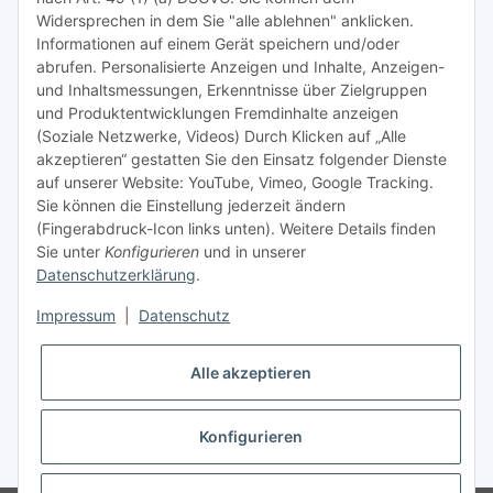
Tipps & Tricks rund um Sublimation
Widersprechen in dem Sie "alle ablehnen" anklicken.
Informationen auf einem Gerät speichern und/oder
TiDis Videos auf Youtube
abrufen. Personalisierte Anzeigen und Inhalte, Anzeigen-
und Inhaltsmessungen, Erkenntnisse über Zielgruppen
Nachfüllpreise für Druckerpatronen
und Produktentwicklungen Fremdinhalte anzeigen
Refillservice Patronen verpacken
(Soziale Netzwerke, Videos) Durch Klicken auf „Alle
akzeptieren“ gestatten Sie den Einsatz folgender Dienste
TiDis Druckerwerkstatt
auf unserer Website: YouTube, Vimeo, Google Tracking.
Sie können die Einstellung jederzeit ändern
TiDis PC & Notebookwerkstatt
(Fingerabdruck-Icon links unten). Weitere Details finden
Sie unter
Konfigurieren
und in unserer
TiDis
eScooter Werkstatt
Datenschutzerklärung
.
TiDis Dienstausweis Druckservice
Impressum
|
Datenschutz
TiDis Lizenssystem
Alle akzeptieren
GIC (German Ink Company)
Der Refiller (Infoportal)
Konfigurieren
* Alle Preise inkl. gesetzlicher USt., zzgl.
Versand