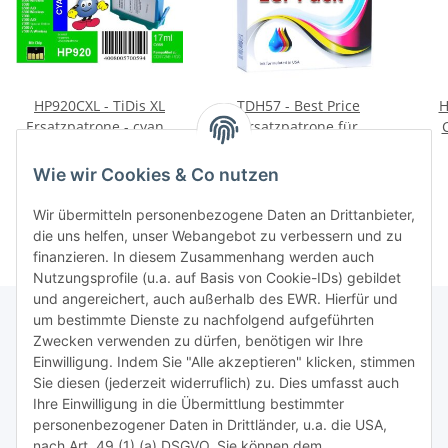
HP920CXL - TiDis XL
TDH57 - Best Price
H
Ersatzpatrone - cyan -
Ersatzpatrone für
mit 17ml Inhalt ersetzt
C6657AE - color - mit
Dru
4,95 €
*
15,00 €
*
CD972AE
18ml Inhalt
Inhal
0,29 € pro 1 ml
Wie wir Cookies & Co nutzen
Dru
Wir übermitteln personenbezogene Daten an Drittanbieter,
die uns helfen, unser Webangebot zu verbessern und zu
finanzieren. In diesem Zusammenhang werden auch
Nutzungsprofile (u.a. auf Basis von Cookie-IDs) gebildet
und angereichert, auch außerhalb des EWR. Hierfür und
um bestimmte Dienste zu nachfolgend aufgeführten
Zwecken verwenden zu dürfen, benötigen wir Ihre
TiDis Lizenzsystem
Einwilligung. Indem Sie "Alle akzeptieren" klicken, stimmen
Sie diesen (jederzeit widerruflich) zu. Dies umfasst auch
Ihre Einwilligung in die Übermittlung bestimmter
Meist besuchte Seiten:
personenbezogener Daten in Drittländer, u.a. die USA,
nach Art. 49 (1) (a) DSGVO. Sie können dem