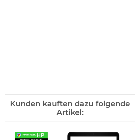
OJPRO8600+ OJP8600+ OFFICEJETPRO8600E+ OFFICEJET
PRO8600E+ OJPRO8600E+ OJP8600E+ OFFICEJETPRO8610
OFFICEJET PRO8610 OFFICEJET PRO 8610 OFFICEJETPRO8620
OFFICEJET PRO 8620 OFFICEJET PRO8620
OFFICEJETPRO251DW OFFICEJET PRO251DW OJPRO251DW
OJP251DW OFFICEJETPRO276DW OFFICEJET PRO276DW
OJPRO276DW OJP276DW HPCN049AE
Kunden kauften dazu folgende
Artikel: