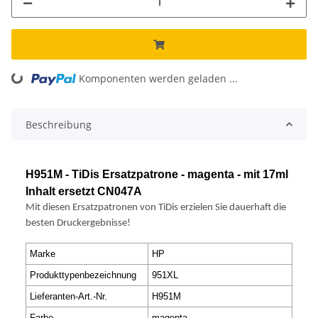
ding...
Komponenten werden geladen ...
Beschreibung
H951M - TiDis Ersatzpatrone - magenta - mit 17ml
Inhalt ersetzt CN047A
Mit diesen Ersatzpatronen von TiDis erzielen Sie dauerhaft die
besten Druckergebnisse!
Marke
HP
Produkttypenbezeichnung
951XL
Lieferanten-Art.-Nr.
H951M
Farbe
magenta