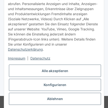
TiDis Videos auf Youtube
abrufen. Personalisierte Anzeigen und Inhalte, Anzeigen-
und Inhaltsmessungen, Erkenntnisse über Zielgruppen
Nachfüllpreise für Druckerpatronen
und Produktentwicklungen Fremdinhalte anzeigen
Refillservice Patronen verpacken
(Soziale Netzwerke, Videos) Durch Klicken auf „Alle
akzeptieren“ gestatten Sie den Einsatz folgender Dienste
TiDis Druckerwerkstatt
auf unserer Website: YouTube, Vimeo, Google Tracking.
Sie können die Einstellung jederzeit ändern
TiDis PC & Notebookwerkstatt
(Fingerabdruck-Icon links unten). Weitere Details finden
Sie unter
Konfigurieren
und in unserer
TiDis
eScooter Werkstatt
Datenschutzerklärung
.
TiDis Dienstausweis Druckservice
Impressum
|
Datenschutz
TiDis Lizenssystem
Alle akzeptieren
GIC (German Ink Company)
Der Refiller (Infoportal)
Konfigurieren
* Alle Preise inkl. gesetzlicher USt., zzgl.
Versand
Ablehnen
© Ingo Schacht
Besucherzähler: 8755185
Ladenpreise können von
Shoppreisen abweichen: