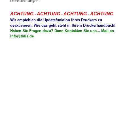
Dienstleistungen.
ACHTUNG - ACHTUNG - ACHTUNG - ACHTUNG
Wir empfehlen die Updatefunktion Ihres Druckers zu
deaktivieren. Wie das geht steht in Ihrem Druckerhandbuch!
Haben Sie Fragen dazu? Dann Kontakten Sie uns... Mail an
info@tidis.de
N
HP Officejet PRO 251 DW, Pro251DW, Pro-251DW
HP Officejet PRO 276 DW, Pro276DW, Pro-276DW
HP Officejet PRO 8100, Pro8100, Pro-8100
HP Officejet PRO 8600, Pro8600, Pro-8600
HP Officejet PRO 8600 E ALL IN ONE
HP Officejet PRO 8600 Plus Druckerpatronen
HP Officejet PRO 8600 Plus E ALL IN ONE
HP Officejet PRO 8600 Premium Druckerpatronen
HP Officejet PRO 8600 Premium E ALL IN ONE
HP Officejet PRO 8610, Pro8610, Pro-8610
HP Officejet PRO 8615, Pro8615, Pro-8615
HP Officejet PRO 8620, Pro8620, Pro-68620