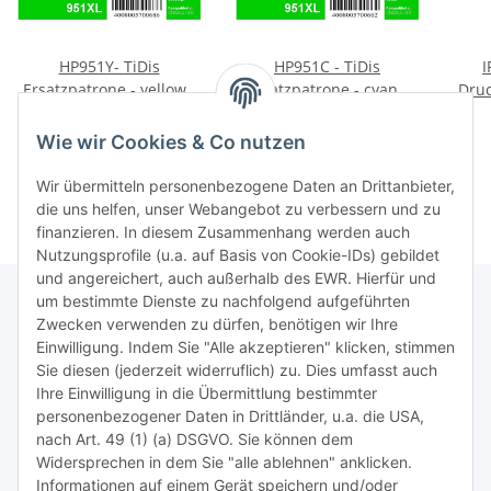
HP951Y- TiDis
HP951C - TiDis
I
Ersatzpatrone - yellow -
Ersatzpatrone - cyan -
Druc
mit 17ml Inhalt ersetzt
mit 17ml Inhalt ersetzt
9,95 €
*
9,95 €
*
CN048A HP951YXL
CN046A/HP951CXL
HP93
Wie wir Cookies & Co nutzen
Druc
Wir übermitteln personenbezogene Daten an Drittanbieter,
die uns helfen, unser Webangebot zu verbessern und zu
finanzieren. In diesem Zusammenhang werden auch
Nutzungsprofile (u.a. auf Basis von Cookie-IDs) gebildet
und angereichert, auch außerhalb des EWR. Hierfür und
um bestimmte Dienste zu nachfolgend aufgeführten
Zwecken verwenden zu dürfen, benötigen wir Ihre
TiDis Lizenzsystem
Einwilligung. Indem Sie "Alle akzeptieren" klicken, stimmen
Sie diesen (jederzeit widerruflich) zu. Dies umfasst auch
Ihre Einwilligung in die Übermittlung bestimmter
Meist besuchte Seiten:
personenbezogener Daten in Drittländer, u.a. die USA,
nach Art. 49 (1) (a) DSGVO. Sie können dem
Tipps & Tricks rund um Sublimation
Widersprechen in dem Sie "alle ablehnen" anklicken.
Informationen auf einem Gerät speichern und/oder