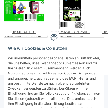
HP901CXL TiDis
HP935MXL - C2P25AE -
HP9
Ersatzpatrone Color mit
magenta - HP
3x 8ml Inhalt/HP901CXL
Originalpatrone mit 825
Orig
19,95 €
*
29,85 €
*
ersetzt CC656A
Seiten Druckleistung
Se
0,83 € pro 1 ml
0,04 € pro 1
Wie wir Cookies & Co nutzen
nach ISO für HP Officejet
nach 
Pro 6230 & 6830
Wir übermitteln personenbezogene Daten an Drittanbieter,
die uns helfen, unser Webangebot zu verbessern und zu
finanzieren. In diesem Zusammenhang werden auch
Nutzungsprofile (u.a. auf Basis von Cookie-IDs) gebildet
und angereichert, auch außerhalb des EWR. Hierfür und
um bestimmte Dienste zu nachfolgend aufgeführten
Zwecken verwenden zu dürfen, benötigen wir Ihre
TiDis Lizenzsystem
Einwilligung. Indem Sie "Alle akzeptieren" klicken, stimmen
Sie diesen (jederzeit widerruflich) zu. Dies umfasst auch
Ihre Einwilligung in die Übermittlung bestimmter
Meist besuchte Seiten: