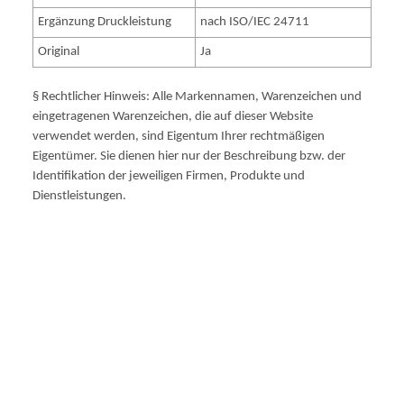
Ergänzung Druckleistung
nach ISO/IEC 24711
Original
Ja
§ Rechtlicher Hinweis: Alle Markennamen, Warenzeichen und
eingetragenen Warenzeichen, die auf dieser Website
verwendet werden, sind Eigentum Ihrer rechtmäßigen
Eigentümer. Sie dienen hier nur der Beschreibung bzw. der
Identifikation der jeweiligen Firmen, Produkte und
Dienstleistungen.
No.940XL 69ml 2200pages HC C4906AE C 4906AE 4906A C
4906A C4906 C 4906 NR.940XL NR940XL NO.940XL
NO940XL HP940XL HP 940XL OFFICEJETPRO8000 OFFICEJET
PRO8000 OJPRO8000 OJ8000 OFFICEJETPRO8500 OFFICEJET
PRO8500 OJPRO8500 OJ8500 OFFICEJETPRO8500A+
OFFICEJET PRO8500A+ OJPRO8500A+ OJ8500A+
OJPRO8000ENTERPRISE OJPRO8000 ENTERPRISE PRO8000
HPC4906A