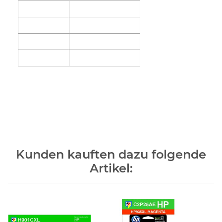
Produktcode:
170025440601
EAN code:
0884420689751
OEM-Kode:
C4906AE
Marke:
HEWLETT PACKARD
Kunden kauften dazu folgende
Artikel: