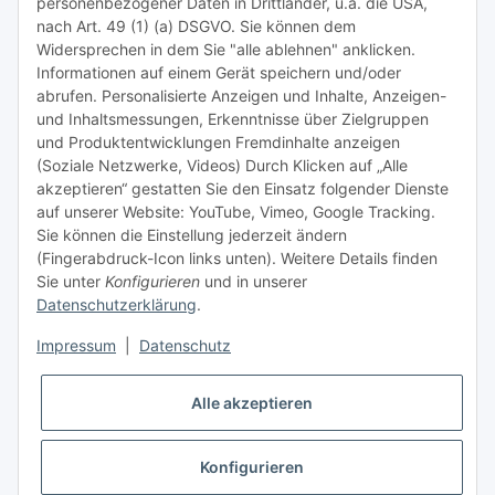
personenbezogener Daten in Drittländer, u.a. die USA,
nach Art. 49 (1) (a) DSGVO. Sie können dem
Tipps & Tricks rund um Sublimation
Widersprechen in dem Sie "alle ablehnen" anklicken.
Informationen auf einem Gerät speichern und/oder
TiDis Videos auf Youtube
abrufen. Personalisierte Anzeigen und Inhalte, Anzeigen-
und Inhaltsmessungen, Erkenntnisse über Zielgruppen
Nachfüllpreise für Druckerpatronen
und Produktentwicklungen Fremdinhalte anzeigen
Refillservice Patronen verpacken
(Soziale Netzwerke, Videos) Durch Klicken auf „Alle
akzeptieren“ gestatten Sie den Einsatz folgender Dienste
TiDis Druckerwerkstatt
auf unserer Website: YouTube, Vimeo, Google Tracking.
Sie können die Einstellung jederzeit ändern
TiDis PC & Notebookwerkstatt
(Fingerabdruck-Icon links unten). Weitere Details finden
Sie unter
Konfigurieren
und in unserer
TiDis
eScooter Werkstatt
Datenschutzerklärung
.
TiDis Dienstausweis Druckservice
Impressum
|
Datenschutz
TiDis Lizenssystem
Alle akzeptieren
GIC (German Ink Company)
Der Refiller (Infoportal)
Konfigurieren
* Alle Preise inkl. gesetzlicher USt., zzgl.
Versand