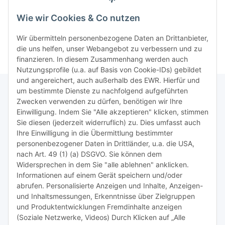
C9351CE - schwarz - mit
Preis auf Anfrage
mit 13ml Inhalt
14,95 €
*
19ml Inhalt
-4480A002-
HP93
Wie wir Cookies & Co nutzen
Druc
Wir übermitteln personenbezogene Daten an Drittanbieter,
die uns helfen, unser Webangebot zu verbessern und zu
finanzieren. In diesem Zusammenhang werden auch
Nutzungsprofile (u.a. auf Basis von Cookie-IDs) gebildet
und angereichert, auch außerhalb des EWR. Hierfür und
um bestimmte Dienste zu nachfolgend aufgeführten
Zwecken verwenden zu dürfen, benötigen wir Ihre
TiDis Lizenzsystem
Einwilligung. Indem Sie "Alle akzeptieren" klicken, stimmen
Sie diesen (jederzeit widerruflich) zu. Dies umfasst auch
Ihre Einwilligung in die Übermittlung bestimmter
Meist besuchte Seiten:
personenbezogener Daten in Drittländer, u.a. die USA,
nach Art. 49 (1) (a) DSGVO. Sie können dem
Tipps & Tricks rund um Sublimation
Widersprechen in dem Sie "alle ablehnen" anklicken.
Informationen auf einem Gerät speichern und/oder
TiDis Videos auf Youtube
abrufen. Personalisierte Anzeigen und Inhalte, Anzeigen-
und Inhaltsmessungen, Erkenntnisse über Zielgruppen
Nachfüllpreise für Druckerpatronen
und Produktentwicklungen Fremdinhalte anzeigen
Refillservice Patronen verpacken
(Soziale Netzwerke, Videos) Durch Klicken auf „Alle