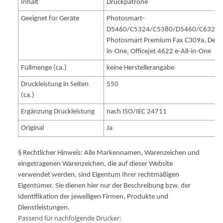
Inhalt
Druckpatrone
Geeignet für Geräte
Photosmart-
D5460/C5324/C5380/D5460/C6324/
Photosmart Premium Fax C309a, Deskje
in-One, Officejet 4622 e-All-in-One
Füllmenge (ca.)
keine Herstellerangabe
Druckleistung in Seiten
550
(ca.)
Ergänzung Druckleistung
nach ISO/IEC 24711
Original
Ja
§ Rechtlicher Hinweis: Alle Markennamen, Warenzeichen und
eingetragenen Warenzeichen, die auf dieser Website
verwendet werden, sind Eigentum Ihrer rechtmäßigen
Eigentümer. Sie dienen hier nur der Beschreibung bzw. der
Identifikation der jeweiligen Firmen, Produkte und
Dienstleistungen.
Passend für nachfolgende Drucker: