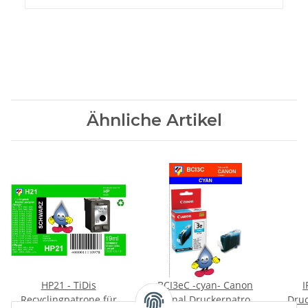
Ähnliche Artikel
HP21 - TiDis
BCI3eC -cyan- Canon
I
Recyclingpatrone für
Original Druckerpatrone
Druc