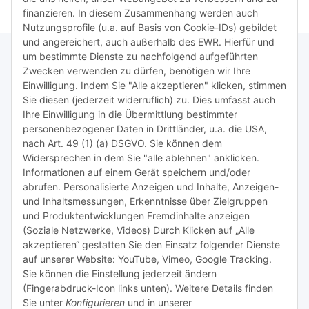
finanzieren. In diesem Zusammenhang werden auch
Nutzungsprofile (u.a. auf Basis von Cookie-IDs) gebildet
und angereichert, auch außerhalb des EWR. Hierfür und
um bestimmte Dienste zu nachfolgend aufgeführten
Zwecken verwenden zu dürfen, benötigen wir Ihre
TiDis Lizenzsystem
Einwilligung. Indem Sie "Alle akzeptieren" klicken, stimmen
Sie diesen (jederzeit widerruflich) zu. Dies umfasst auch
Ihre Einwilligung in die Übermittlung bestimmter
Meist besuchte Seiten:
personenbezogener Daten in Drittländer, u.a. die USA,
nach Art. 49 (1) (a) DSGVO. Sie können dem
Tipps & Tricks rund um Sublimation
Widersprechen in dem Sie "alle ablehnen" anklicken.
Informationen auf einem Gerät speichern und/oder
TiDis Videos auf Youtube
abrufen. Personalisierte Anzeigen und Inhalte, Anzeigen-
und Inhaltsmessungen, Erkenntnisse über Zielgruppen
Nachfüllpreise für Druckerpatronen
und Produktentwicklungen Fremdinhalte anzeigen
Refillservice Patronen verpacken
(Soziale Netzwerke, Videos) Durch Klicken auf „Alle
akzeptieren“ gestatten Sie den Einsatz folgender Dienste
TiDis Druckerwerkstatt
auf unserer Website: YouTube, Vimeo, Google Tracking.
Sie können die Einstellung jederzeit ändern
TiDis PC & Notebookwerkstatt
(Fingerabdruck-Icon links unten). Weitere Details finden
Sie unter
Konfigurieren
und in unserer
TiDis
eScooter Werkstatt