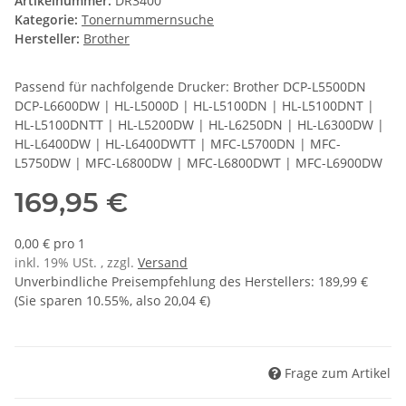
Artikelnummer:
DR3400
Kategorie:
Tonernummernsuche
Hersteller:
Brother
Passend für nachfolgende Drucker: Brother DCP-L5500DN
DCP-L6600DW | HL-L5000D | HL-L5100DN | HL-L5100DNT |
HL-L5100DNTT | HL-L5200DW | HL-L6250DN | HL-L6300DW |
HL-L6400DW | HL-L6400DWTT | MFC-L5700DN | MFC-
L5750DW | MFC-L6800DW | MFC-L6800DWT | MFC-L6900DW
169,95 €
0,00 € pro 1
inkl. 19% USt. , zzgl.
Versand
Unverbindliche Preisempfehlung des Herstellers
:
189,99 €
(Sie sparen
10.55%
, also
20,04 €
)
Frage zum Artikel