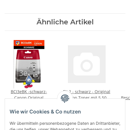
/ CLI581 Patronen
Ähnliche Artikel
BCI3eBK -schwarz-
FX-2 - schwarz - Original
Canon Original
Canon Toner mit 5.500
Besc
Druckerpatrone mit
Preis auf Anfrage
Seiten Druckleistung
96,96 €
*
27ml Inhalt -4479A002-
nach Iso
t
Wie wir Cookies & Co nutzen
Wir übermitteln personenbezogene Daten an Drittanbieter,
die uns helfen, unser Webangebot zu verbessern und zu