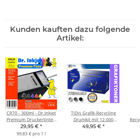
Kunden kauften dazu folgende
Artikel:
CR70 - 300ml - Dr.Inkjet
TiDis Grafik-Recycling
Premium Druckertinte /
Drumkit mit 12.000
Recy
Nachfülltinte Starterset
Seiten Druckleistung
Se
29,95 €
*
49,95 €
*
für Ihren Drucker mit
nach Iso - ersetzt
n
99,83 € pro 1 l
PGI570 / CLI571 & PGI580
DR2200