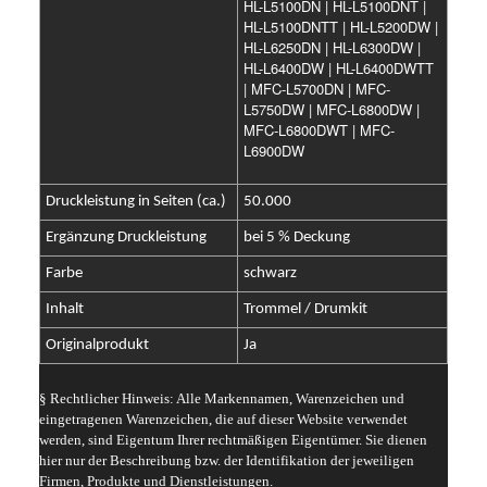
HL-L5100DN | HL-L5100DNT |
HL-L5100DNTT | HL-L5200DW |
HL-L6250DN | HL-L6300DW |
HL-L6400DW | HL-L6400DWTT
| MFC-L5700DN | MFC-
L5750DW | MFC-L6800DW |
MFC-L6800DWT | MFC-
L6900DW
Druckleistung in Seiten (ca.)
50.000
Ergänzung Druckleistung
bei 5 % Deckung
Farbe
schwarz
Inhalt
Trommel / Drumkit
Originalprodukt
Ja
§ Rechtlicher Hinweis: Alle Markennamen, Warenzeichen und
eingetragenen Warenzeichen, die auf dieser Website verwendet
werden, sind Eigentum Ihrer rechtmäßigen Eigentümer. Sie dienen
hier nur der Beschreibung bzw. der Identifikation der jeweiligen
Firmen, Produkte und Dienstleistungen.