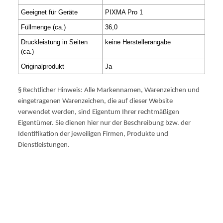
Geeignet für Geräte
PIXMA Pro 1
Füllmenge (ca.)
36,0
Druckleistung in Seiten
keine Herstellerangabe
(ca.)
Originalprodukt
Ja
§ Rechtlicher Hinweis: Alle Markennamen, Warenzeichen und
eingetragenen Warenzeichen, die auf dieser Website
verwendet werden, sind Eigentum Ihrer rechtmäßigen
Eigentümer. Sie dienen hier nur der Beschreibung bzw. der
Identifikation der jeweiligen Firmen, Produkte und
Dienstleistungen.
4874B001 No.29 1850photos PGI-29M PGI29M PGI 29M
PGI29 NO.29 NO29 NR.29 NR29 NO NR PIXMAPRO1
PIXMAPRO-1 PIXMA PRO-1 PRO1 PRO 1 A3DRUCKER
A3PRINTER
Produktcode: