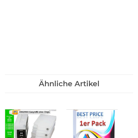
PGI29M
EAN code:
4960999682006
OEM-Kode:
4874B001
Marke:
CANON
Ähnliche Artikel