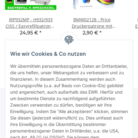
IRP932MP - H932/933
BMW02128 - Price
CISS / Easyrefillpatronen
Druckerpatrone mit
E
Set ohne Chip - es
17ml Inhalt -
CB3
24,95 €
*
2,90 €
*
werden die
BCI6Y/BCI3Y - yellow -
Originalchips benötigt!
Wie wir Cookies & Co nutzen
Wir übermitteln personenbezogene Daten an Drittanbieter,
die uns helfen, unser Webangebot zu verbessern und zu
finanzieren. In diesem Zusammenhang werden auch
Nutzungsprofile (u.a. auf Basis von Cookie-IDs) gebildet
und angereichert, auch außerhalb des EWR. Hierfür und
um bestimmte Dienste zu nachfolgend aufgeführten
Zwecken verwenden zu dürfen, benötigen wir Ihre
TiDis Lizenzsystem
Einwilligung. Indem Sie "Alle akzeptieren" klicken, stimmen
Sie diesen (jederzeit widerruflich) zu. Dies umfasst auch
Ihre Einwilligung in die Übermittlung bestimmter
Meist besuchte Seiten:
personenbezogener Daten in Drittländer, u.a. die USA,
nach Art. 49 (1) (a) DSGVO. Sie können dem