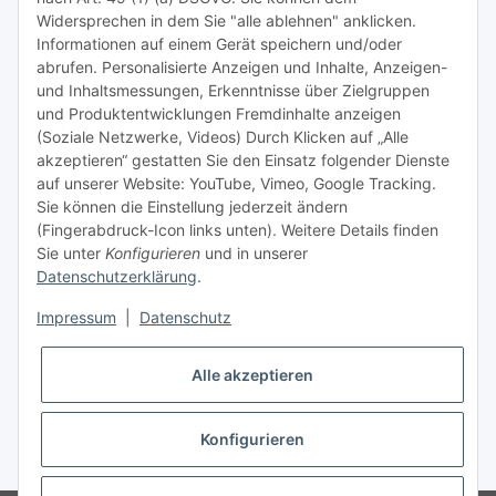
Tipps & Tricks rund um Sublimation
Widersprechen in dem Sie "alle ablehnen" anklicken.
Informationen auf einem Gerät speichern und/oder
TiDis Videos auf Youtube
abrufen. Personalisierte Anzeigen und Inhalte, Anzeigen-
und Inhaltsmessungen, Erkenntnisse über Zielgruppen
Nachfüllpreise für Druckerpatronen
und Produktentwicklungen Fremdinhalte anzeigen
Refillservice Patronen verpacken
(Soziale Netzwerke, Videos) Durch Klicken auf „Alle
akzeptieren“ gestatten Sie den Einsatz folgender Dienste
TiDis Druckerwerkstatt
auf unserer Website: YouTube, Vimeo, Google Tracking.
Sie können die Einstellung jederzeit ändern
TiDis PC & Notebookwerkstatt
(Fingerabdruck-Icon links unten). Weitere Details finden
Sie unter
Konfigurieren
und in unserer
TiDis
eScooter Werkstatt
Datenschutzerklärung
.
TiDis Dienstausweis Druckservice
Impressum
|
Datenschutz
TiDis Lizenssystem
Alle akzeptieren
GIC (German Ink Company)
Der Refiller (Infoportal)
Konfigurieren
* Alle Preise inkl. gesetzlicher USt., zzgl.
Versand