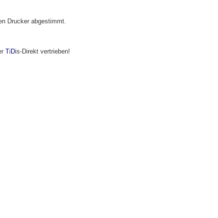
Ihren Drucker abgestimmt.
er
T
i
D
is-Direkt vertrieben!