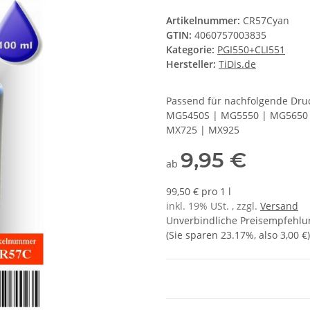
Artikelnummer:
CR57Cyan
GTIN:
4060757003835
Kategorie:
PGI550+CLI551
Hersteller:
TiDis.de
Passend für nachfolgende Druc
MG5450S | MG5550 | MG5650 
MX725 | MX925
9,95 €
ab
99,50 € pro 1 l
inkl. 19% USt. , zzgl.
Versand
Unverbindliche Preisempfehlun
(Sie sparen
23.17%
, also
3,00 €
)