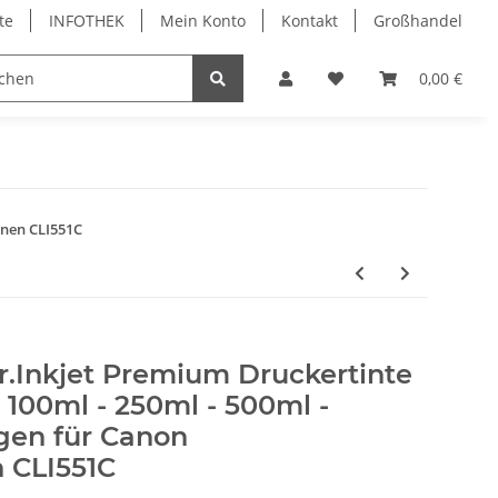
te
INFOTHEK
Mein Konto
Kontakt
Großhandel
 Bürobedarf
PVC Kartendrucker & Zubehör
0,00 €
TiDis
onen CLI551C
r.Inkjet Premium Druckertinte
n 100ml - 250ml - 500ml -
gen für Canon
 CLI551C