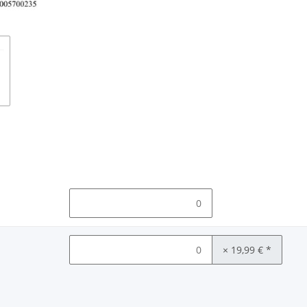
× 19,99 €
*