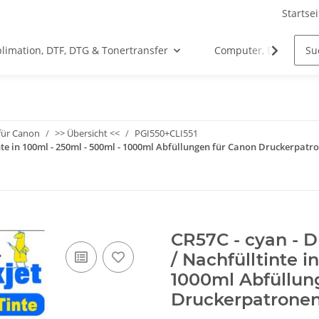
Startsei
limation, DTF, DTG & Tonertransfer
Computer, Drucker &
für Canon
>> Übersicht <<
PGI550+CLI551
inte in 100ml - 250ml - 500ml - 1000ml Abfüllungen für Canon Druckerpatr
CR57C - cyan - D
/ Nachfülltinte i
1000ml Abfüllun
Druckerpatronen