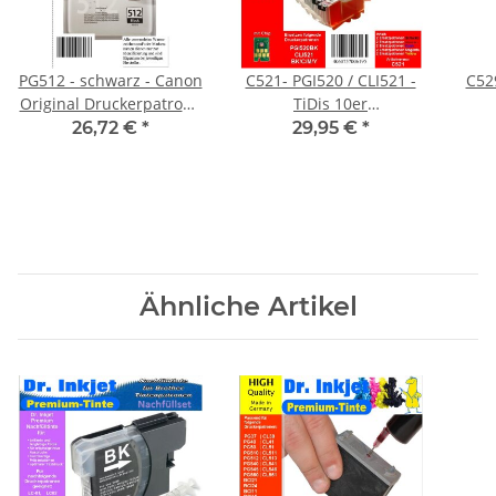
PG512 - schwarz - Canon
C521- PGI520 / CLI521 -
C52
Original Druckerpatrone
TiDis 10er
mit 15ml Inhalt
Riesensparpack -
Ersa
26,72 €
*
29,95 €
*
-2969B001-
Ersatzpatronen je 2x die
PGI520BK, CLI521BK,
e
CLI521C, CLI521M,
CLI521Y mit Chip und
Füllstandsanzeige
Ähnliche Artikel