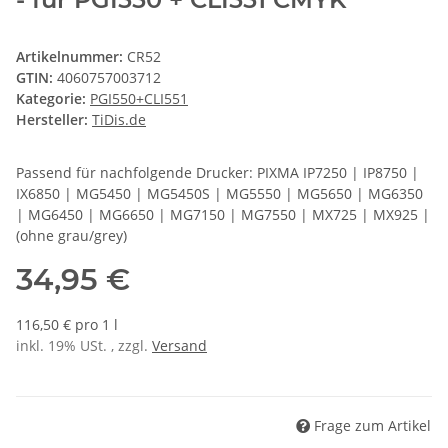
Artikelnummer:
CR52
GTIN:
4060757003712
Kategorie:
PGI550+CLI551
Hersteller:
TiDis.de
Passend für nachfolgende Drucker: PIXMA IP7250 | IP8750 |
IX6850 | MG5450 | MG5450S | MG5550 | MG5650 | MG6350
| MG6450 | MG6650 | MG7150 | MG7550 | MX725 | MX925 |
(ohne grau/grey)
34,95 €
116,50 € pro 1 l
inkl. 19% USt. , zzgl.
Versand
Frage zum Artikel