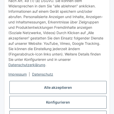
nach Art. 49 (1) (a) DSGVO. Sie können dem
Tipps & Tricks rund um Sublimation
Widersprechen in dem Sie "alle ablehnen" anklicken.
Informationen auf einem Gerät speichern und/oder
TiDis Videos auf Youtube
abrufen. Personalisierte Anzeigen und Inhalte, Anzeigen-
und Inhaltsmessungen, Erkenntnisse über Zielgruppen
Nachfüllpreise für Druckerpatronen
und Produktentwicklungen Fremdinhalte anzeigen
Refillservice Patronen verpacken
(Soziale Netzwerke, Videos) Durch Klicken auf „Alle
akzeptieren“ gestatten Sie den Einsatz folgender Dienste
TiDis Druckerwerkstatt
auf unserer Website: YouTube, Vimeo, Google Tracking.
Sie können die Einstellung jederzeit ändern
TiDis PC & Notebookwerkstatt
(Fingerabdruck-Icon links unten). Weitere Details finden
Sie unter
Konfigurieren
und in unserer
TiDis
eScooter Werkstatt
Datenschutzerklärung
.
TiDis Dienstausweis Druckservice
Impressum
|
Datenschutz
TiDis Lizenssystem
Alle akzeptieren
GIC (German Ink Company)
Der Refiller (Infoportal)
Konfigurieren
* Alle Preise inkl. gesetzlicher USt., zzgl.
Versand