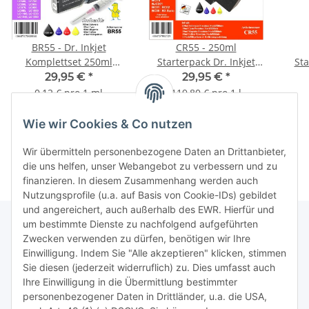
BR55 - Dr. Inkjet
CR55 - 250ml
Komplettset 250ml
Starterpack Dr. Inkjet
Sta
Premium Druckertinte /
Premium Druckertinte /
Prem
29,95 €
*
29,95 €
*
Nachfülltinte für Brother
Nachfülltinte für
0,12 € pro 1 ml
119,80 € pro 1 l
Druckerpatronen von
Drucker mit 4 Farben -
Can
LC-1280 bis LC-01
Alles drin Packung
F
Wie wir Cookies & Co nutzen
abwärtskompatibel
Wir übermitteln personenbezogene Daten an Drittanbieter,
die uns helfen, unser Webangebot zu verbessern und zu
finanzieren. In diesem Zusammenhang werden auch
Nutzungsprofile (u.a. auf Basis von Cookie-IDs) gebildet
und angereichert, auch außerhalb des EWR. Hierfür und
um bestimmte Dienste zu nachfolgend aufgeführten
Zwecken verwenden zu dürfen, benötigen wir Ihre
TiDis Lizenzsystem
Einwilligung. Indem Sie "Alle akzeptieren" klicken, stimmen
Sie diesen (jederzeit widerruflich) zu. Dies umfasst auch
Ihre Einwilligung in die Übermittlung bestimmter
Meist besuchte Seiten:
personenbezogener Daten in Drittländer, u.a. die USA,