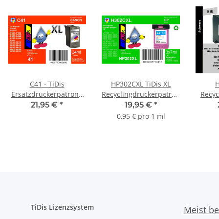
C41 - TiDis
HP302CXL TiDis XL
H
Ersatzdruckerpatrone
Recyclingdruckerpatrone
Recyc
mit 24ml Inhalt - CL41 /
Color mit 21ml Inhalt
C6615
21,95 €
*
19,95 €
*
CL51 - color -
ersetzt die
mit 42
0,95 € pro 1 ml
F6U67AE/HP302CXL
TiDis Lizenzsystem
Meist be