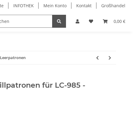
te
INFOTHEK
Mein Konto
Kontakt
Großhandel
 Bürobedarf
PVC Kartendrucker & Zubehör
0,00 €
TiDis
- Leerpatronen
illpatronen für LC-985 -