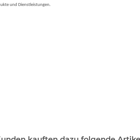
dukte und Dienstleistungen.
W DCPJ140W DCP J140W DCP-J315W DCPJ315W DCP J315W DCP-J515W D
 MFC-J415W MFCJ415W MFC J415W BROLC985
unden kauften dazu folgende Artike