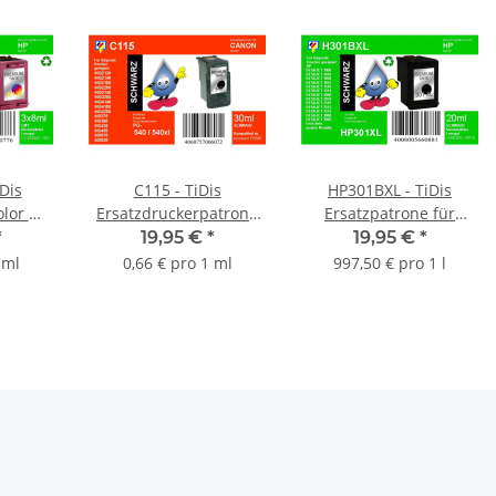
Dis
C115 - TiDis
HP301BXL - TiDis
lor mit
Ersatzdruckerpatrone
Ersatzpatrone für
P901CXL
mit 30ml Inhalt - PG540
CH563EE - schwarz -
*
19,95 €
*
19,95 €
*
56A
XL - schwarz -
mit 20ml Inhalt /
 ml
0,66 € pro 1 ml
997,50 € pro 1 l
5222B005
HP301BXL