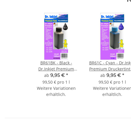
BR61BK - Black -
BR61C - Cyan - Dr.Ink
Dr.Inkjet Premium
Premium Druckertint
Druckertinte /
Nachfülltinte für
ab
9,95 €
*
ab
9,95 €
*
Nachfülltinte für
Brother
99,50 € pro 1 l
99,50 € pro 1 l
Brother
Druckerpatronen fü
Weitere Variationen
Weitere Variatione
Druckerpatronen für
LC-221 / LC-223 / LC
erhältlich.
erhältlich.
LC-221 / LC-223 / LC-
225 / LC-227 / LC-22
225 / LC-227 / LC-229