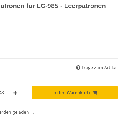
patronen für LC-985 - Leerpatronen
Frage zum Artikel
ck
In den Warenkorb
den geladen ...