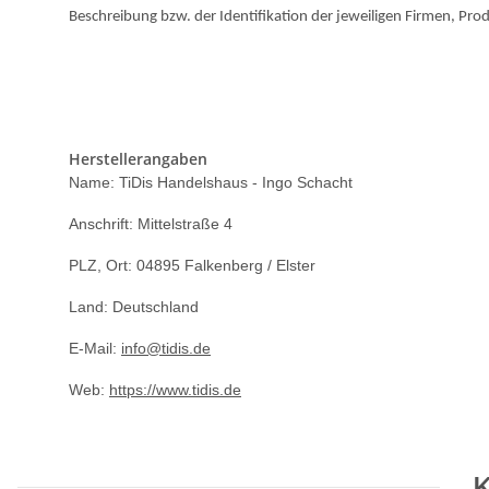
Beschreibung bzw. der Identifikation der jeweiligen Firmen, Pro
Keywords:
LC-985 LC985 LC 985
DCP-J125 DCPJ125 DCP J125 DCP-J140
J265W MFCJ265W MFC J265W MFC-J410 MFCJ410 MFC J410
Herstellerangaben
Name: TiDis Handelshaus - Ingo Schacht
Anschrift: Mittelstraße 4
PLZ, Ort: 04895 Falkenberg / Elster
Land: Deutschland
E-Mail:
info@tidis.de
Web:
https://www.tidis.de
K