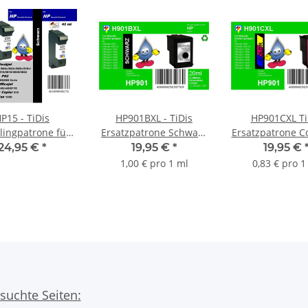
P15 - TiDis
HP901BXL - TiDis
HP901CXL Ti
lingpatrone für
Ersatzpatrone Schwarz
Ersatzpatrone Co
DE - schwarz -
mit 20ml Inhalt ersetzt
3x 8ml Inhalt/H
24,95 €
*
19,95 €
*
19,95 €
ml Inhalt / HP15
CC654A
ersetzt CC6
1,00 € pro 1 ml
0,83 € pro 1
suchte Seiten: