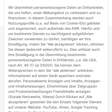
Nachfüllwerkzeug -
ALLES DRIN -
Wir übermitteln personenbezogene Daten an Drittanbieter,
die uns helfen, unser Webangebot zu verbessern und zu
finanzieren. In diesem Zusammenhang werden auch
Nutzungsprofile (u.a. auf Basis von Cookie-IDs) gebildet
und angereichert, auch außerhalb des EWR. Hierfür und
um bestimmte Dienste zu nachfolgend aufgeführten
Zwecken verwenden zu dürfen, benötigen wir Ihre
TiDis Lizenzsystem
Einwilligung. Indem Sie "Alle akzeptieren" klicken, stimmen
Sie diesen (jederzeit widerruflich) zu. Dies umfasst auch
Ihre Einwilligung in die Übermittlung bestimmter
Meist besuchte Seiten:
personenbezogener Daten in Drittländer, u.a. die USA,
nach Art. 49 (1) (a) DSGVO. Sie können dem
Tipps & Tricks rund um Sublimation
Widersprechen in dem Sie "alle ablehnen" anklicken.
Informationen auf einem Gerät speichern und/oder
TiDis Videos auf Youtube
abrufen. Personalisierte Anzeigen und Inhalte, Anzeigen-
und Inhaltsmessungen, Erkenntnisse über Zielgruppen
Nachfüllpreise für Druckerpatronen
und Produktentwicklungen Fremdinhalte anzeigen
Refillservice Patronen verpacken
(Soziale Netzwerke, Videos) Durch Klicken auf „Alle
akzeptieren“ gestatten Sie den Einsatz folgender Dienste
TiDis Druckerwerkstatt
auf unserer Website: YouTube, Vimeo, Google Tracking.