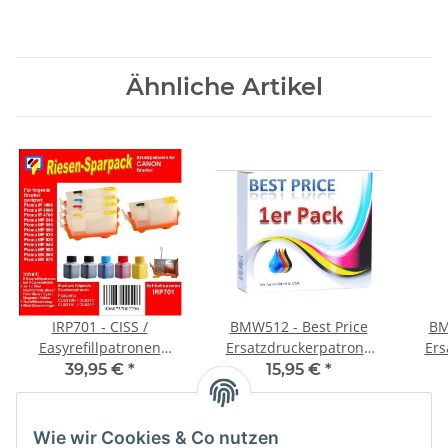
Ähnliche Artikel
IRP701 - CISS /
BMW512 - Best Price
BM
Easyrefillpatronen
Ersatzdruckerpatrone
Ers
Starterset für PGI520 &
mit 15ml Inhalt - PG510 /
mit 
39,95 €
*
15,95 €
*
CLI521er CMYK mit
PG512 - schwarz -
250ml Dr.Inkjet Premium
Nachfülltinte und
Wie wir Cookies & Co nutzen