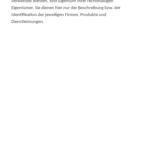
verwendet werden, sind Eigentum Ihrer rechtmäßigen
Eigentümer. Sie dienen hier nur der Beschreibung bzw. der
Identifikation der jeweiligen Firmen, Produkte und
Dienstleistungen.
8190A002 No.15 2x40pages/5%cov BCI-15B BCI15B BCI 15B
BCI-15BK BCI15BK BCI 15BK BCI15 8190A002 8190A 002
8190 8190A002AA BS8190A002AA BS8190A002 BS8190A
BS8190 BS NO.15 NO15 NR.15 NR15 I70 I 70 I80 I 80 IP90 IP
90 PIXMAIP90 PIXMA IP90V IP 90V PIXMAIP90V CAN22103
Produktcode:
C30
EAN Code:
OEM-Kode:
8190A002
Marke:
TiDis