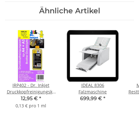
Ähnliche Artikel
IRP402 - Dr. Inkjet
IDEAL 8306
M
Druckkopfreinigungskit
Falzmaschine
Rest
für Brotherdrucker A4
f
12,95 €
*
699,99 €
*
bis A3
0,13 € pro 1 ml