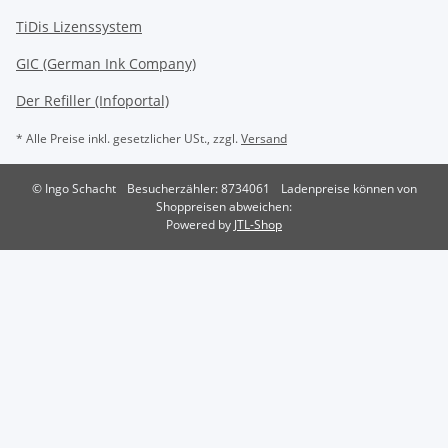
TiDis Lizenssystem
GIC (German Ink Company)
Der Refiller (Infoportal)
* Alle Preise inkl. gesetzlicher USt., zzgl.
Versand
© Ingo Schacht
Besucherzähler: 8734061
Ladenpreise können von
Shoppreisen abweichen:
Powered by
JTL-Shop