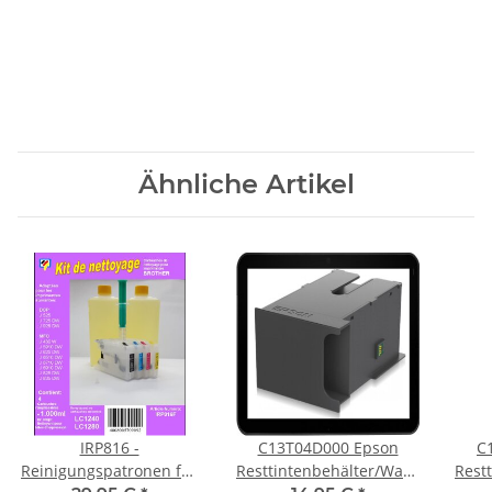
Ähnliche Artikel
IRP816 -
C13T04D000 Epson
C
Reinigungspatronen für
Resttintenbehälter/Wartungstank
Rest