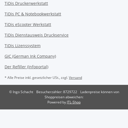
TiDis Druckerwerkstatt
TiDis PC & Notebookwerkstatt
TiDis
eScooter Werkstatt
TiDis Dienstausweis Druckservice
TiDis Lizenssystem
GIC (German Ink Company)
Der Refiller (Infoportal)
* Alle Preise inkl. gesetzlicher USt., zzgl.
Versand
© Ingo Schacht
Besucherzähler: 8729722
Ladenpreise können von
Shoppreisen abweichen:
Powered by
JTL-Shop