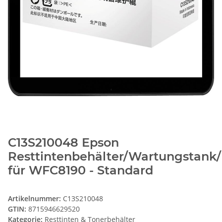
C13S210048 Epson
Resttintenbehälter/Wartungstank
für WFC8190 - Standard
Artikelnummer:
C13S210048
GTIN:
8715946629520
Kategorie:
Resttinten & Tonerbehälter