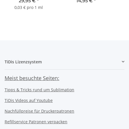
LC-1220 / LC-1240 / LC-
für ET7700 und ET7750
Tan
29,95 €
*
14,95 €
*
1280 + 1 Liter
0,03 € pro 1 ml
Druckkopfreiniger
TiDis Lizenzsystem
Meist besuchte Seiten:
Tipps & Tricks rund um Sublimation
TiDis Videos auf Youtube
Nachfüllpreise für Druckerpatronen
Refillservice Patronen verpacken