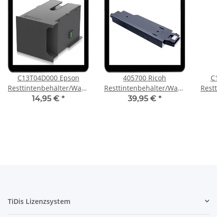
C13T04D000 Epson
405700 Ricoh
C
ngstank/Maintenance
Resttintenbehälter/Wartungstank/Maintenance
Resttintenbehälter/Wartungstank
Rest
für ET7700 und ET7750
für den GXE2600,
für
14,95 €
*
39,95 €
*
GXE3300 u.v.m.
TiDis Lizenzsystem