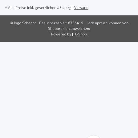
* Alle Preise inkl. gesetzlicher USt., zzgl.
Versand
© Ingo Schacht
Besucherzähler: 8736419
Ladenpreise können von
Shoppreisen abweichen:
Powered by
JTL-Shop