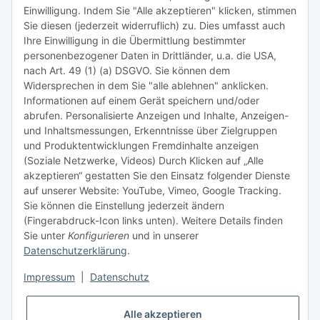
TiDis Lizenzsystem
Einwilligung. Indem Sie "Alle akzeptieren" klicken, stimmen
Sie diesen (jederzeit widerruflich) zu. Dies umfasst auch
Ihre Einwilligung in die Übermittlung bestimmter
Meist besuchte Seiten:
personenbezogener Daten in Drittländer, u.a. die USA,
nach Art. 49 (1) (a) DSGVO. Sie können dem
Tipps & Tricks rund um Sublimation
Widersprechen in dem Sie "alle ablehnen" anklicken.
Informationen auf einem Gerät speichern und/oder
TiDis Videos auf Youtube
abrufen. Personalisierte Anzeigen und Inhalte, Anzeigen-
und Inhaltsmessungen, Erkenntnisse über Zielgruppen
Nachfüllpreise für Druckerpatronen
und Produktentwicklungen Fremdinhalte anzeigen
Refillservice Patronen verpacken
(Soziale Netzwerke, Videos) Durch Klicken auf „Alle
akzeptieren“ gestatten Sie den Einsatz folgender Dienste
TiDis Druckerwerkstatt
auf unserer Website: YouTube, Vimeo, Google Tracking.
Sie können die Einstellung jederzeit ändern
TiDis PC & Notebookwerkstatt
(Fingerabdruck-Icon links unten). Weitere Details finden
Sie unter
Konfigurieren
und in unserer
TiDis
eScooter Werkstatt
Datenschutzerklärung
.
TiDis Dienstausweis Druckservice
Impressum
|
Datenschutz
TiDis Lizenssystem
Alle akzeptieren
GIC (German Ink Company)