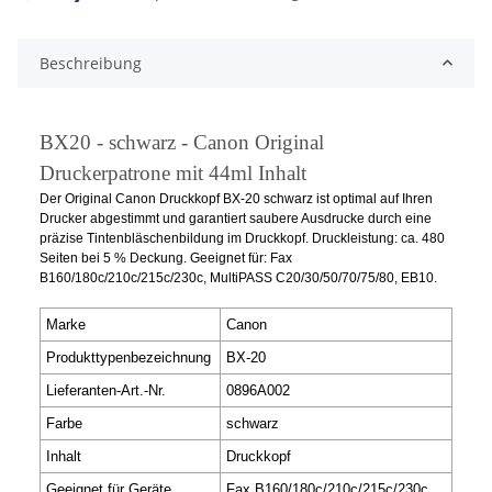
Beschreibung
BX20 - schwarz - Canon Original
Druckerpatrone mit 44ml Inhalt
Der Original Canon Druckkopf BX-20 schwarz ist optimal auf Ihren
Drucker abgestimmt und garantiert saubere Ausdrucke durch eine
präzise Tintenbläschenbildung im Druckkopf. Druckleistung: ca. 480
Seiten bei 5 % Deckung. Geeignet für: Fax
B160/180c/210c/215c/230c, MultiPASS C20/30/50/70/75/80, EB10.
Marke
Canon
Produkttypenbezeichnung
BX-20
Lieferanten-Art.-Nr.
0896A002
Farbe
schwarz
Inhalt
Druckkopf
Geeignet für Geräte
Fax B160/180c/210c/215c/230c,