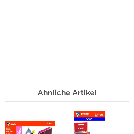
MPC80 MP C80 FAX160 FAX 160 FAXB160 B160 SIEMENS
BEST-NR. UG3502C UG 3502C FAX940 FAX 940 FAX950 FAX
950 TELEKOM IH-205 IH205 IH 205 T-FAX362 PC TFAX362 PC
TFAX 362 PC T-FAX363 PC TFAX363 PC TFAX 363 PC T-
FAX5500 TFAX5500 TFAX 5500 T-FAX5830 TFAX5830 TFAX
5830 AS15066 AS 15066
Ähnliche Artikel