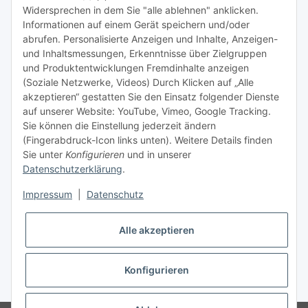
Tipps & Tricks rund um Sublimation
Widersprechen in dem Sie "alle ablehnen" anklicken.
Informationen auf einem Gerät speichern und/oder
TiDis Videos auf Youtube
abrufen. Personalisierte Anzeigen und Inhalte, Anzeigen-
und Inhaltsmessungen, Erkenntnisse über Zielgruppen
Nachfüllpreise für Druckerpatronen
und Produktentwicklungen Fremdinhalte anzeigen
Refillservice Patronen verpacken
(Soziale Netzwerke, Videos) Durch Klicken auf „Alle
akzeptieren“ gestatten Sie den Einsatz folgender Dienste
TiDis Druckerwerkstatt
auf unserer Website: YouTube, Vimeo, Google Tracking.
Sie können die Einstellung jederzeit ändern
TiDis PC & Notebookwerkstatt
(Fingerabdruck-Icon links unten). Weitere Details finden
Sie unter
Konfigurieren
und in unserer
TiDis
eScooter Werkstatt
Datenschutzerklärung
.
TiDis Dienstausweis Druckservice
Impressum
|
Datenschutz
TiDis Lizenssystem
Alle akzeptieren
GIC (German Ink Company)
Der Refiller (Infoportal)
Konfigurieren
* Alle Preise inkl. gesetzlicher USt., zzgl.
Versand