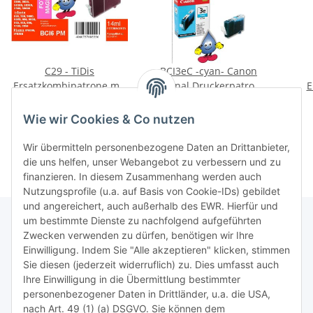
C29 - TiDis
BCI3eC -cyan- Canon
Ersatzkombipatrone mit
Original Druckerpatrone
E
17ml Inhalt -
Preis auf Anfrage
mit 13ml Inhalt
C93
4,95 €
*
BCI6ePM/BCI3ePM -
-4480A002-
Wie wir Cookies & Co nutzen
Fotomagenta -
Wir übermitteln personenbezogene Daten an Drittanbieter,
die uns helfen, unser Webangebot zu verbessern und zu
finanzieren. In diesem Zusammenhang werden auch
Nutzungsprofile (u.a. auf Basis von Cookie-IDs) gebildet
und angereichert, auch außerhalb des EWR. Hierfür und
um bestimmte Dienste zu nachfolgend aufgeführten
Zwecken verwenden zu dürfen, benötigen wir Ihre
TiDis Lizenzsystem
Einwilligung. Indem Sie "Alle akzeptieren" klicken, stimmen
Sie diesen (jederzeit widerruflich) zu. Dies umfasst auch
Ihre Einwilligung in die Übermittlung bestimmter
Meist besuchte Seiten:
personenbezogener Daten in Drittländer, u.a. die USA,
nach Art. 49 (1) (a) DSGVO. Sie können dem