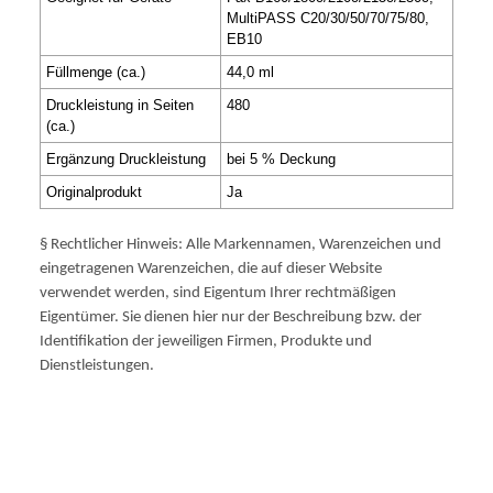
MultiPASS C20/30/50/70/75/80,
EB10
Füllmenge (ca.)
44,0 ml
Druckleistung in Seiten
480
(ca.)
Ergänzung Druckleistung
bei 5 % Deckung
Originalprodukt
Ja
§ Rechtlicher Hinweis: Alle Markennamen, Warenzeichen und
eingetragenen Warenzeichen, die auf dieser Website
verwendet werden, sind Eigentum Ihrer rechtmäßigen
Eigentümer. Sie dienen hier nur der Beschreibung bzw. der
Identifikation der jeweiligen Firmen, Produkte und
Dienstleistungen.
Multipass C2/3/5/7/80Ink black Match: BX20 BX 20 EMAS II
ISO 9001 ISO 14001 BX-20 BX20 BX 20 MPC20 MP C20
MPC30 MP C30 MPC50 MPC 50 MULTIPASS MPC70 MP C70