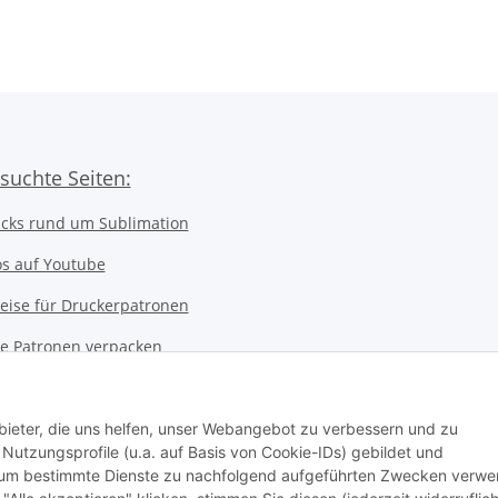
suchte Seiten:
icks rund um Sublimation
os auf Youtube
eise für Druckerpatronen
ice Patronen verpacken
kerwerkstatt
 Notebookwerkstatt
bieter, die uns helfen, unser Webangebot zu verbessern und zu
utzungsprofile (u.a. auf Basis von Cookie-IDs) gebildet und
ter Werkstatt
d um bestimmte Dienste zu nachfolgend aufgeführten Zwecken verw