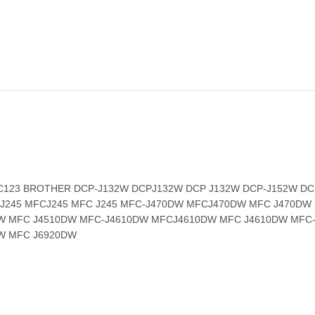
3C LC123 BROTHER DCP-J132W DCPJ132W DCP J132W DCP-J152W 
-J245 MFCJ245 MFC J245 MFC-J470DW MFCJ470DW MFC J470D
W MFC J4510DW MFC-J4610DW MFCJ4610DW MFC J4610DW MFC
W MFC J6920DW