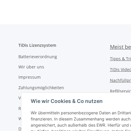
yellow
TiDis Lizenzsystem
Meist be
Batterieverordnung
Tipps & Tr
Wir über uns
TiDis Vide
Impressum
Nachfüllpr
Zahlungsmöglichkeiten
Refillserv
Versandkosten
Wie wir Cookies & Co nutzen
TiDis Druc
Retouren / Rückgabe
TiDis PC &
Wir übermitteln personenbezogene Daten an Drittan
Widerrufsrecht
finanzieren. In diesem Zusammenhang werden auch N
TiDis
eScoo
angereichert, auch außerhalb des EWR. Hierfür un
Datenschutz