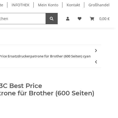
te
INFOTHEK
Mein Konto
Kontakt
Großhandel
 Bürobedarf
PVC Kartendrucker & Zubehör
0,00 €
TiDis
ice Ersatzdruckerpatrone für Brother (600 Seiten) cyan
C Best Price
rone für Brother (600 Seiten)