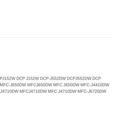
DCPJ152W DCP J152W DCP-J552DW DCPJ552DW DCP
W MFC-J650DW MFCJ650DW MFC J650DW MFC-J4410DW
-J4710DW MFCJ4710DW MFC J4710DW MFC-J6720DW