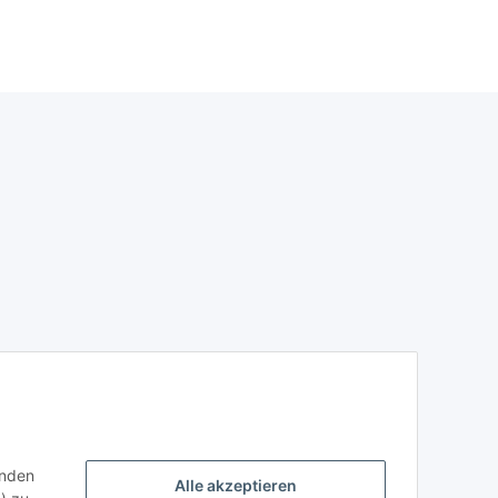
bk+3x325p cmy nach
ISO/24711 für Brother
DCP185C, DCP385C,
DCP585CW,
DCP6690CW,
MFC490CW, MFC790CW,
MFC6490CW
enden
Alle akzeptieren