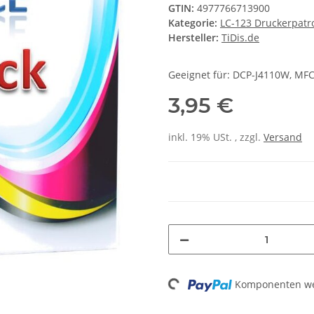
GTIN:
4977766713900
Kategorie:
LC-123 Druckerpat
Hersteller:
TiDis.de
Geeignet für: DCP-J4110W, M
3,95 €
inkl. 19% USt. , zzgl.
Versand
Loading...
Komponenten wer