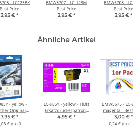
705 - LC123BK
BMW5707 - LC-123M
BMW5708 - LC
Best Price
Best Price
Best Pric
zdruckerpatrone
Ersatzdruckerpatrone
Ersatzdruckerp
3,95 €
*
3,95 €
*
3,95 €
*
00 Seiten)
für Brother (600 Seiten)
für Brother (600
black
magenta
yellow
Ähnliche Artikel
85Y - yellow -
LC-985Y - yellow - TiDis
BMW5675 - LC-
ther Original
Ersatzdruckerpatrone
magenta - Best
rpatrone für ca.
für ca. 400 Seiten
Ersatzdruckerp
7,95 €
*
4,95 €
*
3,00 €
*
260 Seiten
Druckleistung
mit 12,5ml In
,03 € pro 0
0,24 € pro 1
uckleistung