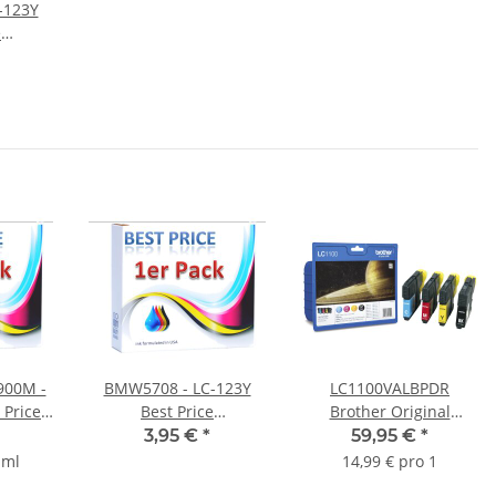
-123Y
e
atrone
 Seiten)
900M -
BMW5708 - LC-123Y
LC1100VALBPDR
 Price
Best Price
Brother Original
atrone
Ersatzdruckerpatrone
Druckerpatronen
3,95 €
*
59,95 €
*
halt
für Brother (600 Seiten)
Multipack mit 4
 ml
14,99 € pro 1
yellow
Patronen / 1x 450p