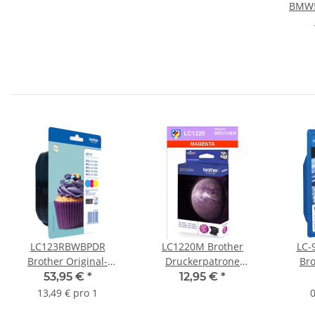
BMW5
Ersat
für Brother (6
LC123RBWBPDR
LC1220M Brother
LC-9
Brother Original-
Druckerpatrone
Bro
Druckerpatrone
Magenta mit 300 Seiten
Drucke
53,95 €
*
12,95 €
*
Valuepack LC-123VALBP
Druckleistung nach
13,49 € pro 1
0
- cyan, magenta und
ISO/IEC24711
Dr