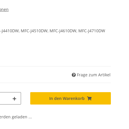
ronen
FC-J4410DW, MFC-J4510DW, MFC-J4610DW, MFC-J4710DW
Frage zum Artikel
In den Warenkorb
den geladen ...