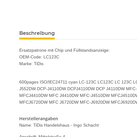
Beschreibung
Ersatzpatrone mit Chip und Füllstandsanzeige:
OEM-Code: LC123C
Marke: TiDis
600pages ISO/IEC24711 cyan LC-123C LC123C LC 12
J552DW DCP-J4110DW DCPJ4110DW DCP J4110DW MFC
MFCJ4410DW MFC J4410DW MFC-J4510DW MFCJ4510D
MFCJ6720DW MFC J6720DW MFC-J6920DW MFCJ6920D
Herstellerangaben
Name: TiDis Handelshaus - Ingo Schacht
Anschrift: Mittelstraße 4